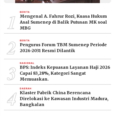
MEDIA
PRAMUDITA
1
BERITA
Mengenal A. Fahrur Rozi, Kuasa Hukum
Asal Sumenep di Balik Putusan MK soal
©
MBG
Resolusi.co
-
2
2026
BERITA
Pengurus Forum TBM Sumenep Periode
PT.
2026-2031 Resmi Dilantik
RESOLUSI
MEDIA
PRAMUDITA
3
NASIONAL
BPS: Indeks Kepuasan Layanan Haji 2026
Capai 83,28%, Kategori Sangat
Memuaskan.
4
DAERAH
Klaster Pabrik China Berencana
Direlokasi ke Kawasan Industri Madura,
Bangkalan