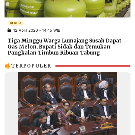
POLICY
WARGA
INFORMASI
KIRIM
IKLAN
TULISAN
BERITA
12 April 2026 - 14:45 WIB
PENGADUAN
TERM
OF
Tiga Minggu Warga Lumajang Susah Dapat
SERVICE
Gas Melon, Bupati Sidak dan Temukan
Pangkalan Timbun Ribuan Tabung
TERPOPULER
IKUTI
KAMI
©
PT.
RESOLUSI