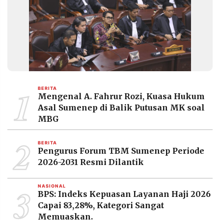
MEDIA
PRAMUDITA
©
Resolusi.co
-
2026
1
BERITA
PT.
Mengenal A. Fahrur Rozi, Kuasa Hukum
RESOLUSI
MEDIA
Asal Sumenep di Balik Putusan MK soal
PRAMUDITA
MBG
2
BERITA
Pengurus Forum TBM Sumenep Periode
2026-2031 Resmi Dilantik
3
NASIONAL
BPS: Indeks Kepuasan Layanan Haji 2026
Capai 83,28%, Kategori Sangat
Memuaskan.