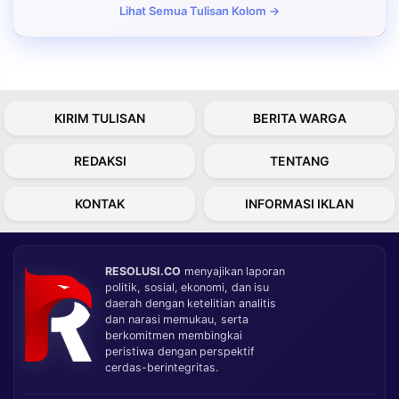
Lihat Semua Tulisan Kolom →
KIRIM TULISAN
BERITA WARGA
REDAKSI
TENTANG
KONTAK
INFORMASI IKLAN
RESOLUSI.CO
menyajikan laporan
politik, sosial, ekonomi, dan isu
daerah dengan ketelitian analitis
dan narasi memukau, serta
berkomitmen membingkai
peristiwa dengan perspektif
cerdas-berintegritas.