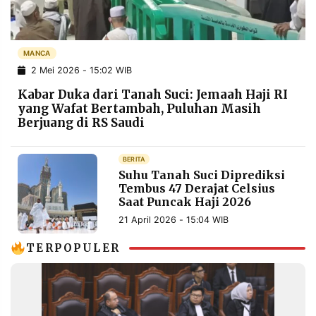
POLICY
WARGA
INFORMASI
KIRIM
IKLAN
TULISAN
MANCA
2 Mei 2026 - 15:02 WIB
PENGADUAN
TERM
OF
Kabar Duka dari Tanah Suci: Jemaah Haji RI
SERVICE
yang Wafat Bertambah, Puluhan Masih
Berjuang di RS Saudi
IKUTI
BERITA
KAMI
Suhu Tanah Suci Diprediksi
Tembus 47 Derajat Celsius
Saat Puncak Haji 2026
21 April 2026 - 15:04 WIB
TERPOPULER
©
PT.
RESOLUSI