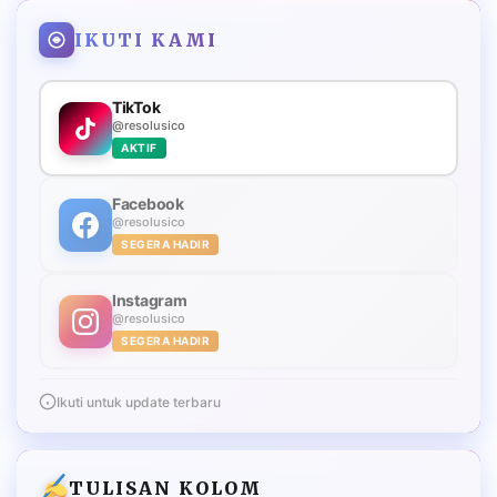
IKUTI KAMI
TikTok
@resolusico
AKTIF
Facebook
@resolusico
SEGERA HADIR
Instagram
@resolusico
SEGERA HADIR
Ikuti untuk update terbaru
TULISAN KOLOM