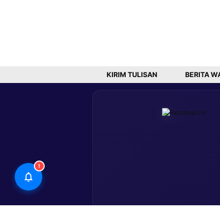
KIRIM TULISAN
BERITA W
!