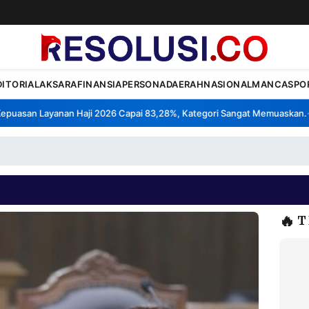
DITORIAL
AKSARA
FINANSIA
PERSONA
DAERAH
NASIONAL
MANCA
SPO
uasan Layanan Haji 2026 Capai 83,28%, Kategori Sangat Memuaskan.
K
•
🔥
T