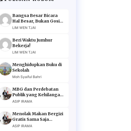
Bangsa Besar Bicara
Hal Besar, Bukan Gosip
Murahan
LIM WEN TJAI
Beri Waktu Jumhur
Bekerja!
LIM WEN TJAI
Menghidupkan Buku di
Sekolah
Moh Syaiful Bahri
MBG dan Perdebatan
Publik yang Kehilangan
Argumen
ASIP IRAMA
Menolak Makan Bergizi
Gratis Sama Saja
Menolak Masa Depan
ASIP IRAMA