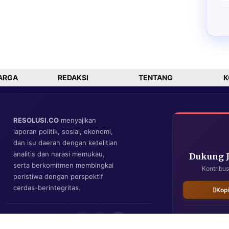
ARGA
REDAKSI
TENTANG
K
RESOLUSI.CO
menyajikan
laporan politik, sosial, ekonomi,
dan isu daerah dengan ketelitian
analitis dan narasi memukau,
Dukung 
serta berkomitmen membingkai
Kontribus
peristiwa dengan perspektif
cerdas-berintegritas.
Kop
IKUTI KAMI