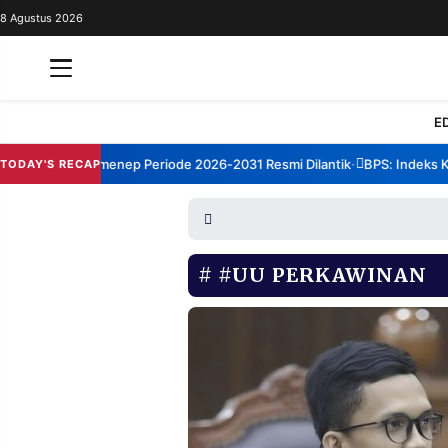
8 Agustus 2026
REDAKSI
TENTANG
RESOLUSI
IKLAN
E
TV
orum TBM Sumenep Periode 2026-2031 Resmi Dilantik
BPS: Indeks Kep
TODAY'S RECAP
•
RUBRIKASI
EDITORIAL
AKSARA
FINANSIA
PERSONA
#UU PERKAWINAN
DAERAH
NASIONAL
MANCA
SPORT
INFORMASI
PRIVACY
BERITA