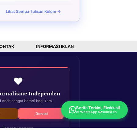
Lihat Semua Tulisan Kolom →
ONTAK
INFORMASI IKLAN
❤️
Jurnalisme Independen
i Anda sangat berarti bagi kami
Berita Terkini, Eksklusif
di WhatsApp Resolusi.co
i
Donasi
Aman & Terpercaya