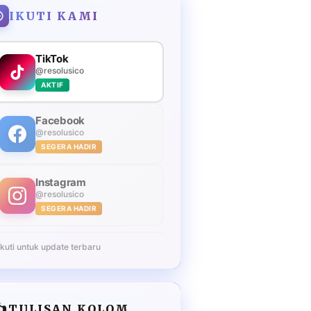
IKUTI KAMI
TikTok
@resolusico
AKTIF
Facebook
@resolusico
SEGERA HADIR
Instagram
@resolusico
SEGERA HADIR
Ikuti untuk update terbaru
️
TULISAN KOLOM