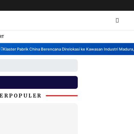
RT
laster Pabrik China Berencana Direlokasi ke Kawasan Industri Madura, B
ERPOPULER