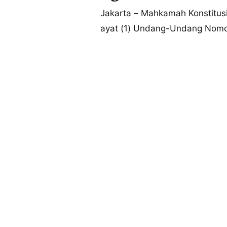
MEDIA
PRAMUDITA
Jakarta – Mahkamah Konstitus
ayat (1) Undang-Undang Nomo
©
Resolusi.co
-
2026
PT.
RESOLUSI
MEDIA
PRAMUDITA