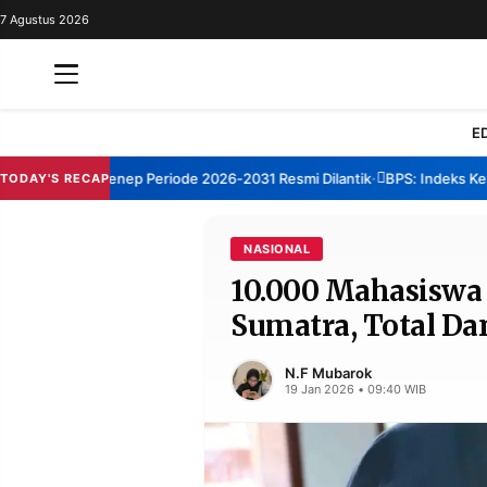
7 Agustus 2026
REDAKSI
TENTANG
RESOLUSI
IKLAN
E
TV
 TBM Sumenep Periode 2026-2031 Resmi Dilantik
BPS: Indeks Kepuasa
TODAY'S RECAP
•
RUBRIKASI
EDITORIAL
AKSARA
NASIONAL
10.000 Mahasiswa
FINANSIA
PERSONA
Sumatra, Total Da
DAERAH
NASIONAL
MANCA
SPORT
N.F Mubarok
19 Jan 2026 • 09:40 WIB
INFORMASI
PRIVACY
BERITA