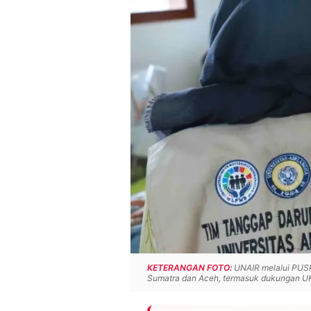
POLICY
WARGA
INFORMASI
KIRIM
IKLAN
TULISAN
PENGADUAN
TERM
OF
SERVICE
IKUTI
KAMI
KETERANGAN FOTO:
UNAIR melalui PUSP
Sumatra dan Aceh, termasuk dukungan U
©
PT.
RESOLUSI