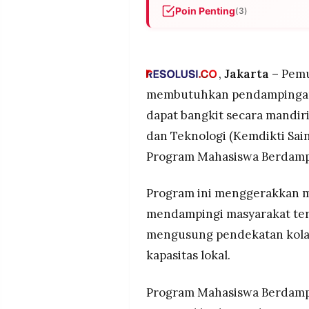
MEDIA
Poin Penting
(3)
PRAMUDITA
Kemdikti Saintek turunkan 1
untuk program pemulihan ben
dengan 150 proposal terpilih
,
Jakarta –
Pemu
©
Resolusi.co
Setiap tim minimal 50 mahasisw
-
membutuhkan pendampingan 
2026
BEM/UKM fokus pada pemuliha
dapat bangkit secara mandiri
ekonomi hijau, dan ekonomi b
PT.
dan Teknologi (Kemdikti Sai
Program dibagi 4 fase: penda
RESOLUSI
MEDIA
pelaksanaan (28 Januari-28 F
Program Mahasiswa Berdamp
PRAMUDITA
di bima.kemdiktisaintek.go.id
Program ini menggerakkan m
mendampingi masyarakat ter
mengusung pendekatan kolabo
kapasitas lokal.
Program Mahasiswa Berdampa