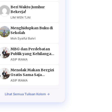
Beri Waktu Jumhur
Bekerja!
LIM WEN TJAI
Menghidupkan Buku di
Sekolah
Moh Syaiful Bahri
MBG dan Perdebatan
Publik yang Kehilangan
Argumen
ASIP IRAMA
Menolak Makan Bergizi
Gratis Sama Saja
Menolak Masa Depan
ASIP IRAMA
Lihat Semua Tulisan Kolom →