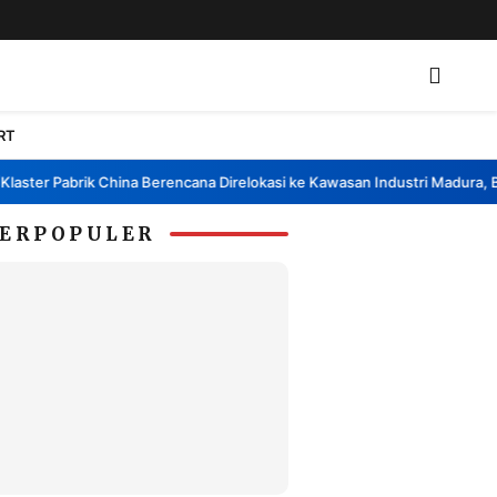
RT
er Pabrik China Berencana Direlokasi ke Kawasan Industri Madura, Bangk
ERPOPULER