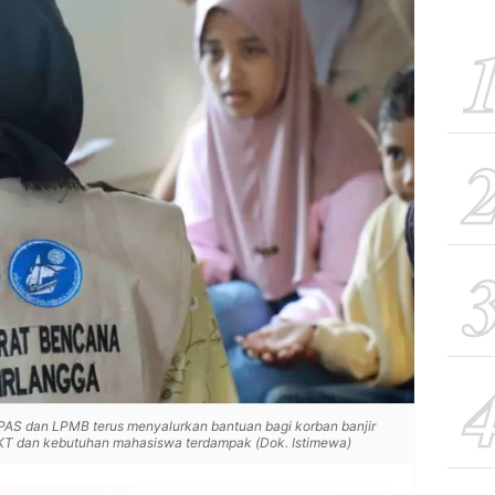
AS dan LPMB terus menyalurkan bantuan bagi korban banjir
KT dan kebutuhan mahasiswa terdampak (Dok. Istimewa)