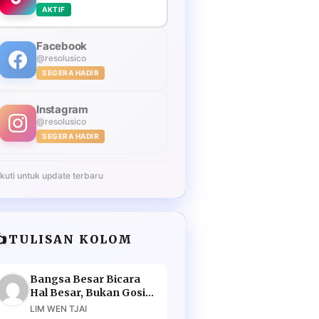
AKTIF
Facebook
@resolusico
SEGERA HADIR
Instagram
@resolusico
SEGERA HADIR
Ikuti untuk update terbaru
️
TULISAN KOLOM
Bangsa Besar Bicara
Hal Besar, Bukan Gosip
Murahan
LIM WEN TJAI