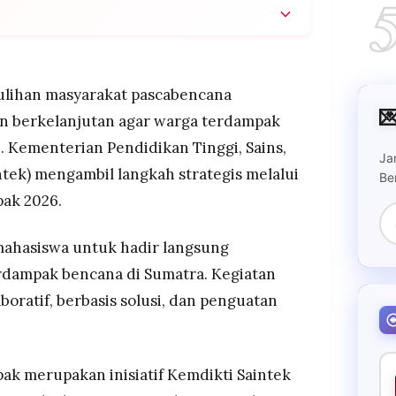
0.000 mahasiswa ke Aceh, Sumut, dan Sumbar
cana 1 bulan penuh (28 Januari-28 Februari),
 dapat dana maksimal Rp120 juta
lihan masyarakat pascabencana
a multi disiplin dari organisasi resmi seperti

berkelanjutan agar warga terdampak
n pangan, energi, kesehatan, ekonomi kreatif,
. Kementerian Pendidikan Tinggi, Sains,
iru
Ja
ntek) mengambil langkah strategis melalui
ftaran (14-25 Januari), persiapan (26-28 Januari),
Be
ebruari), dan pelaporan (2-16 Maret), info lengkap
ak 2026.
ahasiswa untuk hadir langsung
dampak bencana di Sumatra. Kegiatan
ratif, berbasis solusi, dan penguatan
k merupakan inisiatif Kemdikti Saintek