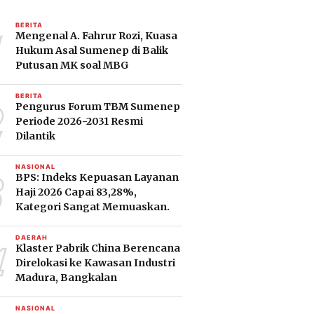
1
BERITA
Mengenal A. Fahrur Rozi, Kuasa
Hukum Asal Sumenep di Balik
Putusan MK soal MBG
2
BERITA
Pengurus Forum TBM Sumenep
Periode 2026-2031 Resmi
Dilantik
3
NASIONAL
BPS: Indeks Kepuasan Layanan
Haji 2026 Capai 83,28%,
Kategori Sangat Memuaskan.
4
DAERAH
Klaster Pabrik China Berencana
Direlokasi ke Kawasan Industri
Madura, Bangkalan
NASIONAL