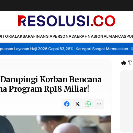
DITORIAL
AKSARA
FINANSIA
PERSONA
DAERAH
NASIONAL
MANCA
SPO
n Layanan Haji 2026 Capai 83,28%, Kategori Sangat Memuaskan.
Klast
•
🔥
T
 Dampingi Korban Bencana
na Program Rp18 Miliar!