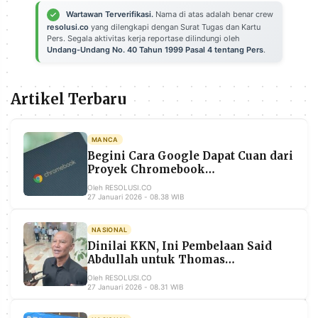
POLICY
WARGA
Wartawan Terverifikasi.
Nama di atas adalah benar crew
resolusi.co
yang dilengkapi dengan Surat Tugas dan Kartu
INFORMASI
KIRIM
Pers. Segala aktivitas kerja reportase dilindungi oleh
IKLAN
TULISAN
Undang-Undang No. 40 Tahun 1999 Pasal 4 tentang Pers
.
PENGADUAN
TERM
OF
Artikel Terbaru
SERVICE
MANCA
Begini Cara Google Dapat Cuan dari
IKUTI
KAMI
Proyek Chromebook
Kemendikbudristek
Oleh RESOLUSI.CO
27 Januari 2026 - 08.38 WIB
NASIONAL
Dinilai KKN, Ini Pembelaan Said
Abdullah untuk Thomas
Djiwandono Jadi Deputi BI
Oleh RESOLUSI.CO
27 Januari 2026 - 08.31 WIB
©
PT.
RESOLUSI