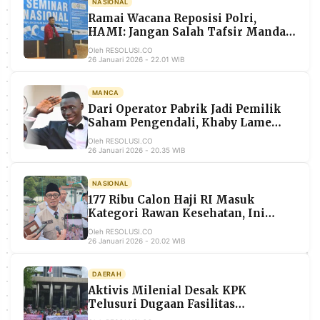
NASIONAL
MEDIA
Ramai Wacana Reposisi Polri,
PRAMUDITA
HAMI: Jangan Salah Tafsir Mandat
Reformasi
Oleh RESOLUSI.CO
26 Januari 2026 - 22.01 WIB
©
Resolusi.co
-
MANCA
2026
Dari Operator Pabrik Jadi Pemilik
Saham Pengendali, Khaby Lame
PT.
Raup Rp16 Triliun
Oleh RESOLUSI.CO
RESOLUSI
26 Januari 2026 - 20.35 WIB
MEDIA
PRAMUDITA
NASIONAL
177 Ribu Calon Haji RI Masuk
Kategori Rawan Kesehatan, Ini
Penyebabnya
Oleh RESOLUSI.CO
26 Januari 2026 - 20.02 WIB
DAERAH
Aktivis Milenial Desak KPK
Telusuri Dugaan Fasilitas
Kendaraan Pejabat Kemenkeu