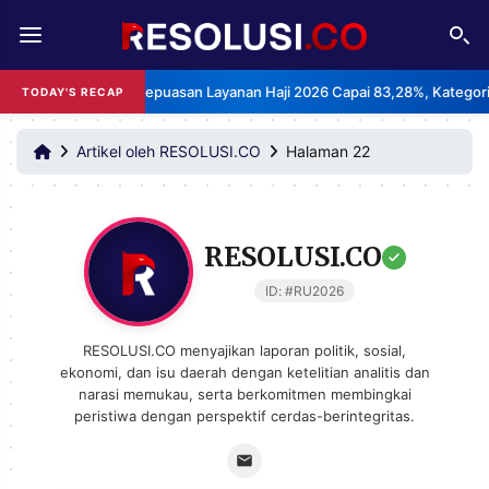
REDAKSI
TENTANG
PS: Indeks Kepuasan Layanan Haji 2026 Capai 83,28%, Kategori Sangat
TODAY'S RECAP
RESOLUSI
IKLAN
TV
Artikel oleh RESOLUSI.CO
Halaman 22
RUBRIKASI
EDITORIAL
AKSARA
RESOLUSI.CO
FINANSIA
PERSONA
ID: #RU2026
DAERAH
NASIONAL
RESOLUSI.CO menyajikan laporan politik, sosial,
ekonomi, dan isu daerah dengan ketelitian analitis dan
MANCA
SPORT
narasi memukau, serta berkomitmen membingkai
peristiwa dengan perspektif cerdas-berintegritas.
INFORMASI
PRIVACY
BERITA