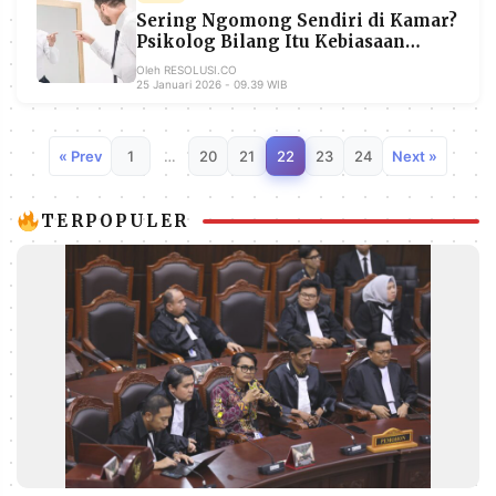
Sering Ngomong Sendiri di Kamar?
Psikolog Bilang Itu Kebiasaan
Orang Cerdas
Oleh RESOLUSI.CO
25 Januari 2026 - 09.39 WIB
« Prev
1
…
20
21
22
23
24
Next »
TERPOPULER