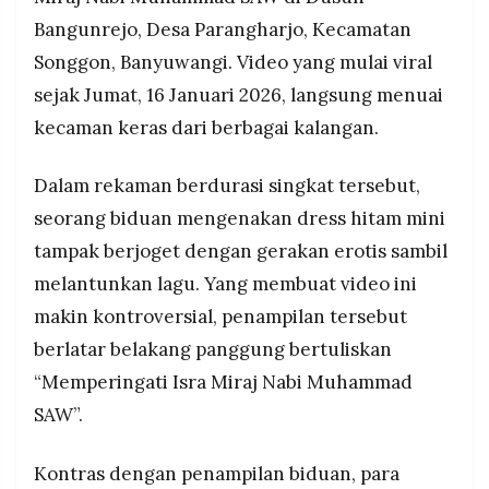
MEDIA
hiburan bersih-bersih pasca pengajian
Bangunrejo, Desa Parangharjo, Kecamatan
PRAMUDITA
MUI akan terbitkan panduan kepanitiaan PHBI
Songgon, Banyuwangi. Video yang mulai viral
dan ancam tindakan tegas jika ada yang
sejak Jumat, 16 Januari 2026, langsung menuai
mengulangi, panitia Muhammad Hadiyanto minta
©
maaf atas kontroversi yang terjadi
kecaman keras dari berbagai kalangan.
Resolusi.co
-
2026
Dalam rekaman berdurasi singkat tersebut,
PT.
seorang biduan mengenakan dress hitam mini
RESOLUSI
MEDIA
PRAMUDITA
tampak berjoget dengan gerakan erotis sambil
melantunkan lagu. Yang membuat video ini
makin kontroversial, penampilan tersebut
berlatar belakang panggung bertuliskan
“Memperingati Isra Miraj Nabi Muhammad
SAW”.
Kontras dengan penampilan biduan, para