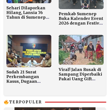
Sehari Dilaporkan
Hilang, Lansia 76
Pemkab Sumenep
Tahun di Sumenep
Buka Kalender Event
Ditemukan di Dalam
2026 dengan Festival
Sumur
Anak Yatim
Viral! Jalan Rusak di
Sudah 21 Surat
Sampang Diperbaiki
Perkembangan
Pakai Uang Gift
Kasus, Dugaan
TikTok Rp125 Juta
Pelanggaran TUKS
Sumenep Tetap
Gelap
TERPOPULER