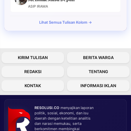
ASIP IRAMA
Lihat Semua Tulisan Kolom →
KIRIM TULISAN
BERITA WARGA
REDAKSI
TENTANG
KONTAK
INFORMASI IKLAN
RESOLUSI.CO
menyajikan laporan
politik, sosial, ekonomi, dan isu
daerah dengan ketelitian analitis
dan narasi memukau, serta
berkomitmen membingkai