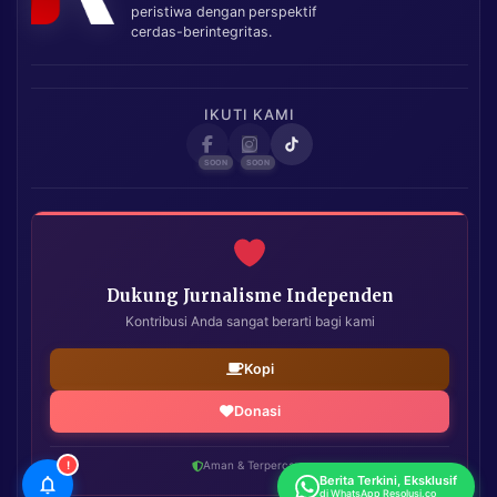
peristiwa dengan perspektif
cerdas-berintegritas.
IKUTI KAMI
Dukung Jurnalisme Independen
Kontribusi Anda sangat berarti bagi kami
Kopi
Donasi
!
Aman & Terpercaya
Berita Terkini, Eksklusif
di WhatsApp Resolusi.co