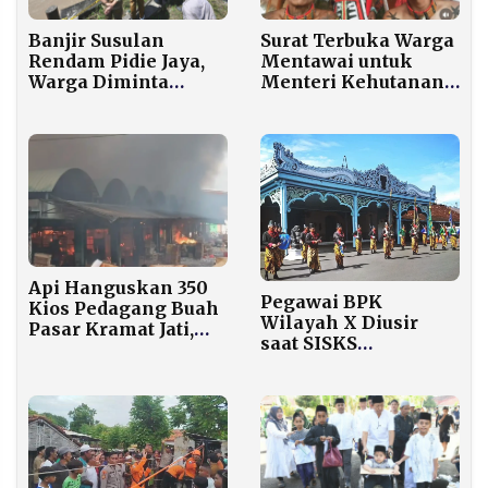
Surat Terbuka Warga
Banjir Susulan
Mentawai untuk
Rendam Pidie Jaya,
Menteri Kehutanan:
Warga Diminta
Minta Izin
Tunda Perjalanan
Penebangan Hutan
Dibatalakan
Api Hanguskan 350
Pegawai BPK
Kios Pedagang Buah
Wilayah X Diusir
Pasar Kramat Jati,
saat SISKS
Diduga dari Toko
Pakubuwana XIV
Plastik Korsleting
Purbaya Ganti
Gembok Keraton
Surakarta