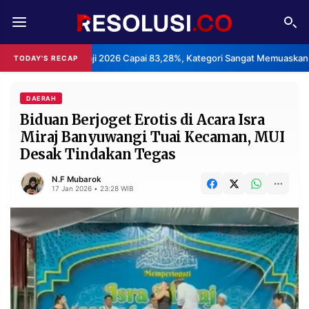
REDAKSI
TENTANG
n Haji 2026 Capai 83,28%, Kategori Sangat Memuaskan.
Klast
TODAY'S RECAP
•
RESOLUSI
IKLAN
TV
DAERAH
Biduan Berjoget Erotis di Acara Isra
Miraj Banyuwangi Tuai Kecaman, MUI
RUBRIKASI
Desak Tindakan Tegas
EDITORIAL
AKSARA
N.F Mubarok
FINANSIA
PERSONA
17 Jan 2026 • 23:28 WIB
DAERAH
NASIONAL
MANCA
SPORT
INFORMASI
PRIVACY
BERITA