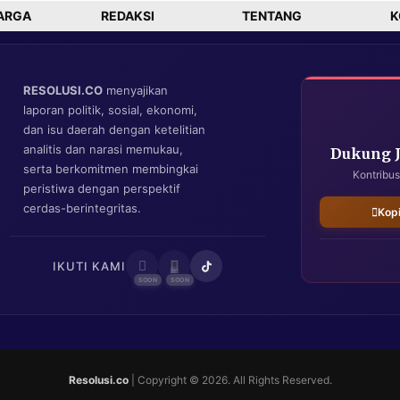
ARGA
REDAKSI
TENTANG
K
RESOLUSI.CO
menyajikan
laporan politik, sosial, ekonomi,
dan isu daerah dengan ketelitian
analitis dan narasi memukau,
Dukung 
serta berkomitmen membingkai
Kontribus
peristiwa dengan perspektif
cerdas-berintegritas.
Kop
IKUTI KAMI
Resolusi.co
| Copyright © 2026. All Rights Reserved.