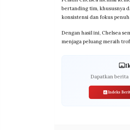
MEDIA
PRAMUDITA
bertanding tim, khususnya d
konsistensi dan fokus penuh d
©
Dengan hasil ini, Chelsea se
Resolusi.co
-
menjaga peluang meraih trofi
2026
PT.
RESOLUSI
MEDIA
I
PRAMUDITA
Dapatkan berita 
Indeks Beri