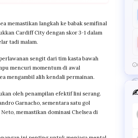
diff City pada laga perempat final Carabao Cup
ket ke semifinal.
enonjol dengan mencetak dua gol, sementara satu
lsea memastikan langkah ke babak semifinal
dro Neto.
kkan Cardiff City dengan skor 3-1 dalam
Chelsea meraih trofi, sekaligus memperkuat
elar tadi malam.
ah padatnya jadwal kompetisi.
erlawanan sengit dari tim kasta bawah
ampu mencuri momentum di awal
ea mengambil alih kendali permainan.
✍
an oleh penampilan efektif lini serang.
jandro Garnacho, sementara satu gol
 Neto, memastikan dominasi Chelsea di
enangan ini penting untuk menjaga mental