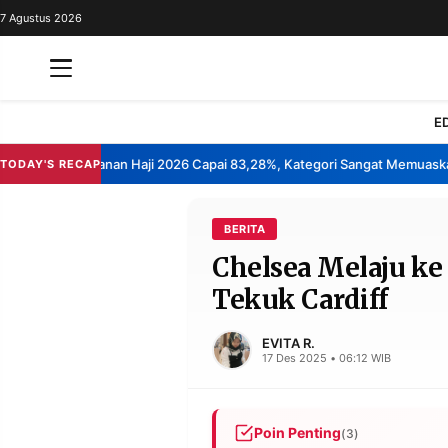
7 Agustus 2026
REDAKSI
TENTANG
RESOLUSI
IKLAN
E
TV
epuasan Layanan Haji 2026 Capai 83,28%, Kategori Sangat Memuaskan.
TODAY'S RECAP
•
RUBRIKASI
EDITORIAL
AKSARA
BERITA
Chelsea Melaju ke 
FINANSIA
PERSONA
Tekuk Cardiff
DAERAH
NASIONAL
MANCA
SPORT
EVITA R.
17 Des 2025 • 06:12 WIB
INFORMASI
Poin Penting
(3)
PRIVACY
BERITA