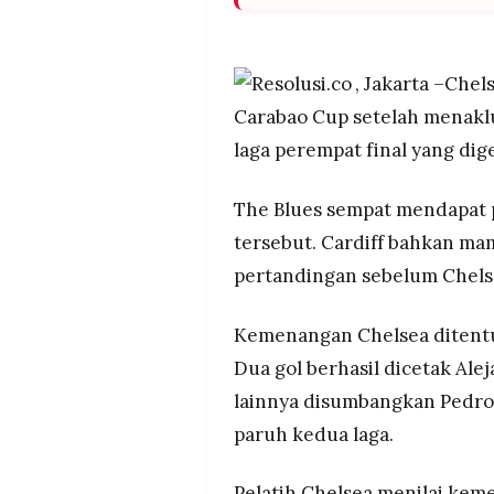
POLICY
WARGA
Chelsea menang 3-1 atas Car
tadi malam dan memastikan ti
INFORMASI
KIRIM
IKLAN
TULISAN
Alejandro Garnacho tampil m
, Jakarta –Che
gol lainnya disumbangkan Pe
Carabao Cup setelah menaklu
PENGADUAN
TERM
OF
Kemenangan ini menjaga asa 
laga perempat final yang dig
SERVICE
kepercayaan diri tim di teng
The Blues sempat mendapat p
tersebut. Cardiff bahkan m
IKUTI
KAMI
pertandingan sebelum Chels
Kemenangan Chelsea ditentuk
Dua gol berhasil dicetak Ale
lainnya disumbangkan Pedro
paruh kedua laga.
©
PT.
Pelatih Chelsea menilai kem
RESOLUSI