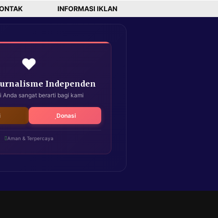
ONTAK
INFORMASI IKLAN
❤️
Jurnalisme Independen
i Anda sangat berarti bagi kami
i
Donasi
Aman & Terpercaya