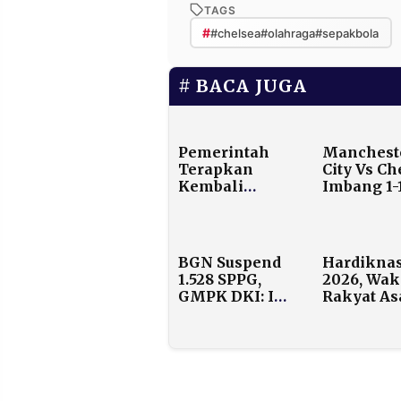
TAGS
#
#chelsea#olahraga#sepakbola
BACA JUGA
Pemerintah
Manchest
Terapkan
City Vs Ch
Kembali
Imbang 1-1
Skema Murur
Etihad
dan Tanazul
untuk Haji
2026
BGN Suspend
Hardikna
1.528 SPPG,
2026, Wak
GMPK DKI: Ini
Rakyat As
Bukti
Maluku Si
Pemerintah
Keras: An
Serius Jaga
Pulau Jug
Kualitas MBG
Berhak
Sekolah L