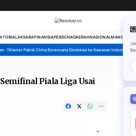

DITORIAL
AKSARA
FINANSIA
PERSONA
DAERAH
NASIONAL
MANCA
SPO
Ja
Klaster Pabrik China Berencana Direlokasi ke Kawasan Industri Madura
Be
🔥
T
Semifinal Piala Liga Usai