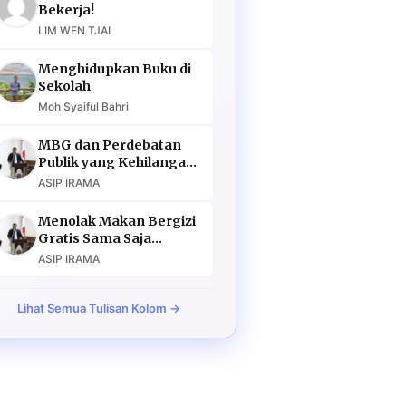
5
Sehari Dibuka, War Tiket
Bekerja!
Upacara HUT RI Diserbu Lebih
LIM WEN TJAI
dari 128 Ribu Pendaftar
Menghidupkan Buku di
Sekolah
Moh Syaiful Bahri
MBG dan Perdebatan
Publik yang Kehilangan
Argumen
ASIP IRAMA
Menolak Makan Bergizi
Gratis Sama Saja
Menolak Masa Depan
ASIP IRAMA
Lihat Semua Tulisan Kolom →