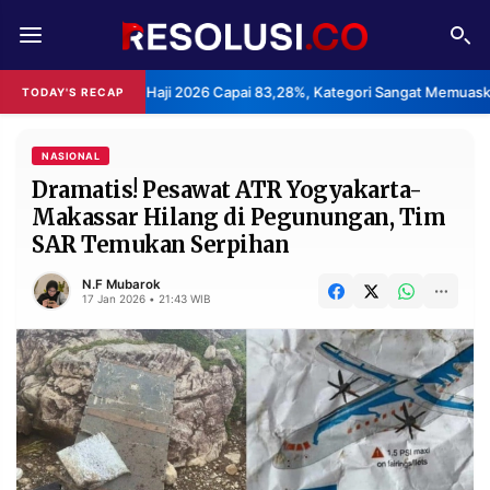
REDAKSI
TENTANG
anan Haji 2026 Capai 83,28%, Kategori Sangat Memuaskan.
K
TODAY'S RECAP
•
RESOLUSI
IKLAN
TV
NASIONAL
Dramatis! Pesawat ATR Yogyakarta-
Makassar Hilang di Pegunungan, Tim
RUBRIKASI
SAR Temukan Serpihan
EDITORIAL
AKSARA
N.F Mubarok
FINANSIA
PERSONA
17 Jan 2026 • 21:43 WIB
DAERAH
NASIONAL
MANCA
SPORT
INFORMASI
PRIVACY
BERITA