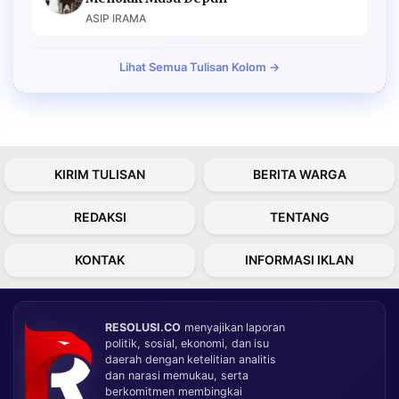
ASIP IRAMA
Lihat Semua Tulisan Kolom →
KIRIM TULISAN
BERITA WARGA
REDAKSI
TENTANG
KONTAK
INFORMASI IKLAN
RESOLUSI.CO
menyajikan laporan
politik, sosial, ekonomi, dan isu
daerah dengan ketelitian analitis
dan narasi memukau, serta
berkomitmen membingkai