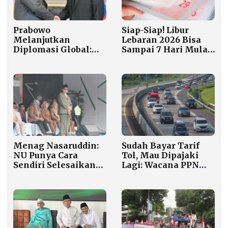
Prabowo
Siap-Siap! Libur
Melanjutkan
Lebaran 2026 Bisa
Diplomasi Global:
Sampai 7 Hari Mulai
Usai Terima Nishan-
Pekan Depan
e-Pakistan, Kini
Duduk Semeja
dengan Putin di
Kremlin
Menag Nasaruddin:
Sudah Bayar Tarif
NU Punya Cara
Tol, Mau Dipajaki
Sendiri Selesaikan
Lagi: Wacana PPN
Persoalan Internal
Jalan Tol Bikin
Gaduh