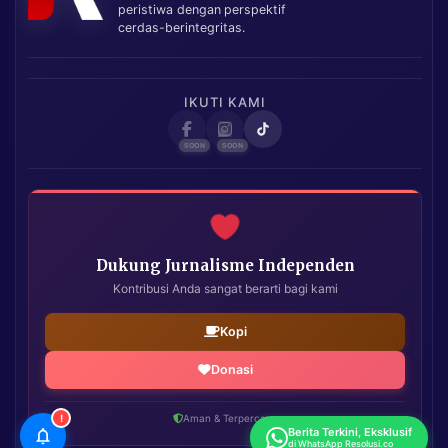
peristiwa dengan perspektif
cerdas-berintegritas.
IKUTI KAMI
Dukung Jurnalisme Independen
Kontribusi Anda sangat berarti bagi kami
Kopi
Donasi
!
Aman & Terpercaya
Berita Terkini, Eksklusif
di WhatsApp Resolusi.co