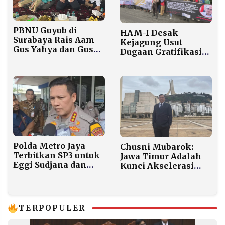
PBNU Guyub di
HAM-I Desak
Surabaya Rais Aam
Kejagung Usut
Gus Yahya dan Gus
Dugaan Gratifikasi
Ipul Makan Bersama
Staf Ahli Kemenkeu
Bahas Teknis
Soal Mobil Mewah
Organisasi Menyusul
Polda Metro Jaya
Chusni Mubarok:
Terbitkan SP3 untuk
Jawa Timur Adalah
Eggi Sudjana dan
Kunci Akselerasi
Damai Lubis dalam
Asta Cita Presiden
Kasus Ijazah Jokowi
Prabowo
TERPOPULER