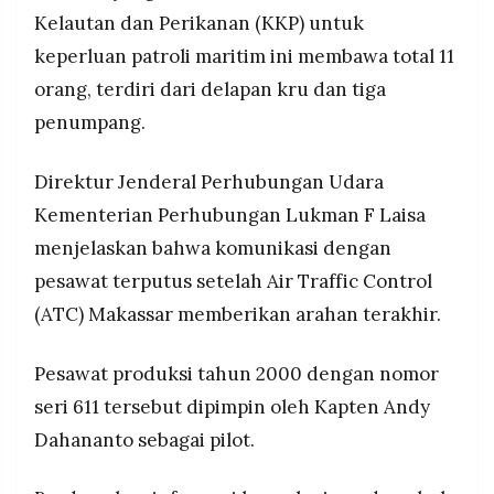
Sekitar 400 personel gabungan TNI, Polri,
MEDIA
Kelautan dan Perikanan (KKP) untuk
PRAMUDITA
Basarnas, dan BPBD melakukan pencarian di
keperluan patroli maritim ini membawa total 11
medan pegunungan berat dengan dukungan
helikopter Caracal TNI AU, Dirjen PSDKP KKP
orang, terdiri dari delapan kru dan tiga
siap terbang ke lokasi
©
penumpang.
Resolusi.co
-
2026
Direktur Jenderal Perhubungan Udara
PT.
Kementerian Perhubungan Lukman F Laisa
RESOLUSI
MEDIA
menjelaskan bahwa komunikasi dengan
PRAMUDITA
pesawat terputus setelah Air Traffic Control
(ATC) Makassar memberikan arahan terakhir.
Pesawat produksi tahun 2000 dengan nomor
seri 611 tersebut dipimpin oleh Kapten Andy
Dahananto sebagai pilot.