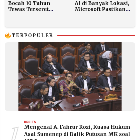
Bocah 10 Tahun
AI di Banyak Lokasi,
Tewas Terseret
Microsoft Pastikan
Ombak di Tuban,
Warga Tak Bayar
Adiknya Selamat
Listrik Lebih Mahal
TERPOPULER
1
BERITA
Mengenal A. Fahrur Rozi, Kuasa Hukum
Asal Sumenep di Balik Putusan MK soal