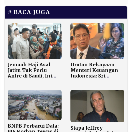
BACA JUGA
Jemaah Haji Asal
Urutan Kekayaan
Jatim Tak Perlu
Menteri Keuangan
Antre di Saudi, Ini
Indonesia: Sri
yang Diperiksa
Mulyani Tertinggi,
Gibran di Juanda
Purbaya di Posisi
Kedua
BNPB Perbarui Data:
Siapa Jeffrey
914 Korban Tewas di