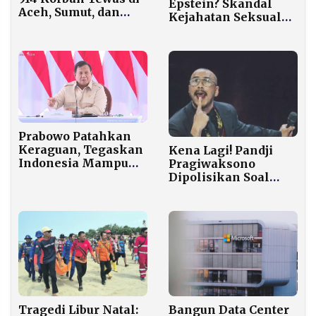
Epstein? Skandal
Aceh, Sumut, dan
Kejahatan Seksual
Sumbar, 389 Warga
yang Guncang Elite
Masih Hilang
Global
Prabowo Patahkan
Keraguan, Tegaskan
Kena Lagi! Pandji
Indonesia Mampu
Pragiwaksono
Swasembada Pangan
Dipolisikan Soal
Tiap Tahun
Analogi Salat di
Materi Stand Up
Comedy Mens Rea
Tragedi Libur Natal:
Bangun Data Center