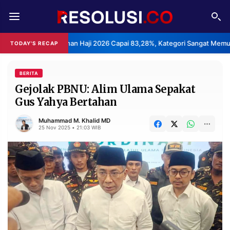
REDAKSI
TENTANG
 Layanan Haji 2026 Capai 83,28%, Kategori Sangat Memuaskan.
TODAY'S RECAP
•
RESOLUSI
IKLAN
TV
BERITA
Gejolak PBNU: Alim Ulama Sepakat
Gus Yahya Bertahan
RUBRIKASI
EDITORIAL
AKSARA
Muhammad M. Khalid MD
25 Nov 2025 • 21:03 WIB
FINANSIA
PERSONA
DAERAH
NASIONAL
MANCA
SPORT
INFORMASI
PRIVACY
BERITA