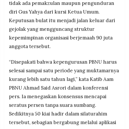
tidak ada pemakzulan maupun pengunduran
MEDIA
PRAMUDITA
diri Gus Yahya dari kursi Ketua Umum.
Keputusan bulat itu menjadi jalan keluar dari
gejolak yang mengguncang struktur
©
Resolusi.co
kepemimpinan organisasi berjemaah 90 juta
-
2026
anggota tersebut.
PT.
RESOLUSI
“Disepakati bahwa kepengurusan PBNU harus
MEDIA
PRAMUDITA
selesai sampai satu periode yang muktamarnya
kurang lebih satu tahun lagi,” kata Katib Aam
PBNU Ahmad Said Asrori dalam konferensi
pers. Ia menegaskan konsensus mencapai
seratus persen tanpa suara sumbang.
Sedikitnya 50 kiai hadir dalam silaturahim
tersebut, sebagian bergabung melalui aplikasi