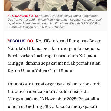
POLICY
WARGA
INFORMASI
KIRIM
KETERANGAN FOTO:
Ketum PBNU Kiai Yahya Cholil Staquf atau
IKLAN
TULISAN
Gus Yahya (tengah) memberikan keterangan kepada wartawan usai
rapat koordinasi dengan sejumlah Pimpinan Wilayah NU (PWNU) di
PENGADUAN
TERM
Surabaya, Minggu (23/ 11/ 2025) dini hari.
OF
SERVICE
, Konflik internal Pengurus Besar
Nahdlatul Ulama berakhir dengan konsensus.
IKUTI
Berdasarkan hasil rapat para tokoh NU pada
KAMI
Minggu, dimana sepakat menolak pemakzulan
Ketua Umum Yahya Cholil Staquf.
Dinamika internal organisasi Islam terbesar di
Indonesia mencapai titik kulminasi pada
Minggu malam, 23 November 2025. Rapat alim
©
ulama di Gedung PBNU Jakarta menyepakati
PT.
RESOLUSI