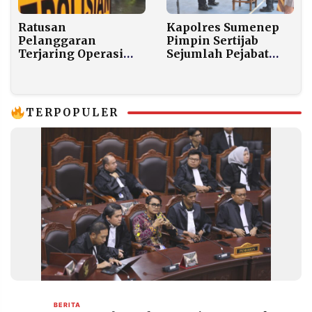
Kapolres Sumenep
Ratusan
Pimpin Sertijab
Pelanggaran
Sejumlah Pejabat
Terjaring Operasi
Utama dan Kapolsek
Zebra Polres
Jajaran
Sumenep
TERPOPULER
BERITA