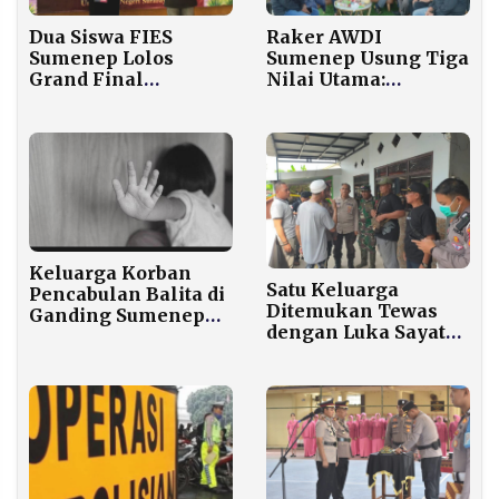
Dua Siswa FIES
Raker AWDI
Sumenep Lolos
Sumenep Usung Tiga
Grand Final
Nilai Utama:
Nasional OMNI
Komitmen,
Sains Indonesia
Konsistensi, dan
Integritas
Keluarga Korban
Satu Keluarga
Pencabulan Balita di
Ditemukan Tewas
Ganding Sumenep
dengan Luka Sayatan
Tolak Perdamaian
di Leher