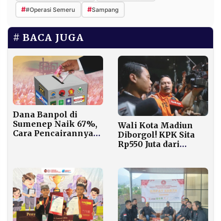
#
#
#Operasi Semeru
Sampang
BACA JUGA
Dana Banpol di
Sumenep Naik 67%,
Wali Kota Madiun
Cara Pencairannya
Diborgol! KPK Sita
Kini Berubah Dua
Rp550 Juta dari
Tahap
Tangan Maidi dan
Kepala Dinasnya