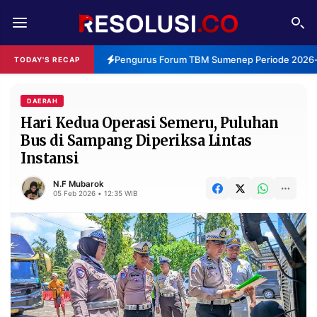
REDAKSI
TENTANG
Pengurus Forum TBM Sumenep Periode 2026-2
TODAY'S RECAP
RESOLUSI
IKLAN
TV
DAERAH
Hari Kedua Operasi Semeru, Puluhan
Bus di Sampang Diperiksa Lintas
RUBRIKASI
Instansi
EDITORIAL
AKSARA
N.F Mubarok
FINANSIA
PERSONA
05 Feb 2026 • 12:35 WIB
DAERAH
NASIONAL
MANCA
SPORT
INFORMASI
PRIVACY
BERITA