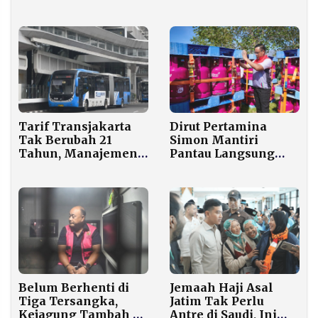
Hanya Modal NIK
1989
KTP dari Rumah
Tarif Transjakarta
Dirut Pertamina
Tak Berubah 21
Simon Mantiri
Tahun, Manajemen
Pantau Langsung
Kaji Penyesuaian
Pengiriman LPG
Harga Tiket di
Metode Sling Load
Tengah Tekanan
ke Bener Meriah
Biaya BBM
Belum Berhenti di
Jemaah Haji Asal
Tiga Tersangka,
Jatim Tak Perlu
Kejagung Tambah 40
Antre di Saudi, Ini