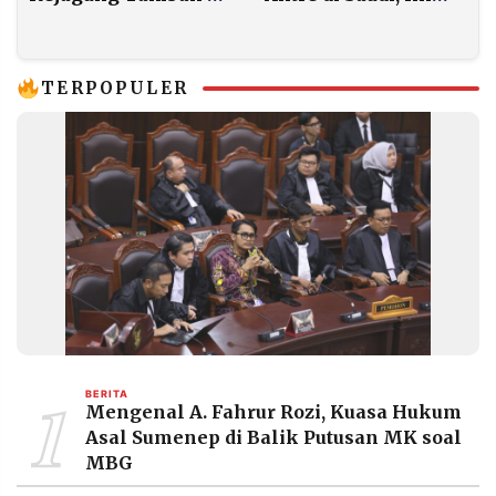
Hari Penahanan Bos
yang Diperiksa
BGN demi Bongkar
Gibran di Juanda
Korupsi MBG
TERPOPULER
1
BERITA
Mengenal A. Fahrur Rozi, Kuasa Hukum
Asal Sumenep di Balik Putusan MK soal
MBG