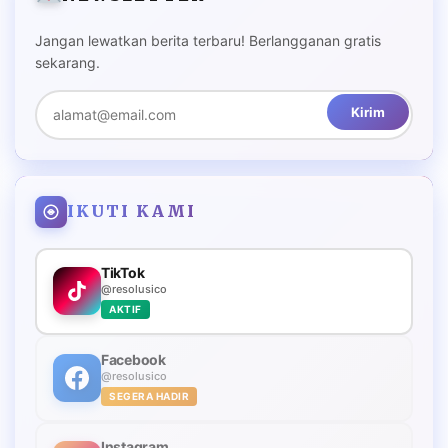
Jangan lewatkan berita terbaru! Berlangganan gratis
sekarang.
Kirim
IKUTI KAMI
TikTok
@resolusico
AKTIF
Facebook
@resolusico
SEGERA HADIR
Instagram