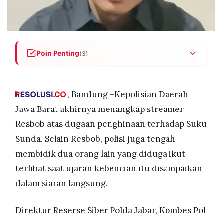
POLICY
WARGA
INFORMASI
KIRIM
IKLAN
TULISAN
PENGADUAN
TERM
Poin Penting
(3)
OF
SERVICE
Streamer Resbob ditangkap Polda Jabar atas
dugaan penghinaan terhadap Suku Sunda saat
siaran langsung. Ia dijerat Pasal 28 Ayat (2) UU
, Bandung –Kepolisian Daerah
ITE terkait ujaran kebencian SARA dengan
Jawa Barat akhirnya menangkap streamer
IKUTI
ancaman hukuman maksimal 6 tahun penjara.
KAMI
Resbob atas dugaan penghinaan terhadap Suku
Polisi juga membidik dua orang lain yang diduga
Sunda. Selain Resbob, polisi juga tengah
membantu proses siaran langsung saat ujaran
tersebut disampaikan. Keterlibatan keduanya
membidik dua orang lain yang diduga ikut
masih didalami penyidik Direktorat Siber Polda
terlibat saat ujaran kebencian itu disampaikan
Jabar.
dalam siaran langsung.
Sebelum ditangkap, Resbob sempat melarikan
diri ke Surabaya, Solo, hingga akhirnya
©
Direktur Reserse Siber Polda Jabar, Kombes Pol
diamankan di Semarang, Jawa Tengah, dan kini
PT.
dibawa ke Polda Jabar untuk pemeriksaan
RESOLUSI