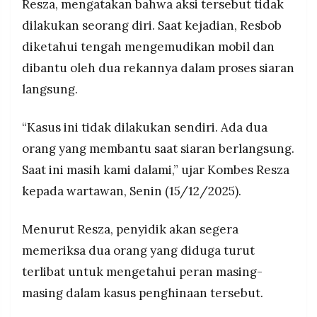
Resza, mengatakan bahwa aksi tersebut tidak
MEDIA
lanjutan.
PRAMUDITA
dilakukan seorang diri. Saat kejadian, Resbob
diketahui tengah mengemudikan mobil dan
dibantu oleh dua rekannya dalam proses siaran
©
Resolusi.co
langsung.
-
2026
“Kasus ini tidak dilakukan sendiri. Ada dua
PT.
RESOLUSI
orang yang membantu saat siaran berlangsung.
MEDIA
PRAMUDITA
Saat ini masih kami dalami,” ujar Kombes Resza
kepada wartawan, Senin (15/12/2025).
Menurut Resza, penyidik akan segera
memeriksa dua orang yang diduga turut
terlibat untuk mengetahui peran masing-
masing dalam kasus penghinaan tersebut.