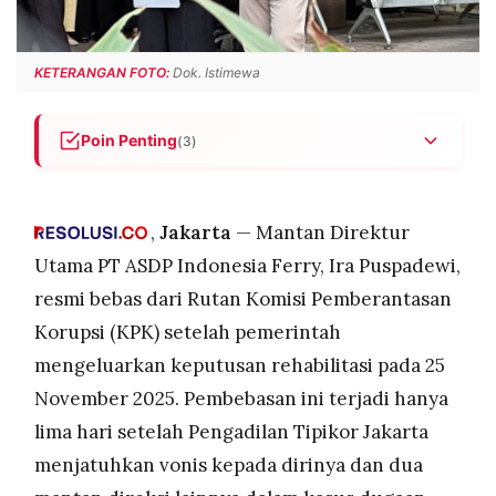
POLICY
WARGA
INFORMASI
KIRIM
KETERANGAN FOTO:
Dok. Istimewa
IKLAN
TULISAN
PENGADUAN
TERM
OF
Poin Penting
(3)
SERVICE
Ira Puspadewi bebas dari Rutan KPK setelah
menerima keputusan rehabilitasi dari pemerintah.
,
Jakarta
— Mantan Direktur
Kasus ASDP memunculkan dissenting opinion
IKUTI
KAMI
hakim yang menilai unsur kerugian negara tidak
Utama PT ASDP Indonesia Ferry, Ira Puspadewi,
terbukti kuat.
resmi bebas dari Rutan Komisi Pemberantasan
Keputusan rehabilitasi memicu kontroversi dan
Korupsi (KPK) setelah pemerintah
perhatian publik terkait konsistensi penegakan
mengeluarkan keputusan rehabilitasi pada 25
hukum.
November 2025. Pembebasan ini terjadi hanya
lima hari setelah Pengadilan Tipikor Jakarta
menjatuhkan vonis kepada dirinya dan dua
©
PT.
RESOLUSI