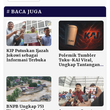
BACA JUGA
KIP Putuskan Ijazah
Polemik Tumbler
Jokowi sebagai
Tuku–KAI Viral,
Informasi Terbuka
Ungkap Tantangan
Layanan Publik di
Era Digital
BNPB Ungkap 753