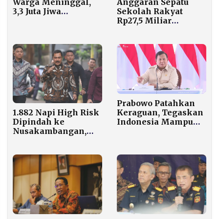
Anggaran Sepatu
Warga Meninggal,
Sekolah Rakyat
3,3 Juta Jiwa
Rp27,5 Miliar
Terdampak Bencana
Dipersoalkan, Gus
Sumatera–Aceh
Ipul dan Stradenine
Beri Klarifikasi
Prabowo Patahkan
1.882 Napi High Risk
Keraguan, Tegaskan
Dipindah ke
Indonesia Mampu
Nusakambangan,
Swasembada Pangan
Agus Andrianto
Tiap Tahun
Tegaskan Zero HP–
Zero Narkoba