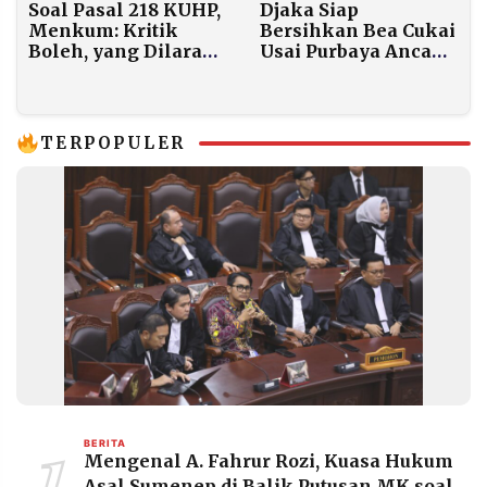
Soal Pasal 218 KUHP,
Djaka Siap
Menkum: Kritik
Bersihkan Bea Cukai
Boleh, yang Dilarang
Usai Purbaya Ancam
Penistaan dan Fitnah
Pembekuan Total
TERPOPULER
1
BERITA
Mengenal A. Fahrur Rozi, Kuasa Hukum
Asal Sumenep di Balik Putusan MK soal