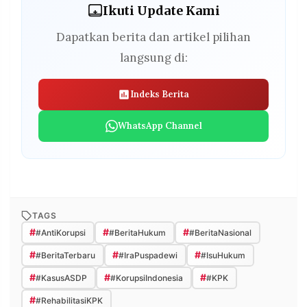
Ikuti Update Kami
Dapatkan berita dan artikel pilihan
langsung di:
Indeks Berita
WhatsApp Channel
TAGS
#
#
#
#AntiKorupsi
#BeritaHukum
#BeritaNasional
#
#
#
#BeritaTerbaru
#IraPuspadewi
#IsuHukum
#
#
#
#KasusASDP
#KorupsiIndonesia
#KPK
#
#RehabilitasiKPK