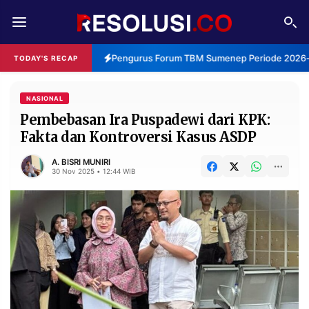
REDAKSI
TENTANG
Pengurus Forum TBM Sumenep Periode 2026-2
TODAY'S RECAP
RESOLUSI
IKLAN
TV
NASIONAL
Pembebasan Ira Puspadewi dari KPK:
Fakta dan Kontroversi Kasus ASDP
RUBRIKASI
EDITORIAL
AKSARA
A. BISRI MUNIRI
30 Nov 2025 • 12:44 WIB
FINANSIA
PERSONA
DAERAH
NASIONAL
MANCA
SPORT
INFORMASI
PRIVACY
BERITA