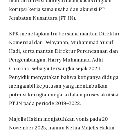
mantan direksi lainnya dalam kasus dugaan
MEDIA
PRAMUDITA
korupsi kerja sama usaha dan akuisisi PT
Jembatan Nusantara (PT JN).
©
KPK menetapkan Ira bersama mantan Direktur
Resolusi.co
-
Komersial dan Pelayanan, Muhammad Yusuf
2026
Hadi, serta mantan Direktur Perencanaan dan
PT.
RESOLUSI
Pengembangan, Harry Muhammad Adhi
MEDIA
PRAMUDITA
Caksono, sebagai tersangka sejak 2024.
Penyidik menyatakan bahwa ketiganya diduga
mengambil keputusan yang menimbulkan
potensi kerugian negara dalam proses akuisisi
PT JN pada periode 2019–2022.
Majelis Hakim menjatuhkan vonis pada 20
November 2025, namun Ketua Majelis Hakim