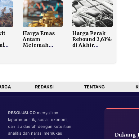
alis
Gelar Rapat
Rp17.000 per
Koordinasi
Dolar AS
ebih
Bahas
Stabilitas
Rupiah
it
Harga Emas
Harga Perak
Antam
Rebound 2,63%
m!
Melemah
di Akhir
S
Tipis, Pasar
Pekan, Konflik
Global Masih
Timur Tengah
 per
Tunggu Sinyal
Jadi Katalis
cuan
The Fed
Kenaikan
per
ARGA
REDAKSI
TENTANG
K
RESOLUSI.CO
menyajikan
laporan politik, sosial, ekonomi,
dan isu daerah dengan ketelitian
analitis dan narasi memukau,
Dukung 