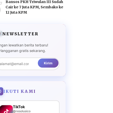
5
Bansos PKH Triwulan III Sudah
Cair ke 7 Juta KPM, Sembako ke
12 Juta KPM
NEWSLETTER
ngan lewatkan berita terbaru!
rlangganan gratis sekarang.
Kirim
IKUTI KAMI
TikTok
@resolusico