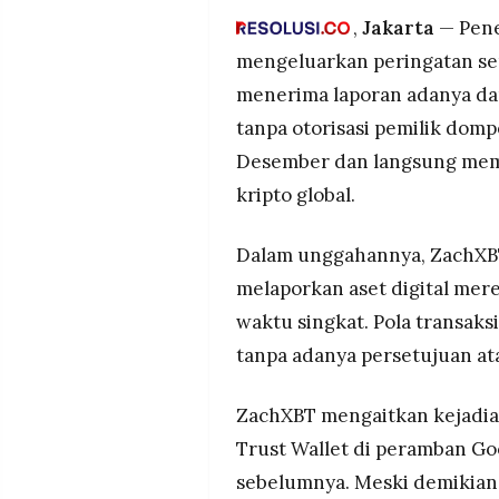
MEDIA
Dugaan insiden muncul usai p
,
Jakarta
— Pene
PRAMUDITA
Chrome.
mengeluarkan peringatan ser
Pengguna diminta waspada 
menerima laporan adanya dan
©
tanpa otorisasi pemilik domp
Resolusi.co
-
Desember dan langsung mem
2026
kripto global.
PT.
RESOLUSI
MEDIA
PRAMUDITA
Dalam unggahannya, ZachXB
melaporkan aset digital mer
waktu singkat. Pola transaksi
tanpa adanya persetujuan ata
ZachXBT mengaitkan kejadia
Trust Wallet di peramban Goo
sebelumnya. Meski demikian,