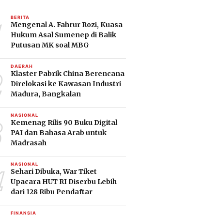
1
BERITA
Mengenal A. Fahrur Rozi, Kuasa
Hukum Asal Sumenep di Balik
Putusan MK soal MBG
2
DAERAH
Klaster Pabrik China Berencana
Direlokasi ke Kawasan Industri
Madura, Bangkalan
3
NASIONAL
Kemenag Rilis 90 Buku Digital
PAI dan Bahasa Arab untuk
Madrasah
4
NASIONAL
Sehari Dibuka, War Tiket
Upacara HUT RI Diserbu Lebih
dari 128 Ribu Pendaftar
FINANSIA