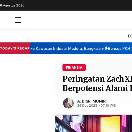
6 Agustus 2026
REDAKSI
TENTANG
RESOLUSI
IKLAN
E
TV
a Direlokasi ke Kawasan Industri Madura, Bangkalan
Bansos PKH Triwul
TODAY'S RECAP
•
RUBRIKASI
EDITORIAL
AKSARA
FINANSIA
Peringatan ZachX
FINANSIA
PERSONA
Berpotensi Alami
DAERAH
NASIONAL
MANCA
SPORT
A. BISRI MUNIRI
26 Des 2025 • 07:10 WIB
INFORMASI
PRIVACY
BERITA