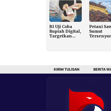
Dibanding
63.000, An
Logam Mulia?
Waspadai
Koreksi L
Dalam
BI Uji Coba
Petani Saw
Rupiah Digital,
Sumut
Targetkan
Tersenyu
Lompatan
Harga TB
Besar Pasar
Naik Jadi
Keuangan
Rp3.494,68
2030
Kg, CPO A
Tembus
Rp14.222 
Liter
KIRIM TULISAN
BERITA W