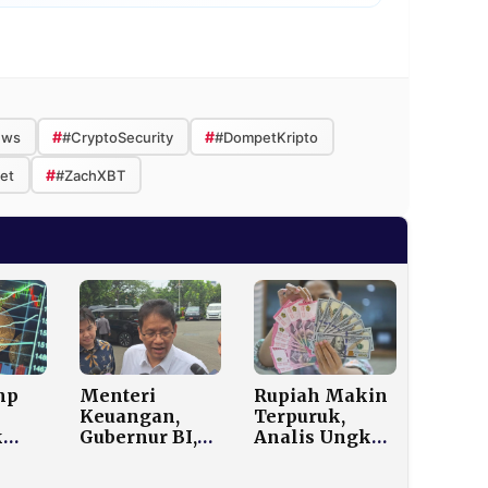
#
#
ews
#CryptoSecurity
#DompetKripto
#
et
#ZachXBT
mp
Menteri
Rupiah Makin
Keuangan,
Terpuruk,
k
Gubernur BI,
Analis Ungkap
coin
dan
Penyebab Kurs
US$
Mensesneg
Mendekati