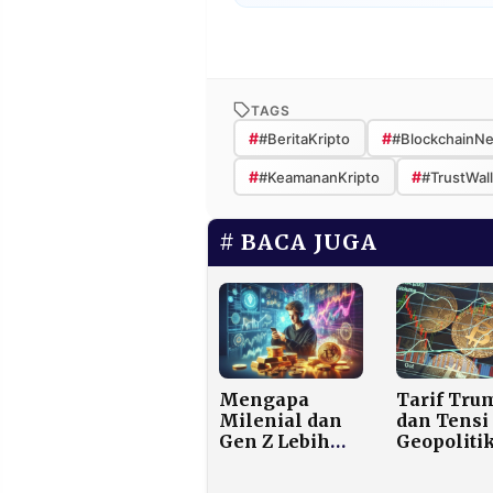
TAGS
#
#
#BeritaKripto
#BlockchainN
#
#
#KeamananKripto
#TrustWall
BACA JUGA
Mengapa
Tarif Tru
Milenial dan
dan Tensi
Gen Z Lebih
Geopoliti
Tertarik
Tekan Bit
Cryptocurrency
ke Level 