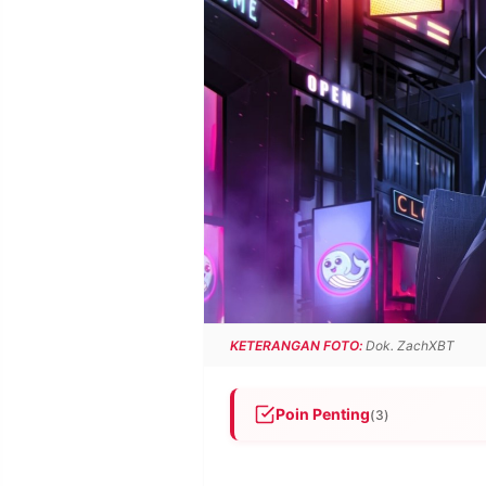
POLICY
WARGA
INFORMASI
KIRIM
IKLAN
TULISAN
PENGADUAN
TERM
OF
SERVICE
IKUTI
KAMI
KETERANGAN FOTO:
Dok. ZachXBT
Poin Penting
(3)
ZachXBT memperingatkan peng
©
PT.
terkuras tanpa izin.
RESOLUSI