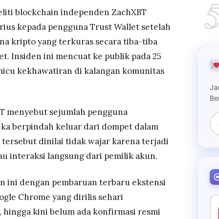
embaruan ekstensi Trust Wallet di browser
liti blockchain independen ZachXBT
ius kepada pengguna Trust Wallet setelah
dan memeriksa keamanan dompet masing-masing.
a kripto yang terkuras secara tiba-tiba
et. Insiden ini mencuat ke publik pada 25
icu kekhawatiran di kalangan komunitas
Ja
Be
T menyebut sejumlah pengguna
eka berpindah keluar dari dompet dalam
 tersebut dinilai tidak wajar karena terjadi
u interaksi langsung dari pemilik akun.
n ini dengan pembaruan terbaru ekstensi
gle Chrome yang dirilis sehari
 hingga kini belum ada konfirmasi resmi