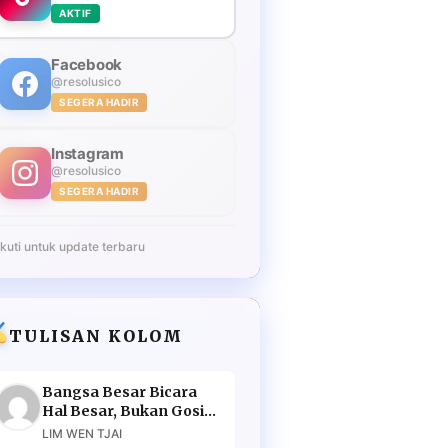
AKTIF
Facebook
@resolusico
SEGERA HADIR
Instagram
@resolusico
SEGERA HADIR
Ikuti untuk update terbaru
TULISAN KOLOM
Bangsa Besar Bicara
Hal Besar, Bukan Gosip
Murahan
LIM WEN TJAI