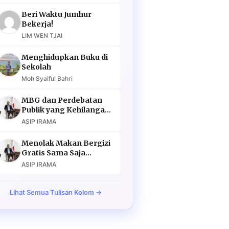
Beri Waktu Jumhur
Bekerja!
LIM WEN TJAI
Menghidupkan Buku di
Sekolah
Moh Syaiful Bahri
MBG dan Perdebatan
Publik yang Kehilangan
Argumen
ASIP IRAMA
Menolak Makan Bergizi
Gratis Sama Saja
Menolak Masa Depan
ASIP IRAMA
Lihat Semua Tulisan Kolom →