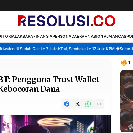
DITORIAL
AKSARA
FINANSIA
PERSONA
DAERAH
NASIONAL
MANCA
SPO
an III Sudah Cair ke 7 Juta KPM, Sembako ke 12 Juta KPM
Sehari Dibuk
•
T
BT: Pengguna Trust Wallet
 Kebocoran Dana