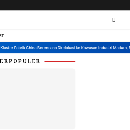
RT
ter Pabrik China Berencana Direlokasi ke Kawasan Industri Madura, Bang
ERPOPULER