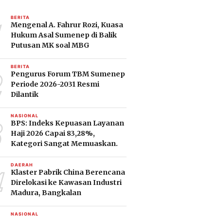
1
BERITA
Mengenal A. Fahrur Rozi, Kuasa
Hukum Asal Sumenep di Balik
Putusan MK soal MBG
2
BERITA
Pengurus Forum TBM Sumenep
Periode 2026-2031 Resmi
Dilantik
3
NASIONAL
BPS: Indeks Kepuasan Layanan
Haji 2026 Capai 83,28%,
Kategori Sangat Memuaskan.
4
DAERAH
Klaster Pabrik China Berencana
Direlokasi ke Kawasan Industri
Madura, Bangkalan
NASIONAL