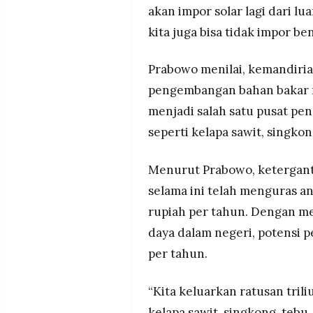
MEDIA
akan impor solar lagi dari l
PRAMUDITA
kita juga bisa tidak impor be
Prabowo menilai, kemandiria
©
Resolusi.co
pengembangan bahan bakar n
-
2026
menjadi salah satu pusat p
seperti kelapa sawit, singkon
PT.
RESOLUSI
MEDIA
PRAMUDITA
Menurut Prabowo, ketergan
selama ini telah menguras an
rupiah per tahun. Dengan m
daya dalam negeri, potensi 
per tahun.
“Kita keluarkan ratusan tril
kelapa sawit, singkong, tebu,