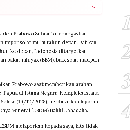
 Indonesia setop impor solar mulai 2026, dan
un ke depan RI bebas impor BBM, baik solar
esiden Prabowo Subianto menegaskan
 beroperasinya RDMP Kilang Balikpapan yang
 impor solar mulai tahun depan. Bahkan,
sekitar 100 ribu barel per hari, sehingga
hun ke depan, Indonesia ditargetkan
lai sudah terpenuhi dan berpotensi surplus.
an bakar minyak (BBM), baik solar maupun
bakar nabati dan energi terbarukan untuk
iun per tahun, sementara impor bensin masih
program etanol mulai 2027.
aikan Prabowo saat memberikan arahan
e-Papua di Istana Negara, Kompleks Istana
 Selasa (16/12/2025), berdasarkan laporan
aya Mineral (ESDM) Bahlil Lahadalia.
ESDM melaporkan kepada saya, kita tidak