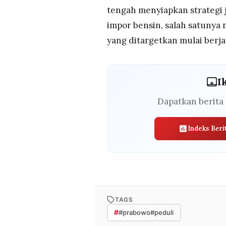
tengah menyiapkan strateg
impor bensin, salah satunya
yang ditargetkan mulai berja
I
Dapatkan berita 
Indeks Beri
TAGS
#
#prabowo#peduli