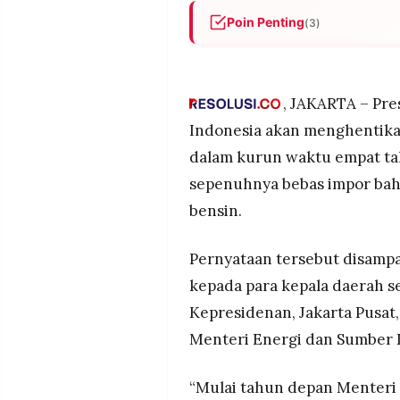
POLICY
WARGA
Poin Penting
(3)
INFORMASI
KIRIM
Presiden Prabowo menegaskan
IKLAN
TULISAN
menargetkan dalam empat tah
maupun bensin.
PENGADUAN
TERM
, JAKARTA – Pr
OF
Penghentian impor didukung
SERVICE
Indonesia akan menghentikan
menambah kapasitas produksi 
dalam kurun waktu empat ta
kebutuhan solar nasional dini
sepenuhnya bebas impor bah
Pemerintah mendorong bahan 
IKUTI
menghemat hingga Rp520 tril
bensin.
KAMI
dilakukan sambil menyiapkan 
Pernyataan tersebut disamp
kepada para kepala daerah s
Kepresidenan, Jakarta Pusat,
Menteri Energi dan Sumber D
©
“Mulai tahun depan Menteri 
PT.
RESOLUSI