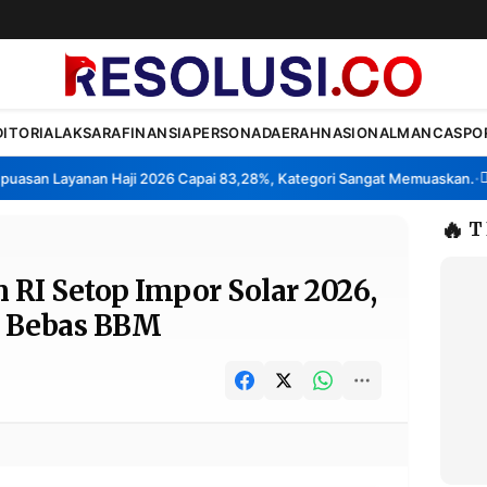
DITORIAL
AKSARA
FINANSIA
PERSONA
DAERAH
NASIONAL
MANCA
SPO
san Layanan Haji 2026 Capai 83,28%, Kategori Sangat Memuaskan.
Klas
•
🔥
T
RI Setop Impor Solar 2026,
i Bebas BBM