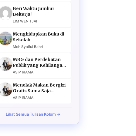
Beri Waktu Jumhur
Bekerja!
LIM WEN TJAI
Menghidupkan Buku di
Sekolah
Moh Syaiful Bahri
MBG dan Perdebatan
Publik yang Kehilangan
Argumen
ASIP IRAMA
Menolak Makan Bergizi
Gratis Sama Saja
Menolak Masa Depan
ASIP IRAMA
Lihat Semua Tulisan Kolom →