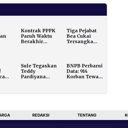
Kontrak PPPK
Tiga Pejabat
dan
Paruh Waktu
Bea Cukai
Berakhir
Tersangka
n
September
KPK, Politikus
n
2026, Ribuan
Golkar Soroti
n
Pegawai
Kelemahan
ama,
Terancam
Sistem
Sule Tegaskan
BNPB Perbarui
Laki-
Tanpa
!
Teddy
Data: 914
Kepastian
ncam
Pardiyana
Korban Tewas
an
Wajib Nafkahi
di Aceh, Sumut,
iter,
Bintang,
dan Sumbar,
Bukan
389 Warga
lam
Tanggung
Masih Hilang
asi
Jawab Rizky
Febian
ARGA
REDAKSI
TENTANG
K