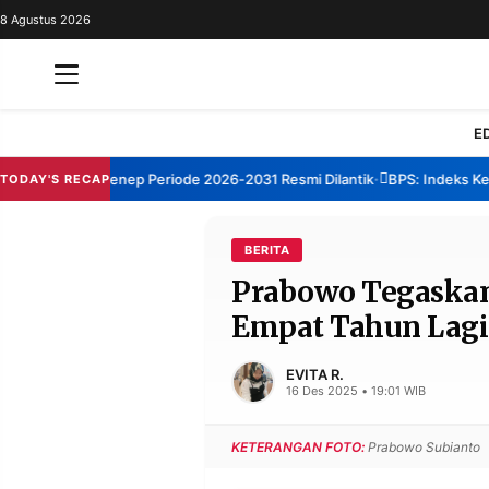
8 Agustus 2026
REDAKSI
TENTANG
RESOLUSI
IKLAN
E
TV
m TBM Sumenep Periode 2026-2031 Resmi Dilantik
BPS: Indeks Kepua
TODAY'S RECAP
•
RUBRIKASI
EDITORIAL
AKSARA
BERITA
Prabowo Tegaskan 
FINANSIA
PERSONA
Empat Tahun Lag
DAERAH
NASIONAL
MANCA
SPORT
EVITA R.
16 Des 2025 • 19:01 WIB
KETERANGAN FOTO:
Prabowo Subianto
INFORMASI
PRIVACY
BERITA