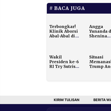
BACA JUGA
Terbongkar!
Angga
Klinik Aborsi
Yunanda 
Abal-Abal di
Shenina
Apartemen
Cinnamo
Bassura Layani
Umumka
361 Pasien
Kehamila
Sejak 2022
Anak Pert
Wakil
Situasi
Ternyata 
Presiden ke-6
Memanas
laki
RI Try Sutrisno
Trump A
Wafat di Usia
Serang Ir
90 Tahun,
Secara Mil
Dimakamkan
540 Orang
di Kalibata
Tewas da
Demonstr
KIRIM TULISAN
BERITA W