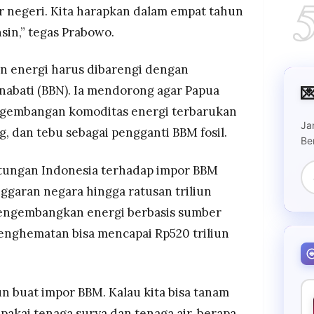
uar negeri. Kita harapkan dalam empat tahun
nsin,” tegas Prabowo.
n energi harus dibarengi dengan

abati (BBN). Ia mendorong agar Papua
engembangan komoditas energi terbarukan
Ja
g, dan tebu sebagai pengganti BBM fosil.
Be
tungan Indonesia terhadap impor BBM
ggaran negara hingga ratusan triliun
engembangkan energi berbasis sumber
penghematan bisa mencapai Rp520 triliun
iun buat impor BBM. Kalau kita bisa tanam
 pakai tenaga surya dan tenaga air, berapa