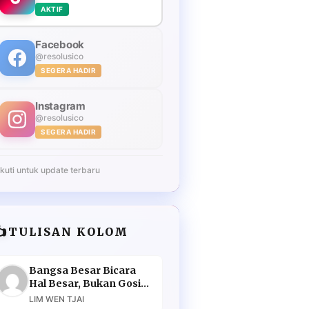
AKTIF
Facebook
@resolusico
SEGERA HADIR
Instagram
@resolusico
SEGERA HADIR
Ikuti untuk update terbaru
️
TULISAN KOLOM
Bangsa Besar Bicara
Hal Besar, Bukan Gosip
Murahan
LIM WEN TJAI