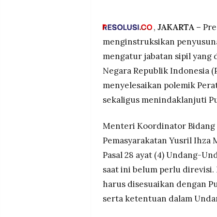
MEDIA
yang kontroversial, sekaligu
PRAMUDITA
UU ASN Pasal 19.
,
JAKARTA –
Pre
Proses perumusan PP sudah di
menginstruksikan penyusuna
Kemensetneg, dan Kemenkum
©
mengatur jabatan sipil yang 
Imipas, target rampung akhir
Resolusi.co
-
Negara Republik Indonesia (P
2026
Revisi UU Polri tunggu hasil K
Asshiddiqie, pengaturan lewat
menyelesaikan polemik Perat
PT.
UUD 1945.
RESOLUSI
sekaligus menindaklanjuti P
MEDIA
PRAMUDITA
Menteri Koordinator Bidang
Pemasyarakatan Yusril Ihza
Pasal 28 ayat (4) Undang-Un
saat ini belum perlu direvi
harus disesuaikan dengan 
serta ketentuan dalam Undan