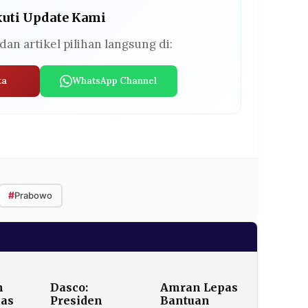
kuti Update Kami
dan artikel pilihan langsung di:
ta
WhatsApp Channel
#
Prabowo
m
Dasco:
Amran Lepas
has
Presiden
Bantuan