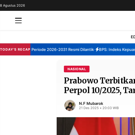
8 Agustus 2026
REDAKSI
TENTANG
RESOLUSI
IKLAN
E
TV
Sumenep Periode 2026-2031 Resmi Dilantik
BPS: Indeks Kepuasan La
TODAY'S RECAP
•
RUBRIKASI
EDITORIAL
AKSARA
NASIONAL
Prabowo Terbitka
FINANSIA
PERSONA
Perpol 10/2025, T
DAERAH
NASIONAL
MANCA
SPORT
N.F Mubarok
21 Des 2025 • 20:03 WIB
INFORMASI
PRIVACY
BERITA