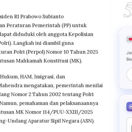
s tindaklanjuti Putusan MK 114/PUU-XXIII/2025 dan
siden RI Prabowo Subianto
mulai sejak dua hari lalu, libatkan Kemenpan RB,
n Peraturan Pemerintah (PP) untuk
ham di bawah koordinasi Kemenko Kumham
dapat diduduki oleh anggota Kepolisian
 Januari 2026.
olri). Langkah ini diambil guna
omisi Reformasi Polri, yang diketuai Jimly
 PP dinilai sah konstitusional berdasarkan Pasal 5
uran Polri (Perpol) Nomor 10 Tahun 2025
Ja
Be
utusan Mahkamah Konstitusi (MK).
 Hukum, HAM, Imigrasi, dan
 Mahendra mengatakan, pemerintah menilai
dang Nomor 2 Tahun 2002 tentang Polri
si. Namun, pemahaman dan pelaksanaannya
Putusan MK Nomor 114/PUU-XXIII/2025
g-Undang Aparatur Sipil Negara (ASN).