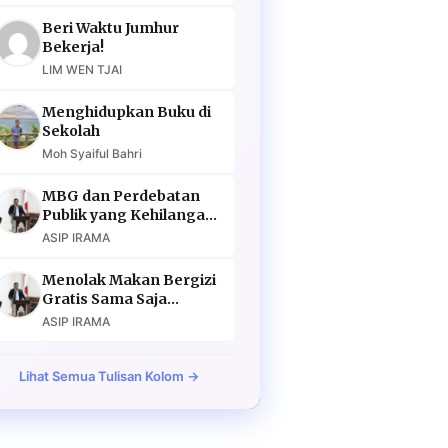
Beri Waktu Jumhur
Bekerja!
LIM WEN TJAI
Menghidupkan Buku di
Sekolah
Moh Syaiful Bahri
MBG dan Perdebatan
Publik yang Kehilangan
Argumen
ASIP IRAMA
Menolak Makan Bergizi
Gratis Sama Saja
Menolak Masa Depan
ASIP IRAMA
Lihat Semua Tulisan Kolom →