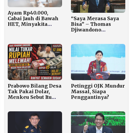
Ayam Rp40.000,
Cabai Jauh di Bawah
“Saya Merasa Saya
HET, Minyakita
Bisa” – Thomas
Turun Rp1.000: Hasil
Djiwandono
Sidak Mendag di
Tanggapi Soal Tanpa
Pasar Rawasari
Pengalaman
Moneter Jadi Deputi
Gubernur BI
Prabowo Bilang Desa
Petinggi OJK Mundur
Tak Pakai Dolar,
Massal, Siapa
Menkeu Sebut Itu
Penggantinya?
Cuma Hiburan,
Ekonom Punya
Jawaban Berbeda