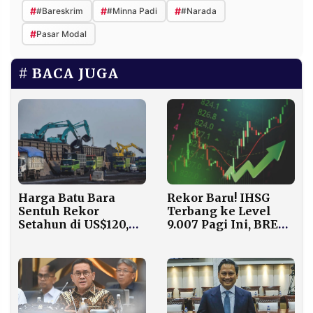
#
#
#
#Bareskrim
#Minna Padi
#Narada
#
Pasar Modal
BACA JUGA
Rekor Baru! IHSG
Harga Batu Bara
Terbang ke Level
Sentuh Rekor
9.007 Pagi Ini, BREN
Setahun di US$120,
Melesat 5,98%
China Rapikan
Sektor Energi