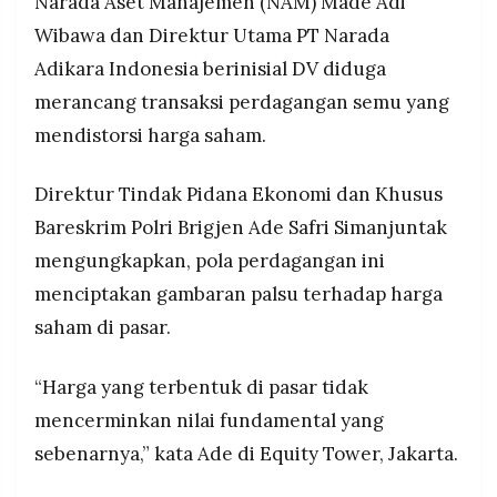
Narada Aset Manajemen (NAM) Made Adi
Modus yang digunakan menciptakan harga
MEDIA
PRAMUDITA
saham semu sehingga menyesatkan investor dan
Wibawa dan Direktur Utama PT Narada
mendistorsi nilai fundamental perusahaan
Adikara Indonesia berinisial DV diduga
merancang transaksi perdagangan semu yang
©
Resolusi.co
mendistorsi harga saham.
-
2026
Direktur Tindak Pidana Ekonomi dan Khusus
PT.
RESOLUSI
Bareskrim Polri Brigjen Ade Safri Simanjuntak
MEDIA
PRAMUDITA
mengungkapkan, pola perdagangan ini
menciptakan gambaran palsu terhadap harga
saham di pasar.
“Harga yang terbentuk di pasar tidak
mencerminkan nilai fundamental yang
sebenarnya,” kata Ade di Equity Tower, Jakarta.