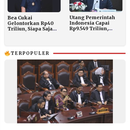
Utang Pemerintah
Bea Cukai
Indonesia Capai
Gelontorkan Rp40
Rp9.549 Triliun,
Triliun, Siapa Saja
Rasio Utang
yang Dapat?
Terhadap PDB
Sentuh 41,03 Persen
TERPOPULER