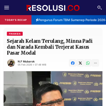
REDAKSI
TENTANG
Pengurus Forum TBM Sumenep Periode 2026-2
TODAY'S RECAP
RESOLUSI
IKLAN
TV
FINANSIA
Sejarah Kelam Terulang, Minna Padi
dan Narada Kembali Terjerat Kasus
RUBRIKASI
Pasar Modal
EDITORIAL
AKSARA
N.F Mubarok
FINANSIA
PERSONA
05 Feb 2026 • 07:48 WIB
DAERAH
NASIONAL
MANCA
SPORT
INFORMASI
PRIVACY
BERITA