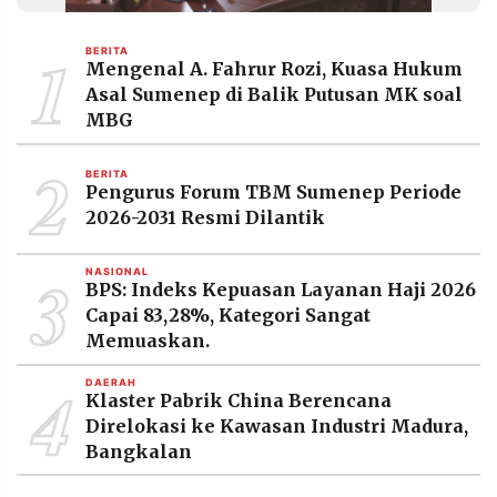
MEDIA
PRAMUDITA
1
BERITA
Mengenal A. Fahrur Rozi, Kuasa Hukum
Asal Sumenep di Balik Putusan MK soal
©
MBG
Resolusi.co
-
2
2026
BERITA
Pengurus Forum TBM Sumenep Periode
PT.
2026-2031 Resmi Dilantik
RESOLUSI
MEDIA
PRAMUDITA
3
NASIONAL
BPS: Indeks Kepuasan Layanan Haji 2026
Capai 83,28%, Kategori Sangat
Memuaskan.
4
DAERAH
Klaster Pabrik China Berencana
Direlokasi ke Kawasan Industri Madura,
Bangkalan