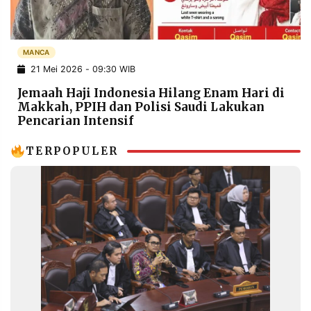
POLICY
WARGA
INFORMASI
KIRIM
IKLAN
TULISAN
MANCA
21 Mei 2026 - 09:30 WIB
PENGADUAN
TERM
OF
Jemaah Haji Indonesia Hilang Enam Hari di
SERVICE
Makkah, PPIH dan Polisi Saudi Lakukan
Pencarian Intensif
TERPOPULER
IKUTI
KAMI
©
PT.
RESOLUSI