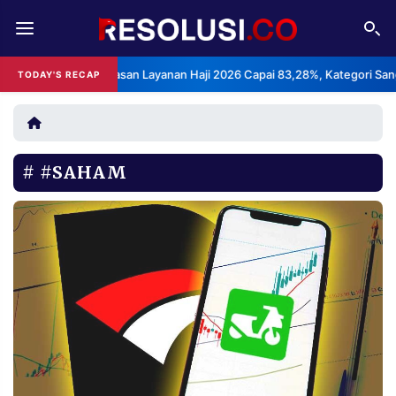
REDAKSI
TENTANG
ndeks Kepuasan Layanan Haji 2026 Capai 83,28%, Kategori Sangat Memu
TODAY'S RECAP
RESOLUSI
IKLAN
TV
#SAHAM
RUBRIKASI
EDITORIAL
AKSARA
FINANSIA
PERSONA
DAERAH
NASIONAL
MANCA
SPORT
INFORMASI
PRIVACY
BERITA