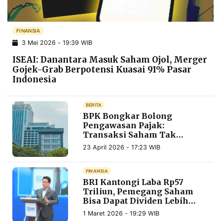
POLICY
WARGA
INFORMASI
KIRIM
FINANSIA
IKLAN
TULISAN
3 Mei 2026 - 19:39 WIB
PENGADUAN
TERM
ISEAI: Danantara Masuk Saham Ojol, Merger
OF
SERVICE
Gojek-Grab Berpotensi Kuasai 91% Pasar
Indonesia
BERITA
IKUTI
BPK Bongkar Bolong
KAMI
Pengawasan Pajak:
Transaksi Saham Tak
Terpantau, Rp14,92 T
23 April 2026 - 17:23 WIB
Terancam Raib
FINANSIA
BRI Kantongi Laba Rp57
Triliun, Pemegang Saham
Bisa Dapat Dividen Lebih
©
Besar dari Tahun Lalu
1 Maret 2026 - 19:29 WIB
PT.
RESOLUSI