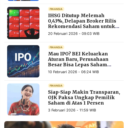
MEDIA
PRAMUDITA
FINANSIA
IHSG Ditutup Melemah
0,43%, Delapan Broker Rilis
Rekomendasi Saham untuk
©
Jumat 20 Februari 2026
Resolusi.co
20 Februari 2026 - 09:03 WIB
-
2026
FINANSIA
Mau IPO? BEI Keluarkan
PT.
RESOLUSI
Aturan Baru, Perusahaan
MEDIA
Besar Bisa Lepas Saham
PRAMUDITA
Lebih Sedikit
10 Februari 2026 - 06:24 WIB
FINANSIA
Siap-Siap Makin Transparan,
OJK Paksa Ungkap Pemilik
Saham di Atas 1 Persen
3 Februari 2026 - 11:59 WIB