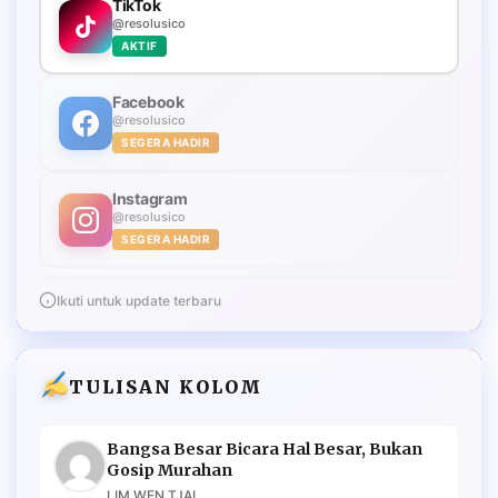
TikTok
@resolusico
AKTIF
Facebook
@resolusico
SEGERA HADIR
Instagram
@resolusico
SEGERA HADIR
Ikuti untuk update terbaru
TULISAN KOLOM
Bangsa Besar Bicara Hal Besar, Bukan
Gosip Murahan
LIM WEN TJAI