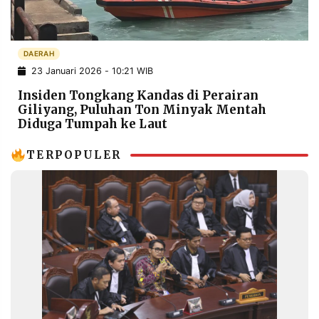
POLICY
WARGA
INFORMASI
KIRIM
IKLAN
TULISAN
DAERAH
23 Januari 2026 - 10:21 WIB
PENGADUAN
TERM
OF
Insiden Tongkang Kandas di Perairan
SERVICE
Giliyang, Puluhan Ton Minyak Mentah
Diduga Tumpah ke Laut
TERPOPULER
IKUTI
KAMI
©
PT.
RESOLUSI