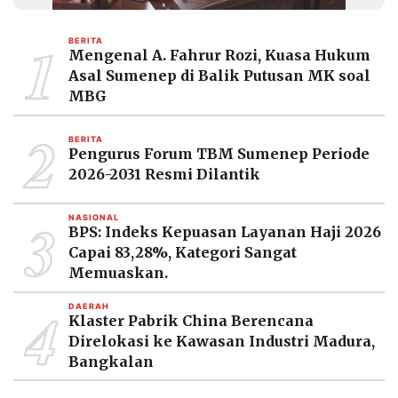
MEDIA
PRAMUDITA
1
BERITA
Mengenal A. Fahrur Rozi, Kuasa Hukum
Asal Sumenep di Balik Putusan MK soal
©
MBG
Resolusi.co
-
2
2026
BERITA
Pengurus Forum TBM Sumenep Periode
PT.
2026-2031 Resmi Dilantik
RESOLUSI
MEDIA
PRAMUDITA
3
NASIONAL
BPS: Indeks Kepuasan Layanan Haji 2026
Capai 83,28%, Kategori Sangat
Memuaskan.
4
DAERAH
Klaster Pabrik China Berencana
Direlokasi ke Kawasan Industri Madura,
Bangkalan