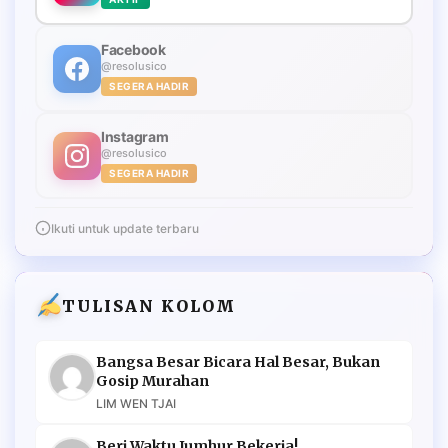
Facebook
@resolusico
SEGERA HADIR
Instagram
@resolusico
SEGERA HADIR
Ikuti untuk update terbaru
TULISAN KOLOM
Bangsa Besar Bicara Hal Besar, Bukan
Gosip Murahan
LIM WEN TJAI
Beri Waktu Jumhur Bekerja!