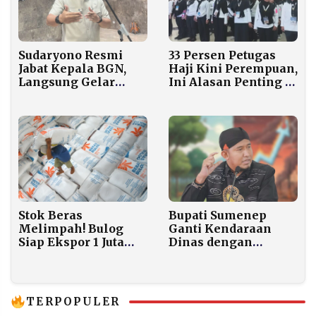
33 Persen Petugas
Sudaryono Resmi
Haji Kini Perempuan,
Jabat Kepala BGN,
Ini Alasan Penting di
Langsung Gelar
Baliknya
Rapat Internal
Stok Beras
Bupati Sumenep
Melimpah! Bulog
Ganti Kendaraan
Siap Ekspor 1 Juta
Dinas dengan
Ton ke Negara
Kendaraan Listrik
Tetangga Tahun Ini
untuk Transisi
Energi
TERPOPULER