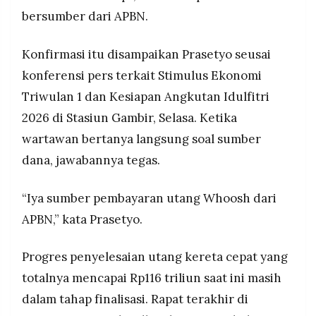
MEDIA
polusi, bukan hanya fokus pada besaran utang
bersumber dari APBN.
PRAMUDITA
Konfirmasi itu disampaikan Prasetyo seusai
konferensi pers terkait Stimulus Ekonomi
©
Resolusi.co
-
Triwulan 1 dan Kesiapan Angkutan Idulfitri
2026
2026 di Stasiun Gambir, Selasa. Ketika
PT.
wartawan bertanya langsung soal sumber
RESOLUSI
MEDIA
dana, jawabannya tegas.
PRAMUDITA
“Iya sumber pembayaran utang Whoosh dari
APBN,” kata Prasetyo.
Progres penyelesaian utang kereta cepat yang
totalnya mencapai Rp116 triliun saat ini masih
dalam tahap finalisasi. Rapat terakhir di