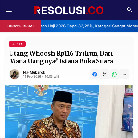
REDAKSI
TENTANG
an Layanan Haji 2026 Capai 83,28%, Kategori Sangat Memuaskan.
TODAY'S RECAP
•
RESOLUSI
IKLAN
TV
BERITA
Utang Whoosh Rp116 Triliun, Dari
Mana Uangnya? Istana Buka Suara
RUBRIKASI
EDITORIAL
AKSARA
N.F Mubarok
11 Feb 2026 • 10:03 WIB
FINANSIA
PERSONA
DAERAH
NASIONAL
MANCA
SPORT
INFORMASI
PRIVACY
BERITA