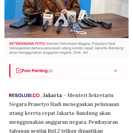
POLICY
WARGA
INFORMASI
KIRIM
IKLAN
TULISAN
PENGADUAN
TERM
OF
SERVICE
KETERANGAN FOTO:
Menteri Sekretaris Negara, Prasetyo Hadi
menegaskan bahwa pelunasan utang kereta cepat Jakarta-Bandung
akan menggunakan anggaran negara. (Dok. Ist)
IKUTI
KAMI
Poin Penting
(3)
Mensesneg Prasetyo Hadi pastikan pembayaran
utang kereta cepat Whoosh Rp1,2 triliun per
tahun menggunakan APBN, bukan sumber lain
,
Jakarta
– Menteri Sekretaris
Proses penyelesaian utang total Rp116 triliun
Negara Prasetyo Hadi menegaskan pelunasan
masih tahap finalisasi, negosiasi teknis dipimpin
utang kereta cepat Jakarta-Bandung akan
langsung oleh CEO Danantara Rosan Roeslani
menggunakan anggaran negara. Pembayaran
©
Presiden Prabowo minta publik lihat Whoosh dari
PT.
tahunan senilai Rp1,2 triliun dipastikan
sisi manfaat seperti kurangi kemacetan dan
RESOLUSI