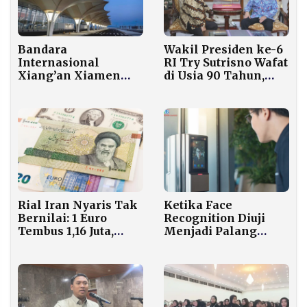
Bandara
Wakil Presiden ke-6
Internasional
RI Try Sutrisno Wafat
Xiang’an Xiamen
di Usia 90 Tahun,
Memasuki Tahap
Dimakamkan di
Finalisasi,
Kalibata
Beroperasi Akhir
2026
Ketika Face
Rial Iran Nyaris Tak
Recognition Diuji
Bernilai: 1 Euro
Menjadi Palang
Tembus 1,16 Juta,
Pintu Subsidi, Antara
Inflasi Lampaui 40
Efisiensi Anggaran
Persen
dan Ketakutan
Privasi