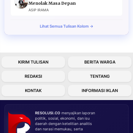
Menolak Masa Depan
ASIP IRAMA
Lihat Semua Tulisan Kolom →
KIRIM TULISAN
BERITA WARGA
REDAKSI
TENTANG
KONTAK
INFORMASI IKLAN
RESOLUSI.CO
menyajikan laporan
politik, sosial, ekonomi, dan isu
daerah dengan ketelitian analitis
dan narasi memukau, serta