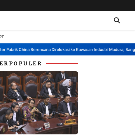
RT
abrik China Berencana Direlokasi ke Kawasan Industri Madura, Bangkalan
ERPOPULER