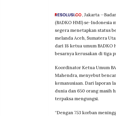
BADKO HMI se-Indonesia men
MEDIA
bencana nasional untuk Aceh
PRAMUDITA
dengan 753 korban meningga
, Jakarta —Bad
HMI menilai penanganan dae
(BADKO HMI) se-Indonesia 
infrastruktur vital, lumpuhny
©
segera menetapkan status be
Resolusi.co
medis.
-
2026
melanda Aceh, Sumatera Utar
Penetapan bencana nasional 
kementerian terkait dapat tu
dari 18 ketua umum BADKO H
PT.
kemanusiaan.
RESOLUSI
besarnya kerusakan di tiga p
MEDIA
PRAMUDITA
Koordinator Ketua Umum BA
Mahendra, menyebut bencana
kemanusiaan. Dari laporan l
dunia dan 650 orang masih h
terpaksa mengungsi.
“Dengan 753 korban meningga