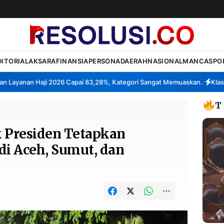
DITORIAL
AKSARA
FINANSIA
PERSONA
DAERAH
NASIONAL
MANCA
SPO
yanan Haji 2026 Capai 83,28%, Kategori Sangat Memuaskan.
Klaster P
•
T
Presiden Tetapkan
di Aceh, Sumut, dan