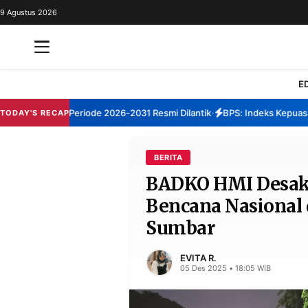
9 Agustus 2026
REDAKSI
TENTANG
RESOLUSI
IKLAN
E
TV
Sumenep Periode 2026-2031 Resmi Dilantik
BPS: Indeks Kepuasan La
TODAY'S RECAP
•
RUBRIKASI
EDITORIAL
AKSARA
BERITA
BADKO HMI Desak 
FINANSIA
PERSONA
Bencana Nasional 
DAERAH
NASIONAL
Sumbar
MANCA
SPORT
EVITA R.
05 Des 2025 • 18:05 WIB
INFORMASI
PRIVACY
BERITA