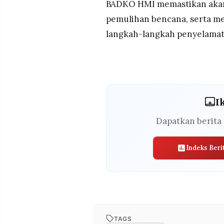
BADKO HMI memastikan aka
pemulihan bencana, serta 
langkah-langkah penyelamata
I
Dapatkan berita 
Indeks Beri
TAGS