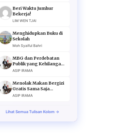
Beri Waktu Jumhur
Bekerja!
LIM WEN TJAI
Menghidupkan Buku di
Sekolah
Moh Syaiful Bahri
MBG dan Perdebatan
Publik yang Kehilangan
Argumen
ASIP IRAMA
Menolak Makan Bergizi
Gratis Sama Saja
Menolak Masa Depan
ASIP IRAMA
Lihat Semua Tulisan Kolom →