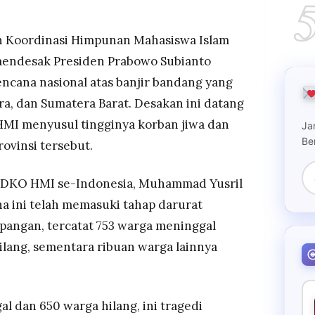
desak Presiden Prabowo menetapkan status
, Sumut, dan Sumbar akibat banjir bandang
l dan 650 hilang.
an Koordinasi Himpunan Mahasiswa Islam
rah sudah tidak memadai karena kerusakan
mendesak Presiden Prabowo Subianto
a ekonomi, serta keterbatasan logistik dan tenaga
ncana nasional atas banjir bandang yang
a, dan Sumatera Barat. Desakan ini datang
dianggap penting agar BNPB, TNI–Polri, dan
run dengan mobilisasi penuh untuk operasi
MI menyusul tingginya korban jiwa dan
Ja
Be
rovinsi tersebut.
DKO HMI se-Indonesia, Muhammad Yusril
 ini telah memasuki tahap darurat
apangan, tercatat 753 warga meninggal
ilang, sementara ribuan warga lainnya
l dan 650 warga hilang, ini tragedi