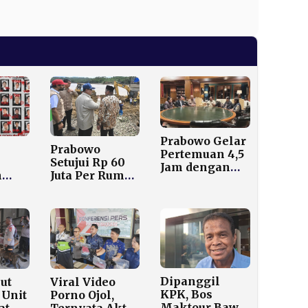
Prabowo Gelar
Prabowo
Pertemuan 4,5
Setujui Rp 60
Jam dengan
n
Juta Per Rumah
Lima
H UI
untuk Korban
Pengusaha
p,
Bencana Aceh,
Papan Atas di
a
Sumut, dan
Hambalang
O
Sumbar
i
Dipanggil
ut
Viral Video
KPK, Bos
Unit
Porno Ojol,
Maktour Bawa
at
Ternyata Aktor