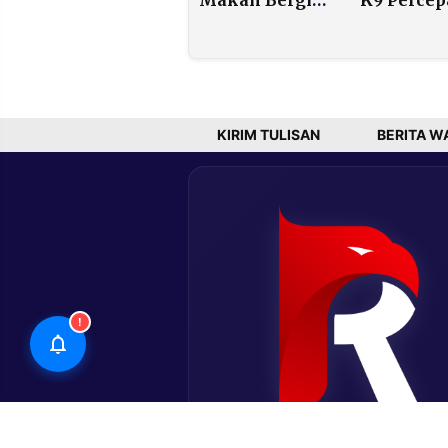
Gratis Saat
Pencarian
Libur Sekolah
Korban Ba
Harus Disetujui
Bandang
Orang Tua
Tapteng–
Sibolga
KIRIM TULISAN
BERITA W
!