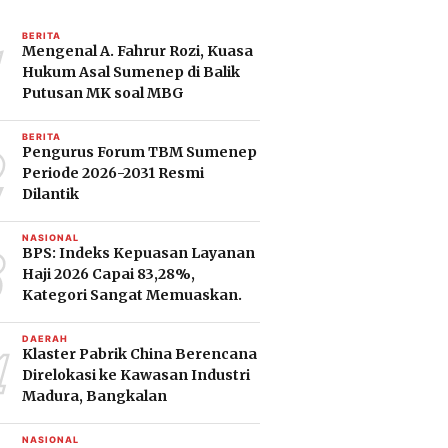
1
BERITA
Mengenal A. Fahrur Rozi, Kuasa
Hukum Asal Sumenep di Balik
Putusan MK soal MBG
2
BERITA
Pengurus Forum TBM Sumenep
Periode 2026-2031 Resmi
Dilantik
3
NASIONAL
BPS: Indeks Kepuasan Layanan
Haji 2026 Capai 83,28%,
Kategori Sangat Memuaskan.
4
DAERAH
Klaster Pabrik China Berencana
Direlokasi ke Kawasan Industri
Madura, Bangkalan
NASIONAL