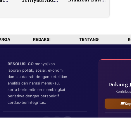
Bukti dan
Pakai Jaket
Klaim Justru
njir
Palsu Beli
Kesulitan
Rp300 Ribu
Dapat Kuota
Haji
ARGA
REDAKSI
TENTANG
K
RESOLUSI.CO
menyajikan
laporan politik, sosial, ekonomi,
dan isu daerah dengan ketelitian
analitis dan narasi memukau,
Dukung 
serta berkomitmen membingkai
Kontribus
peristiwa dengan perspektif
cerdas-berintegritas.
Kop
IKUTI KAMI