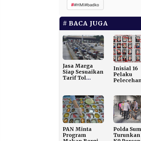
#
#HMI#badko
BACA JUGA
Jasa Marga
Inisial 16
Siap Sesuaikan
Pelaku
Tarif Tol
Peleceha
Sedyatmo,
Seksual F
Golongan I
Terungka
Tetap Tak
DPR Mint
Berubah
Sanksi D
Tanpa
Komprom
PAN Minta
Polda Sum
Program
Turunkan 
Makan Bergizi
K9 Percep