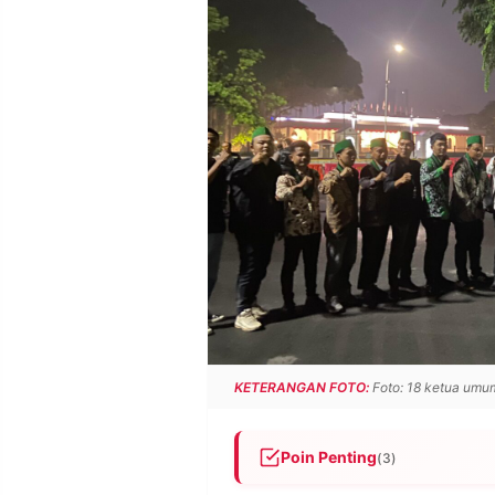
POLICY
WARGA
INFORMASI
KIRIM
IKLAN
TULISAN
PENGADUAN
TERM
OF
SERVICE
IKUTI
KAMI
KETERANGAN FOTO:
Foto: 18 ketua umu
Poin Penting
(3)
©
PT.
RESOLUSI