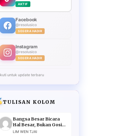
AKTIF
Facebook
@resolusico
SEGERA HADIR
Instagram
@resolusico
SEGERA HADIR
Ikuti untuk update terbaru
TULISAN KOLOM
Bangsa Besar Bicara
Hal Besar, Bukan Gosip
Murahan
LIM WEN TJAI