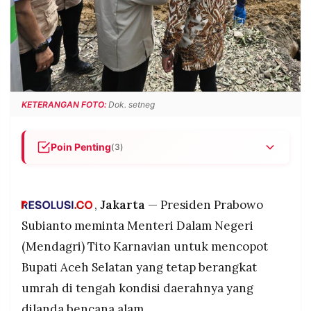
POLICY
WARGA
INFORMASI
KIRIM
IKLAN
TULISAN
PENGADUAN
TERM
OF
SERVICE
KETERANGAN FOTO:
Dok. setneg
Poin Penting
(3)
IKUTI
KAMI
Presiden Prabowo Subianto meminta Mendagri
mencopot Bupati Aceh Selatan yang tetap
berangkat umrah saat daerahnya dilanda
,
Jakarta
— Presiden Prabowo
bencana.
Subianto meminta Menteri Dalam Negeri
Prabowo menegaskan kepala daerah wajib
(Mendagri) Tito Karnavian untuk mencopot
berada di lapangan saat krisis dan tidak boleh
Bupati Aceh Selatan yang tetap berangkat
meninggalkan tanggung jawab.
umrah di tengah kondisi daerahnya yang
Kemendagri menolak izin umrah, sementara
©
PT.
Partai Gerindra memberikan sanksi dengan
dilanda bencana alam.
RESOLUSI