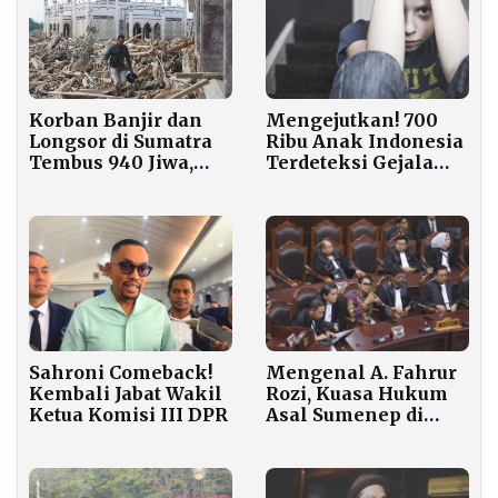
Korban Banjir dan
Mengejutkan! 700
Longsor di Sumatra
Ribu Anak Indonesia
Tembus 940 Jiwa,
Terdeteksi Gejala
Pemerintah Belum
Kecemasan dan
Tetapkan Status
Depresi
Bencana Nasional
Sahroni Comeback!
Mengenal A. Fahrur
Kembali Jabat Wakil
Rozi, Kuasa Hukum
Ketua Komisi III DPR
Asal Sumenep di
Balik Putusan MK
soal MBG