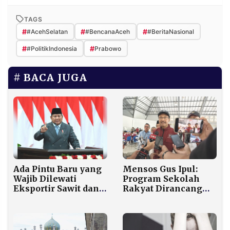
TAGS
#
#
#
#AcehSelatan
#BencanaAceh
#BeritaNasional
#
#
#PolitikIndonesia
Prabowo
BACA JUGA
Ada Pintu Baru yang
Mensos Gus Ipul:
Wajib Dilewati
Program Sekolah
Eksportir Sawit dan
Rakyat Dirancang
Batu Bara, Prabowo
untuk Jangkau 4 Juta
Resmi Bentuk
Anak yang Putus
Entitasnya
Sekolah