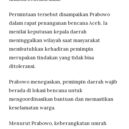
MEDIA
mencopot jabatan internal bupati tersebut.
PRAMUDITA
Permintaan tersebut disampaikan Prabowo
dalam rapat penanganan bencana Aceh. Ia
©
menilai keputusan kepala daerah
Resolusi.co
-
meninggalkan wilayah saat masyarakat
2026
membutuhkan kehadiran pemimpin
PT.
merupakan tindakan yang tidak bisa
RESOLUSI
MEDIA
PRAMUDITA
ditoleransi.
Prabowo menegaskan, pemimpin daerah wajib
berada di lokasi bencana untuk
mengoordinasikan bantuan dan memastikan
keselamatan warga.
Menurut Prabowo, keberangkatan umrah