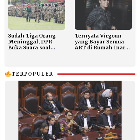
Sudah Tiga Orang
Ternyata Virgoun
Meninggal, DPR
yang Bayar Semua
Buka Suara soal
ART di Rumah Inara,
Latihan Militer
Fakta Baru
Mematikan bagi
Terungkap
Peserta SPPI
TERPOPULER