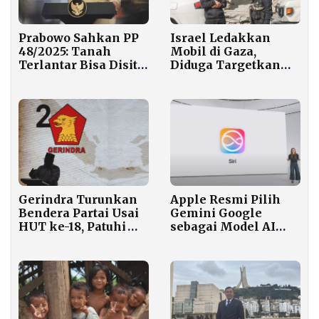
Prabowo Sahkan PP
Israel Ledakkan
48/2025: Tanah
Mobil di Gaza,
Terlantar Bisa Disita
Diduga Targetkan
Negara
Komandan Senior
Hamas
Apple Resmi Pilih
Gerindra Turunkan
Gemini Google
Bendera Partai Usai
sebagai Model AI
HUT ke-18, Patuhi
untuk Siri Generasi
Arahan Prabowo
Baru