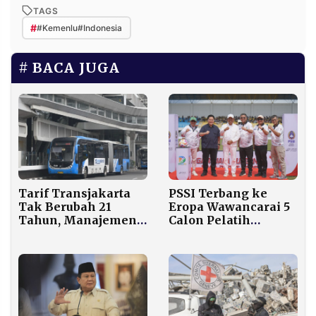
TAGS
#
#Kemenlu#Indonesia
BACA JUGA
Tarif Transjakarta
PSSI Terbang ke
Tak Berubah 21
Eropa Wawancarai 5
Tahun, Manajemen
Calon Pelatih
Kaji Penyesuaian
Timnas, Ini Deretan
Harga Tiket di
Nama yang Beredar
Tengah Tekanan
Biaya BBM