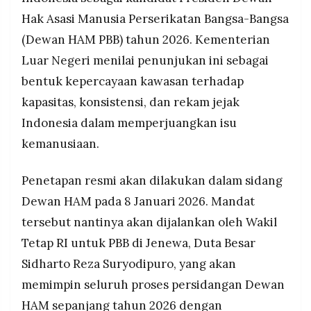
MEDIA
Januari 2026.
Hak Asasi Manusia Perserikatan Bangsa-Bangsa
PRAMUDITA
Menlu Sugiono menegaskan Indonesia siap
(Dewan HAM PBB) tahun 2026. Kementerian
memimpin secara objektif, inklusif, serta
Luar Negeri menilai penunjukan ini sebagai
memperkuat dialog dan kerja sama untuk
©
pemajuan HAM global.
bentuk kepercayaan kawasan terhadap
Resolusi.co
-
kapasitas, konsistensi, dan rekam jejak
2026
Indonesia dalam memperjuangkan isu
PT.
RESOLUSI
kemanusiaan.
MEDIA
PRAMUDITA
Penetapan resmi akan dilakukan dalam sidang
Dewan HAM pada 8 Januari 2026. Mandat
tersebut nantinya akan dijalankan oleh Wakil
Tetap RI untuk PBB di Jenewa, Duta Besar
Sidharto Reza Suryodipuro, yang akan
memimpin seluruh proses persidangan Dewan
HAM sepanjang tahun 2026 dengan