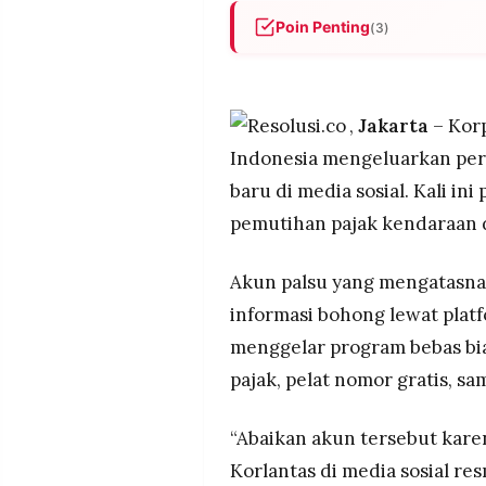
POLICY
WARGA
Poin Penting
(3)
INFORMASI
KIRIM
Akun palsu atas nama Korlant
IKLAN
TULISAN
pajak kendaraan, pemutihan d
biaya melalui platform TikTok
PENGADUAN
TERM
,
Jakarta
– Korp
OF
Pelaku menyertakan link pal
SERVICE
Indonesia mengeluarkan per
memancing transfer uang den
baru di media sosial. Kali i
Pemutihan pajak kendaraan a
pemutihan pajak kendaraan d
diumumkan resmi, sementara 
IKUTI
sesuai PP 76/2020
KAMI
Akun palsu yang mengatasna
informasi bohong lewat plat
menggelar program bebas bi
pajak, pelat nomor gratis, sa
“Abaikan akun tersebut karen
©
Korlantas di media sosial re
PT.
RESOLUSI