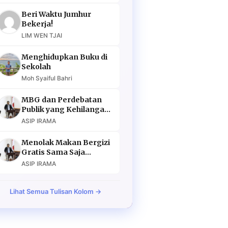
Beri Waktu Jumhur
Bekerja!
LIM WEN TJAI
Menghidupkan Buku di
Sekolah
Moh Syaiful Bahri
MBG dan Perdebatan
Publik yang Kehilangan
Argumen
ASIP IRAMA
Menolak Makan Bergizi
Gratis Sama Saja
Menolak Masa Depan
ASIP IRAMA
Lihat Semua Tulisan Kolom →