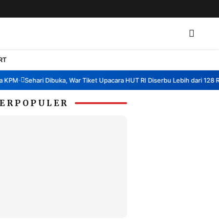
RT
KPM
Sehari Dibuka, War Tiket Upacara HUT RI Diserbu Lebih dari 128 Rib
•
ERPOPULER