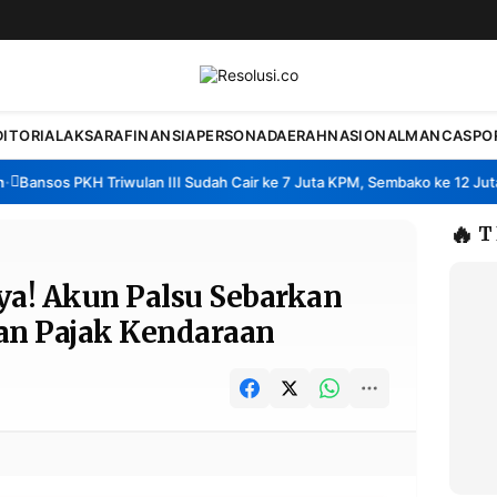
DITORIAL
AKSARA
FINANSIA
PERSONA
DAERAH
NASIONAL
MANCA
SPO
Bansos PKH Triwulan III Sudah Cair ke 7 Juta KPM, Sembako ke 12 Juta 
🔥
T
ya! Akun Palsu Sebarkan
n Pajak Kendaraan