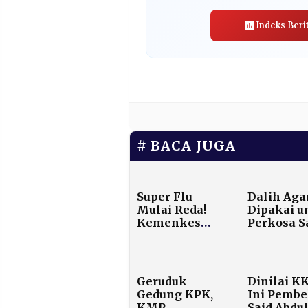
Indeks Beri
BACA JUGA
Super Flu
Dalih Ag
Mulai Reda!
Dipakai u
Kemenkes
Perkosa Sa
Pastikan Tak
PBNU: Itu
Ada Lagi Kasus
Kesesata
Baru Sejak
yang Har
Akhir 2025
Diluruska
Geruduk
Dinilai K
Tegas
Gedung KPK,
Ini Pembe
KMP
Said Abdu