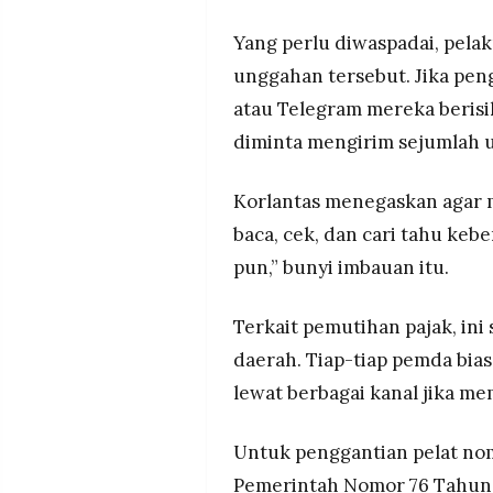
MEDIA
PRAMUDITA
Yang perlu diwaspadai, pela
unggahan tersebut. Jika pen
atau Telegram mereka berisi
©
Resolusi.co
diminta mengirim sejumlah u
-
2026
Korlantas menegaskan agar m
PT.
RESOLUSI
baca, cek, dan cari tahu ke
MEDIA
PRAMUDITA
pun,” bunyi imbauan itu.
Terkait pemutihan pajak, i
daerah. Tiap-tiap pemda bi
lewat berbagai kanal jika m
Untuk penggantian pelat nom
Pemerintah Nomor 76 Tahun 