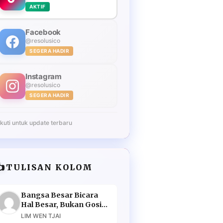
AKTIF
Facebook
@resolusico
SEGERA HADIR
Instagram
@resolusico
SEGERA HADIR
Ikuti untuk update terbaru
️
TULISAN KOLOM
Bangsa Besar Bicara
Hal Besar, Bukan Gosip
Murahan
LIM WEN TJAI