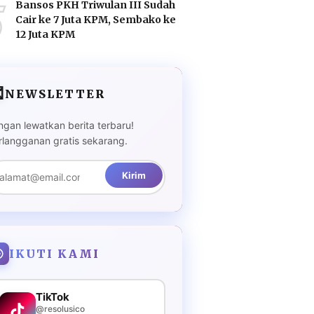
5
Bansos PKH Triwulan III Sudah
Cair ke 7 Juta KPM, Sembako ke
12 Juta KPM

NEWSLETTER
ngan lewatkan berita terbaru!
rlangganan gratis sekarang.
Kirim
IKUTI KAMI
TikTok
@resolusico