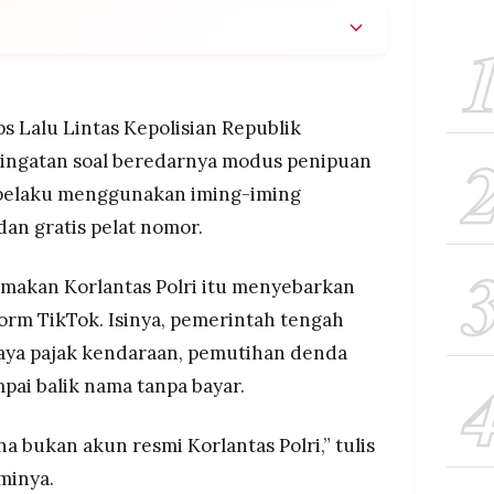
as Polri menyebarkan hoaks soal program gratis
enda, pelat nomor gratis, dan balik nama tanpa
s Lalu Lintas Kepolisian Republik
su yang berpotensi meretas akun korban atau
ingatan soal beredarnya modus penipuan
gan alasan biaya administrasi
ni pelaku menggunakan iming-iming
dalah kebijakan pemerintah daerah yang
an gratis pelat nomor.
penggantian pelat nomor tetap dikenakan biaya
makan Korlantas Polri itu menyebarkan
form TikTok. Isinya, pemerintah tengah
aya pajak kendaraan, pemutihan denda
mpai balik nama tanpa bayar.
a bukan akun resmi Korlantas Polri,” tulis
sminya.