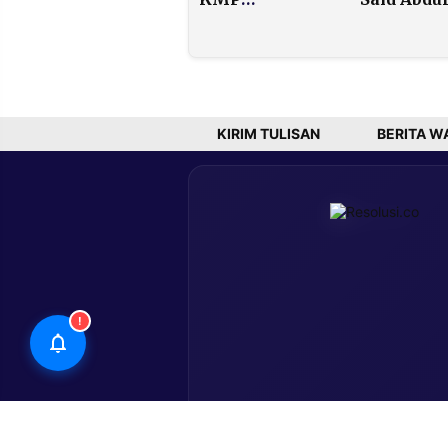
Reformasi
untuk Th
Desak
Djiwando
Pengusutan
Jadi Deput
Dugaan Suap
Pemilihan
Ketua DPD RI
KIRIM TULISAN
BERITA W
!