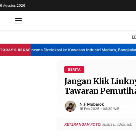
6 Agustus 2026
REDAKSI
TENTANG
RESOLUSI
IKLAN
E
TV
rik China Berencana Direlokasi ke Kawasan Industri Madura, Bangkalan
TODAY'S RECAP
•
RUBRIKASI
EDITORIAL
AKSARA
BERITA
Jangan Klik Linkn
FINANSIA
PERSONA
Tawaran Pemutiha
DAERAH
NASIONAL
MANCA
SPORT
N.F Mubarok
15 Feb 2026 • 08:20 WIB
KETERANGAN FOTO:
Ilustrasi. (Dok. Ist)
INFORMASI
PRIVACY
BERITA