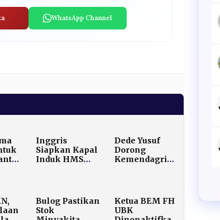
ta
WhatsApp Channel
ama
Inggris
Dede Yusuf
ntuk
Siapkan Kapal
Dorong
ntri,
Induk HMS
Kemendagri
Prince of
Beri Sanksi
n
Wales untuk
Berat kepada
us
Timur Tengah
Bupati Aceh
n
Usai Disindir
Selatan
KN,
Bulog Pastikan
Ketua BEM FH
Trump
Mirwan MS
laan
Stok
UBK
llah
Minyakita
Dinonaktifkan