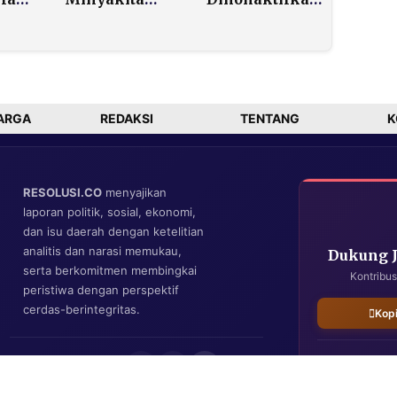
omas
Aman Secara
setelah Akui
no
Nasional,
Terima Rp20
i BI
Papua Satu-
Juta untuk
satunya
Belokkan
Wilayah
Arah Demo
Bermasalah
dari Istana
ARGA
REDAKSI
TENTANG
K
RESOLUSI.CO
menyajikan
laporan politik, sosial, ekonomi,
dan isu daerah dengan ketelitian
analitis dan narasi memukau,
Dukung 
serta berkomitmen membingkai
Kontribus
peristiwa dengan perspektif
cerdas-berintegritas.
Kop
IKUTI KAMI