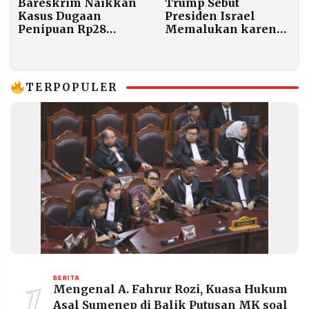
Trump Sebut
Bareskrim Naikkan
Presiden Israel
Kasus Dugaan
Memalukan karena
Penipuan Rp28
Tolak Ampuni
Miliar yang Libatkan
Netanyahu
Bupati Sidoarjo ke
Tahap Penyidikan
TERPOPULER
1
BERITA
Mengenal A. Fahrur Rozi, Kuasa Hukum
Asal Sumenep di Balik Putusan MK soal