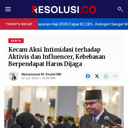
REDAKSI
TENTANG
uasan Layanan Haji 2026 Capai 83,28%, Kategori Sangat Memuaskan.
TODAY'S RECAP
RESOLUSI
IKLAN
TV
BERITA
Kecam Aksi Intimidasi terhadap
Aktivis dan Influencer, Kebebasan
RUBRIKASI
Berpendapat Harus Dijaga
EDITORIAL
AKSARA
Muhammad M. Khalid MD
FINANSIA
PERSONA
02 Jan 2026 • 19:08 WIB
DAERAH
NASIONAL
MANCA
SPORT
INFORMASI
PRIVACY
BERITA