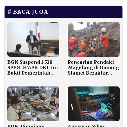
BACA JUGA
BGN Suspend 1.528
Pencarian Pendaki
SPPG, GMPK DKI: Ini
Magelang di Gunung
Bukti Pemerintah
Slamet Berakhir
Serius Jaga Kualitas
Tanpa Hasil,
MBG
Dialihkan ke
Pemantauan
BGN: Pimpinan
Ancaman Siber