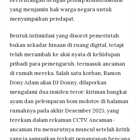
bertentangan dengan prinsip konstitusional
MEDIA
PRAMUDITA
yang menjamin hak warga negara untuk
menyampaikan pendapat.
©
Bentuk intimidasi yang disorot pemerintah
Resolusi.co
-
bukan sekadar hinaan di ruang digital, tetapi
2026
telah merambah ke aksi nyata di kehidupan
PT.
RESOLUSI
pribadi para pemengaruh, termasuk ancaman
MEDIA
PRAMUDITA
di rumah mereka. Salah satu korban, Ramon
Dony Adam alias DJ Donny, dilaporkan
mengalami dua insiden teror: kiriman bangkai
ayam dan pelemparan bom molotov di halaman
rumahnya pada akhir Desember 2025, yang
terekam dalam rekaman CCTV. Ancaman-
ancaman itu menurutnya muncul setelah kritik
yang ia sampaikan terkait penanganan bencana