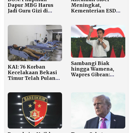
Dapur MBG Harus
Meningkat,
Jadi Guru Gizi di
Kementerian ESDM
Sekolah
Dorong Migas
Perkuat Sistem
Keamanan
Sambangi Biak
KAI: 76 Korban
hingga Wamena,
Kecelakaan Bekasi
Wapres Gibran:
Timur Telah Pulang,
Pembangunan Papua
24 Masih Dirawat,
Butuh Komitmen
Posko Dibuka hingga
Jangka Panjang
11 Mei