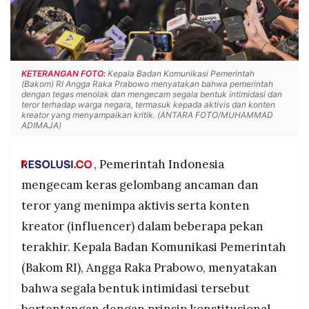
POLICY
WARGA
INFORMASI
KIRIM
IKLAN
TULISAN
PENGADUAN
TERM
KETERANGAN FOTO:
Kepala Badan Komunikasi Pemerintah
OF
(Bakom) RI Angga Raka Prabowo menyatakan bahwa pemerintah
SERVICE
dengan tegas menolak dan mengecam segala bentuk intimidasi dan
teror terhadap warga negara, termasuk kepada aktivis dan konten
kreator yang menyampaikan kritik. (ANTARA FOTO/MUHAMMAD
ADIMAJA)
IKUTI
KAMI
, Pemerintah Indonesia
mengecam keras gelombang ancaman dan
teror yang menimpa aktivis serta konten
kreator (influencer) dalam beberapa pekan
terakhir. Kepala Badan Komunikasi Pemerintah
(Bakom RI), Angga Raka Prabowo, menyatakan
bahwa segala bentuk intimidasi tersebut
©
PT.
RESOLUSI