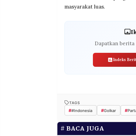
masyarakat luas.
I
Dapatkan berita 
Indeks Beri
TAGS
#
#
#
#Indonesia
Golkar
Part
BACA JUGA