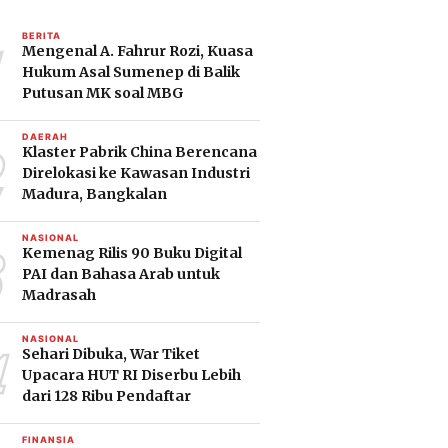
1
BERITA
Mengenal A. Fahrur Rozi, Kuasa
Hukum Asal Sumenep di Balik
Putusan MK soal MBG
2
DAERAH
Klaster Pabrik China Berencana
Direlokasi ke Kawasan Industri
Madura, Bangkalan
3
NASIONAL
Kemenag Rilis 90 Buku Digital
PAI dan Bahasa Arab untuk
Madrasah
4
NASIONAL
Sehari Dibuka, War Tiket
Upacara HUT RI Diserbu Lebih
dari 128 Ribu Pendaftar
FINANSIA