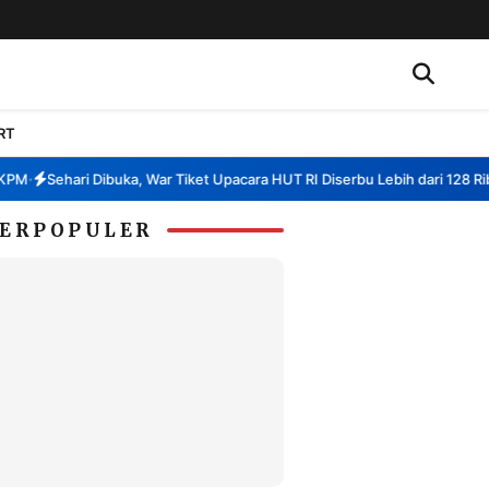
RT
Sehari Dibuka, War Tiket Upacara HUT RI Diserbu Lebih dari 128 Ribu Pe
ERPOPULER