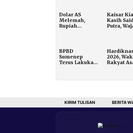
Dolar AS
Kaisar Ki
Melemah,
Kasih Sai
Rupiah
Putra, Wa
Menguat ke Rp
Muda PDI
16.670
yang Nai
Kelas di
Struktur J
BPBD
Hardikna
Sumenep
2026, Wak
Terus Lakukan
Rakyat As
Asesmen,
Maluku Si
Korban Angin
Keras: An
Puting Beliung
Pulau Jug
Dipastikan
Berhak
Terdata Semua
Sekolah L
KIRIM TULISAN
BERITA W