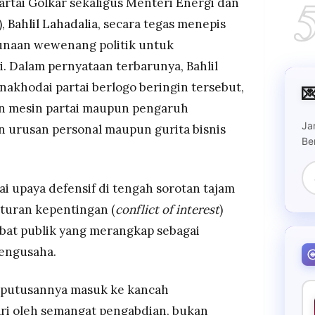
rtai Golkar sekaligus Menteri Energi dan
),
Bahlil Lahadalia
, secara tegas menepis
unaan wewenang politik untuk
. Dalam pernyataan terbarunya, Bahlil
khodai partai berlogo beringin tersebut,

n mesin partai maupun pengaruh
Ja
 urusan personal maupun gurita bisnis
Be
i upaya defensif di tengah sorotan tajam
turan kepentingan (
conflict of interest
)
bat publik yang merangkap sebagai
pengusaha.
eputusannya masuk ke kancah
ri oleh semangat pengabdian, bukan