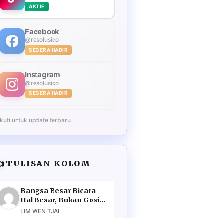
AKTIF
Facebook
@resolusico
SEGERA HADIR
Instagram
@resolusico
SEGERA HADIR
Ikuti untuk update terbaru
️
TULISAN KOLOM
Bangsa Besar Bicara
Hal Besar, Bukan Gosip
Murahan
LIM WEN TJAI