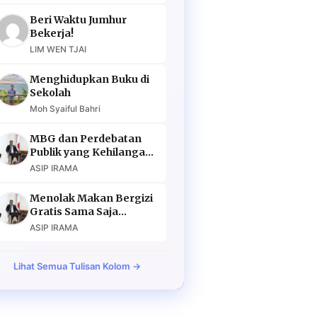
Beri Waktu Jumhur
Bekerja!
LIM WEN TJAI
Menghidupkan Buku di
Sekolah
Moh Syaiful Bahri
MBG dan Perdebatan
Publik yang Kehilangan
Argumen
ASIP IRAMA
Menolak Makan Bergizi
Gratis Sama Saja
Menolak Masa Depan
ASIP IRAMA
Lihat Semua Tulisan Kolom →