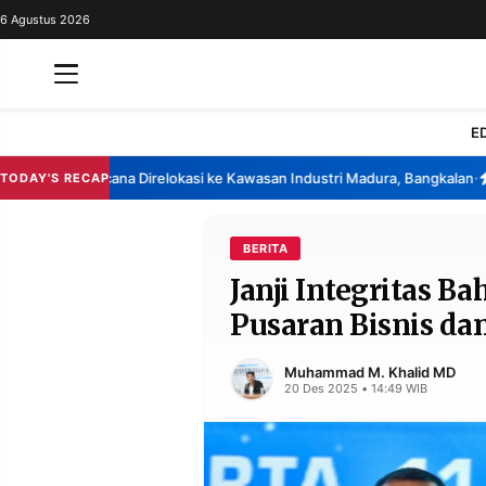
6 Agustus 2026
REDAKSI
TENTANG
RESOLUSI
IKLAN
E
TV
hina Berencana Direlokasi ke Kawasan Industri Madura, Bangkalan
Bans
TODAY'S RECAP
•
RUBRIKASI
EDITORIAL
AKSARA
BERITA
Janji Integritas Ba
FINANSIA
PERSONA
Pusaran Bisnis dan
DAERAH
NASIONAL
MANCA
SPORT
Muhammad M. Khalid MD
20 Des 2025 • 14:49 WIB
INFORMASI
PRIVACY
BERITA