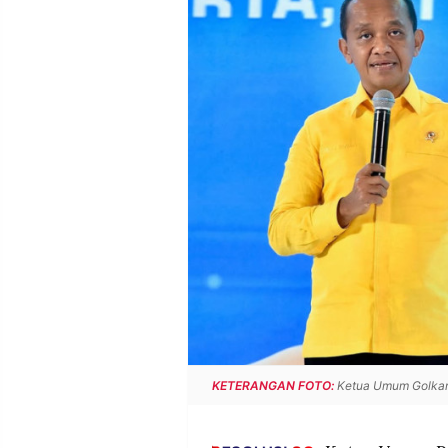
POLICY
WARGA
INFORMASI
KIRIM
IKLAN
TULISAN
PENGADUAN
TERM
OF
SERVICE
IKUTI
KAMI
KETERANGAN FOTO:
Ketua Umum Golkar B
©
PT.
RESOLUSI