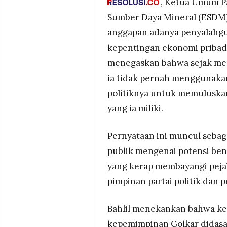
, Ketua Umum Pa
MEDIA
PRAMUDITA
Sumber Daya Mineral (ESDM
anggapan adanya penyalahg
kepentingan ekonomi pribadi
©
Resolusi.co
menegaskan bahwa sejak mena
-
2026
ia tidak pernah menggunaka
politiknya untuk memuluskan
PT.
RESOLUSI
yang ia miliki.
MEDIA
PRAMUDITA
Pernyataan ini muncul sebaga
publik mengenai potensi ben
yang kerap membayangi peja
pimpinan partai politik dan 
Bahlil menekankan bahwa k
kepemimpinan Golkar didasa