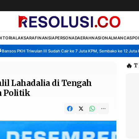
DITORIAL
AKSARA
FINANSIA
PERSONA
DAERAH
NASIONAL
MANCA
SPO
os PKH Triwulan III Sudah Cair ke 7 Juta KPM, Sembako ke 12 Juta KPM
•
🔥
T
hlil Lahadalia di Tengah
 Politik