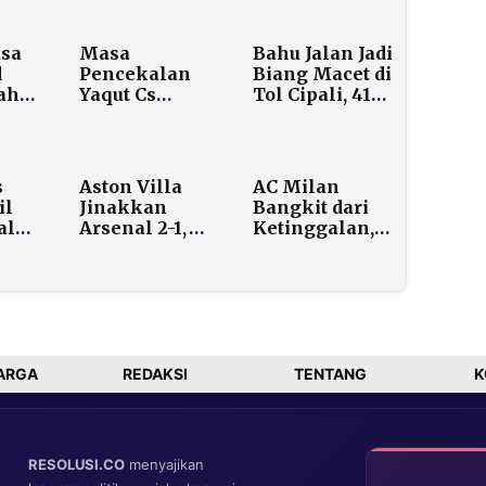
asa
Masa
Bahu Jalan Jadi
d
Pencekalan
Biang Macet di
jah
Yaqut Cs
Tol Cipali, 41
P
Hampir Usai,
Ribu
k
KPK Tegaskan
Kendaraan
Tak Ganggu
Sudah
ateng
Proses Hukum
Melintas Sejak
s
Aston Villa
AC Milan
Tengah
il
Jinakkan
Bangkit dari
Malam
al
Arsenal 2-1,
Ketinggalan,
ndir
Villa Park
Kalahkan
ak
Menggila
Torino 3-2
a
Malam Ini
ayak
ARGA
REDAKSI
TENTANG
K
RESOLUSI.CO
menyajikan