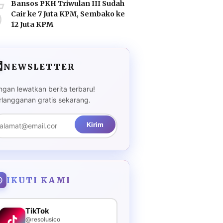
5
Bansos PKH Triwulan III Sudah
Cair ke 7 Juta KPM, Sembako ke
12 Juta KPM

NEWSLETTER
ngan lewatkan berita terbaru!
rlangganan gratis sekarang.
Kirim
IKUTI KAMI
TikTok
@resolusico