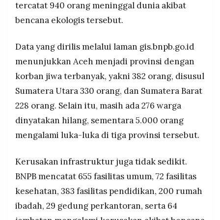
Presiden Prabowo memerintahkan percepatan
tercatat 940 orang meninggal dunia akibat
MEDIA
PRAMUDITA
pemulihan, mulai dari penyalaan listrik,
bencana ekologis tersebut.
pembukaan akses jalan dan jembatan darurat,
hingga memastikan pasokan BBM dan logistik di
Data yang dirilis melalui laman gis.bnpb.go.id
seluruh wilayah terdampak.
©
Resolusi.co
menunjukkan Aceh menjadi provinsi dengan
-
2026
korban jiwa terbanyak, yakni 382 orang, disusul
Sumatera Utara 330 orang, dan Sumatera Barat
PT.
RESOLUSI
228 orang. Selain itu, masih ada 276 warga
MEDIA
PRAMUDITA
dinyatakan hilang, sementara 5.000 orang
mengalami luka-luka di tiga provinsi tersebut.
Kerusakan infrastruktur juga tidak sedikit.
BNPB mencatat 655 fasilitas umum, 72 fasilitas
kesehatan, 383 fasilitas pendidikan, 200 rumah
ibadah, 29 gedung perkantoran, serta 64