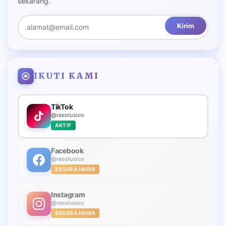
sekarang.
Kirim
IKUTI KAMI
TikTok
@resolusico
AKTIF
Facebook
@resolusico
SEGERA HADIR
Instagram
@resolusico
SEGERA HADIR