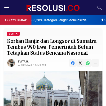
REDAKSI
TENTANG
26 Capai 83,28%, Kategori Sangat Memuaskan.
Klaster Pabrik
TODAY'S RECAP
•
RESOLUSI
IKLAN
TV
BERITA
Korban Banjir dan Longsor di Sumatra
Tembus 940 Jiwa, Pemerintah Belum
RUBRIKASI
Tetapkan Status Bencana Nasional
EDITORIAL
AKSARA
EVITA R.
FINANSIA
PERSONA
07 Des 2025 • 17:35 WIB
DAERAH
NASIONAL
MANCA
SPORT
INFORMASI
PRIVACY
BERITA