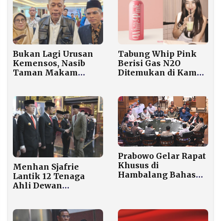
Tabung Whip Pink
Bukan Lagi Urusan
Berisi Gas N2O
Kemensos, Nasib
Ditemukan di Kamar
Taman Makam
ART Lula Lahfah
Pahlawan Kini di
Tangan Kemenhan
Prabowo Gelar Rapat
Khusus di
Menhan Sjafrie
Hambalang Bahas
Lantik 12 Tenaga
Kerja Sama
Ahli Dewan
Pendidikan dengan
Pertahanan
Universitas Inggris
Nasional, Ada Noe
Letto dan Anak