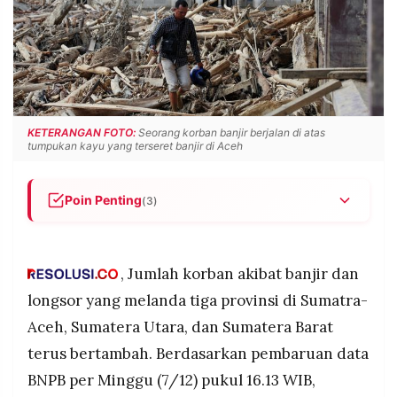
POLICY
WARGA
INFORMASI
KIRIM
IKLAN
TULISAN
PENGADUAN
TERM
OF
SERVICE
KETERANGAN FOTO:
Seorang korban banjir berjalan di atas
tumpukan kayu yang terseret banjir di Aceh
IKUTI
Poin Penting
(3)
KAMI
Korban banjir dan longsor di Aceh, Sumut, dan
Sumbar mencapai 940 orang meninggal, 276
hilang, dan 5.000 luka-luka, disertai kerusakan
, Jumlah korban akibat banjir dan
ratusan fasilitas umum, pendidikan, kesehatan,
longsor yang melanda tiga provinsi di Sumatra-
dan jembatan.
Aceh, Sumatera Utara, dan Sumatera Barat
Pemerintah pusat belum menetapkan status
terus bertambah. Berdasarkan pembaruan data
bencana nasional, meski dampak bencana
©
sangat besar dan terus meluas.
BNPB per Minggu (7/12) pukul 16.13 WIB,
PT.
RESOLUSI