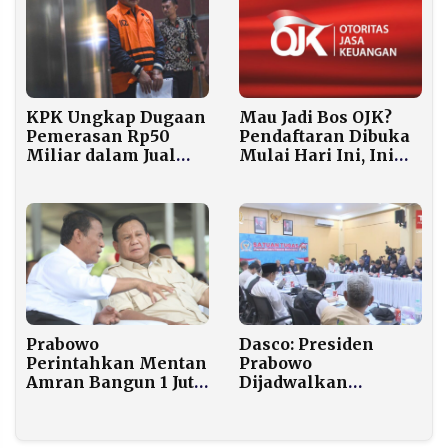
Hotman Paris
Mau Jadi Bos OJK?
KPK Ungkap Dugaan
Pendaftaran Dibuka
Pemerasan Rp50
Mulai Hari Ini, Ini
Miliar dalam Jual
Syaratnya
Beli Jabatan
Perangkat Desa Pati
Dasco: Presiden
Prabowo
Prabowo
Perintahkan Mentan
Dijadwalkan
Amran Bangun 1 Juta
Kunjungi Aceh, DPR
Hektare Lahan
Fokus Pemulihan
Pertanian di Papua
Pascabencana
Selatan