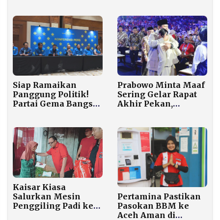
Balik 2 Januari
Tersangka Suap
Proyek Kereta
Siap Ramaikan
Prabowo Minta Maaf
Panggung Politik!
Sering Gelar Rapat
Partai Gema Bangsa
Akhir Pekan,
Deklarasi dengan 38
Tegaskan Prioritas
DPW dan 514 DPD
Bangun Jembatan di
Pelosok
Kaisar Kiasa
Salurkan Mesin
Pertamina Pastikan
Penggiling Padi ke
Pasokan BBM ke
Petani Cilacap,
Aceh Aman di