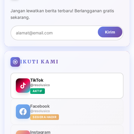
Jangan lewatkan berita terbaru! Berlangganan gratis
sekarang.
Kirim
IKUTI KAMI
TikTok
@resolusico
AKTIF
Facebook
@resolusico
SEGERA HADIR
Instagram