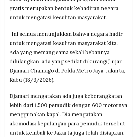
MEDIA
menggunakan kapal menuju Semarang dan
gratis merupakan bentuk kehadiran negara
PRAMUDITA
Surabaya, akomodasi kepulangan ke Jakarta
untuk mengatasi kesulitan masyarakat.
juga telah disiapkan, negara berkomitmen beri
keamanan dan kenyamanan warga rayakan Idul
Fitri di kampung
©
“Ini semua menunjukkan bahwa negara hadir
Resolusi.co
Pelepasan dilakukan langsung Kapolri Jenderal
-
untuk mengatasi kesulitan masyarakat kita.
2026
Listyo Sigit Prabowo, dihadiri Menhub Dudy
Ada yang memang sama sekali bebannya
Purwagandhi, Menkes Budi Gunadi Sadikin,
PT.
Kapolda Metro Jaya Irjen Asep Edi Suheri,
dihilangkan, ada yang sedikit dikurangi,” ujar
RESOLUSI
MEDIA
Kakorlantas Polri Irjen Agus Suryonugroho, total
PRAMUDITA
Djamari Chaniago di Polda Metro Jaya, Jakarta,
4.009 pemudik diberangkatkan menggunakan
Rabu (18/3/2026).
80 unit bus menuju Jawa Tengah dan DIY
Djamari mengatakan ada juga keberangkatan
lebih dari 1.500 pemudik dengan 600 motornya
menggunakan kapal. Dia mengatakan
akomodasi kepulangan para pemudik tersebut
untuk kembali ke Jakarta juga telah disiapkan.