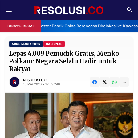
REDAKSI
TENTANG
Klaster Pabrik China Berencana Direlokasi ke Kawasan
TODAY'S RECAP
RESOLUSI
IKLAN
TV
ARUS MUDIK 2026
NASIONAL
Lepas 4.009 Pemudik Gratis, Menko
Polkam: Negara Selalu Hadir untuk
RUBRIKASI
Rakyat
EDITORIAL
AKSARA
RESOLUSI.CO
FINANSIA
PERSONA
18 Mar 2026 • 12:09 WIB
DAERAH
NASIONAL
MANCA
SPORT
INFORMASI
PRIVACY
BERITA