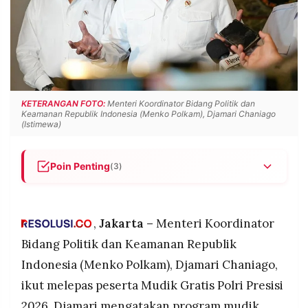
POLICY
WARGA
INFORMASI
KIRIM
IKLAN
TULISAN
PENGADUAN
TERM
OF
SERVICE
KETERANGAN FOTO:
Menteri Koordinator Bidang Politik dan
Keamanan Republik Indonesia (Menko Polkam), Djamari Chaniago
(Istimewa)
IKUTI
KAMI
Poin Penting
(3)
Menko Polkam Djamari Chaniago lepas peserta
Mudik Gratis Polri Presisi 2026 di Polda Metro
Jaya, Jakarta, Rabu (18/3/2026), sebut program
,
Jakarta –
Menteri Koordinator
ini wujud kehadiran negara atasi kesulitan
Bidang Politik dan Keamanan Republik
masyarakat dengan menghilangkan atau
Indonesia (Menko Polkam), Djamari Chaniago,
mengurangi beban
ikut melepas peserta Mudik Gratis Polri Presisi
Djamari ungkap lebih dari 1.500 pemudik dengan
©
PT.
600 motor diberangkatkan Angkatan Laut
2026. Djamari mengatakan program mudik
RESOLUSI