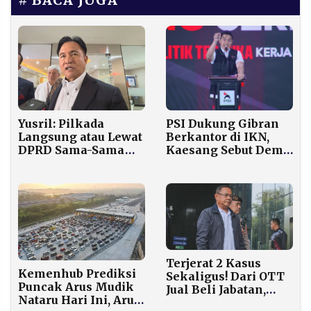
BACA JUGA
Yusril: Pilkada
PSI Dukung Gibran
Langsung atau Lewat
Berkantor di IKN,
DPRD Sama-Sama
Kaesang Sebut Demi
Punya Dasar
Efektivitas Kerja
Konstitusional Kuat
Terjerat 2 Kasus
Kemenhub Prediksi
Sekaligus! Dari OTT
Puncak Arus Mudik
Jual Beli Jabatan,
Nataru Hari Ini, Arus
Bupati Pati Kini