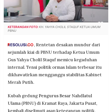
POLICY
WARGA
INFORMASI
KIRIM
IKLAN
TULISAN
PENGADUAN
TERM
KETERANGAN FOTO:
KH. YAHYA CHOLIL STAQUF KETUA UMUM
OF
PBNU
SERVICE
, Rentetan desakan mundur dari
sejumlah kiai di PBNU terhadap Ketua Umum
IKUTI
KAMI
Gus Yahya Cholil Staquf memicu kegaduhan
internal. Tensi politik ormas Islam terbesar itu
dikhawatirkan mengganggu stabilitas Kabinet
Merah Putih.
Kubah gedung
Pengurus Besar Nahdlatul
Ulam
a (PBNU) di Kramat Raya, Jakarta Pusat,
©
PT.
kembali diselimuti asap ketegangan politik.
RESOLUSI