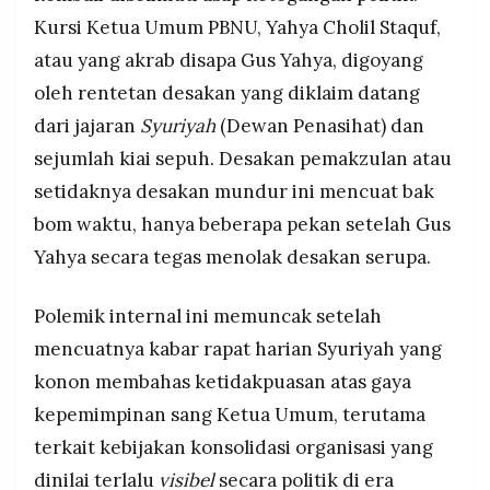
MEDIA
Kursi Ketua Umum PBNU, Yahya Cholil Staquf,
PRAMUDITA
atau yang akrab disapa Gus Yahya, digoyang
oleh rentetan desakan yang diklaim datang
©
dari jajaran
Syuriyah
(Dewan Penasihat) dan
Resolusi.co
-
sejumlah kiai sepuh. Desakan pemakzulan atau
2026
setidaknya desakan mundur ini mencuat bak
PT.
RESOLUSI
bom waktu, hanya beberapa pekan setelah Gus
MEDIA
PRAMUDITA
Yahya secara tegas menolak desakan serupa.
Polemik internal ini memuncak setelah
mencuatnya kabar rapat harian Syuriyah yang
konon membahas ketidakpuasan atas gaya
kepemimpinan sang Ketua Umum, terutama
terkait kebijakan konsolidasi organisasi yang
dinilai terlalu
visibel
secara politik di era