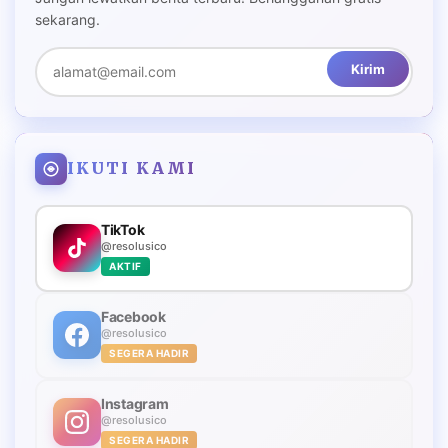
sekarang.
Kirim
IKUTI KAMI
TikTok
@resolusico
AKTIF
Facebook
@resolusico
SEGERA HADIR
Instagram
@resolusico
SEGERA HADIR