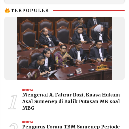
Tekankan
Pentingnya
TERPOPULER
Pemenuhan Nutrisi
1
BERITA
Mengenal A. Fahrur Rozi, Kuasa Hukum
Asal Sumenep di Balik Putusan MK soal
MBG
BERITA
Pengurus Forum TBM Sumenep Periode