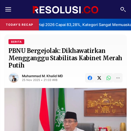
REDAKSI
TENTANG
an Haji 2026 Capai 83,28%, Kategori Sangat Memuaskan.
Kla
TODAY'S RECAP
•
RESOLUSI
IKLAN
TV
BERITA
PBNU Bergejolak: Dikhawatirkan
Mengganggu Stabilitas Kabinet Merah
RUBRIKASI
Putih
EDITORIAL
AKSARA
Muhammad M. Khalid MD
FINANSIA
PERSONA
25 Nov 2025 • 21:03 WIB
DAERAH
NASIONAL
MANCA
SPORT
INFORMASI
PRIVACY
BERITA