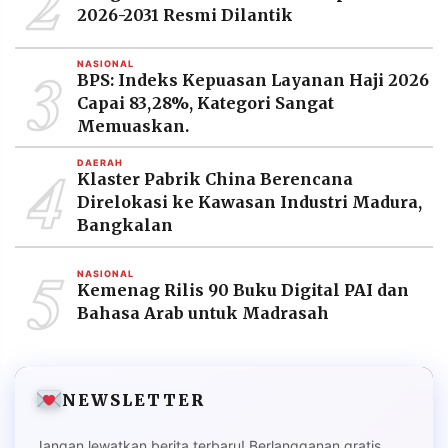
2
2026-2031 Resmi Dilantik
3
NASIONAL
BPS: Indeks Kepuasan Layanan Haji 2026
Capai 83,28%, Kategori Sangat
Memuaskan.
4
DAERAH
Klaster Pabrik China Berencana
Direlokasi ke Kawasan Industri Madura,
Bangkalan
5
NASIONAL
Kemenag Rilis 90 Buku Digital PAI dan
Bahasa Arab untuk Madrasah
NEWSLETTER
Jangan lewatkan berita terbaru! Berlangganan gratis