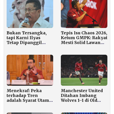
Bukan Tersangka,
Tepis Isu Chaos 2026,
tapi Karni Ilyas
Ketum GMPK: Rakyat
Tetap Dipanggil
Mesti Solid Lawan
Polisi, Ini yang
Skenario Adu Domba
Digali Penyidik
darinya
Manchester United
Menekraf: Peka
Ditahan Imbang
terhadap Tren
Wolves 1–1 di Old
adalah Syarat Utama
Trafford
Pemimpin Baru