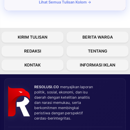
Lihat Semua Tulisan Kolom →
KIRIM TULISAN
BERITA WARGA
REDAKSI
TENTANG
KONTAK
INFORMASI IKLAN
RESOLUSI.CO
menyajikan laporan
politik, sosial, ekonomi, dan isu
daerah dengan ketelitian analitis
dan narasi memukau, serta
berkomitmen membingkai
peristiwa dengan perspektif
cerdas-berintegritas.