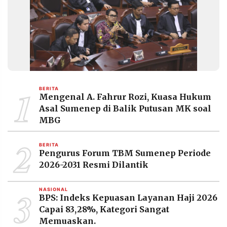
MEDIA
PRAMUDITA
©
Resolusi.co
-
2026
1
BERITA
PT.
Mengenal A. Fahrur Rozi, Kuasa Hukum
RESOLUSI
Asal Sumenep di Balik Putusan MK soal
MEDIA
PRAMUDITA
MBG
2
BERITA
Pengurus Forum TBM Sumenep Periode
2026-2031 Resmi Dilantik
3
NASIONAL
BPS: Indeks Kepuasan Layanan Haji 2026
Capai 83,28%, Kategori Sangat
Memuaskan.