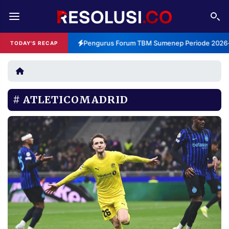
REDAKSI
TENTANG
Pengurus Forum TBM Sumenep Periode 2026-2
TODAY'S RECAP
RESOLUSI
IKLAN
TV
ATLETICOMADRID
RUBRIKASI
EDITORIAL
AKSARA
FINANSIA
PERSONA
DAERAH
NASIONAL
MANCA
SPORT
INFORMASI
PRIVACY
BERITA