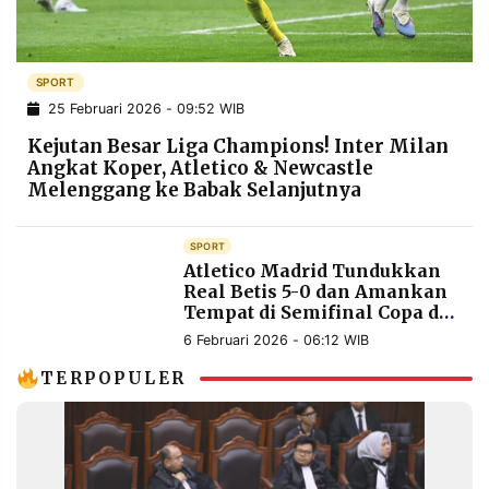
POLICY
WARGA
INFORMASI
KIRIM
IKLAN
TULISAN
SPORT
25 Februari 2026 - 09:52 WIB
PENGADUAN
TERM
OF
Kejutan Besar Liga Champions! Inter Milan
SERVICE
Angkat Koper, Atletico & Newcastle
Melenggang ke Babak Selanjutnya
IKUTI
SPORT
KAMI
Atletico Madrid Tundukkan
Real Betis 5-0 dan Amankan
Tempat di Semifinal Copa del
Rey
6 Februari 2026 - 06:12 WIB
TERPOPULER
©
PT.
RESOLUSI