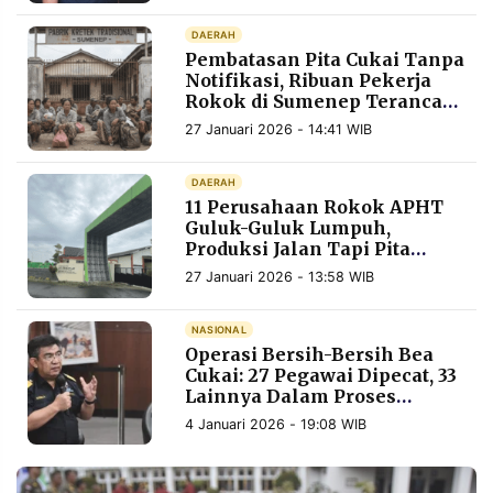
MEDIA
PRAMUDITA
DAERAH
Pembatasan Pita Cukai Tanpa
Notifikasi, Ribuan Pekerja
Rokok di Sumenep Terancam
©
Dirumahkan
Resolusi.co
27 Januari 2026 - 14:41 WIB
-
2026
DAERAH
11 Perusahaan Rokok APHT
PT.
RESOLUSI
Guluk-Guluk Lumpuh,
MEDIA
Produksi Jalan Tapi Pita
PRAMUDITA
Cukai Mandek
27 Januari 2026 - 13:58 WIB
NASIONAL
Operasi Bersih-Bersih Bea
Cukai: 27 Pegawai Dipecat, 33
Lainnya Dalam Proses
Hukuman Fraud
4 Januari 2026 - 19:08 WIB