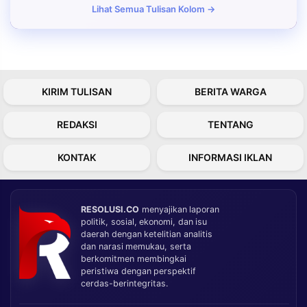
Lihat Semua Tulisan Kolom →
KIRIM TULISAN
BERITA WARGA
REDAKSI
TENTANG
KONTAK
INFORMASI IKLAN
RESOLUSI.CO
menyajikan laporan
politik, sosial, ekonomi, dan isu
daerah dengan ketelitian analitis
dan narasi memukau, serta
berkomitmen membingkai
peristiwa dengan perspektif
cerdas-berintegritas.