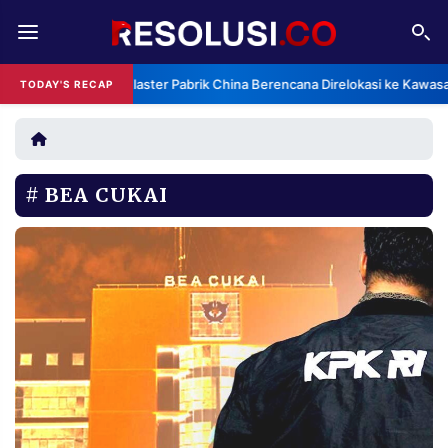
REDAKSI
TENTANG
Klaster Pabrik China Berencana Direlokasi ke Kawasa
TODAY'S RECAP
RESOLUSI
IKLAN
TV
BEA CUKAI
RUBRIKASI
EDITORIAL
AKSARA
FINANSIA
PERSONA
DAERAH
NASIONAL
MANCA
SPORT
INFORMASI
PRIVACY
BERITA