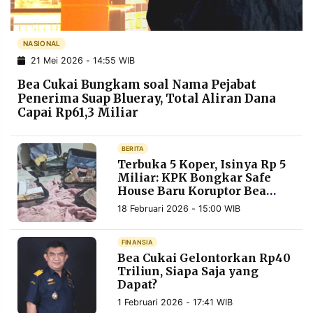
POLICY
WARGA
INFORMASI
KIRIM
NASIONAL
IKLAN
TULISAN
21 Mei 2026 - 14:55 WIB
PENGADUAN
TERM
Bea Cukai Bungkam soal Nama Pejabat
OF
SERVICE
Penerima Suap Blueray, Total Aliran Dana
Capai Rp61,3 Miliar
BERITA
IKUTI
Terbuka 5 Koper, Isinya Rp 5
KAMI
Miliar: KPK Bongkar Safe
House Baru Koruptor Bea
Cukai di Ciputat
18 Februari 2026 - 15:00 WIB
FINANSIA
Bea Cukai Gelontorkan Rp40
Triliun, Siapa Saja yang
Dapat?
©
1 Februari 2026 - 17:41 WIB
PT.
RESOLUSI