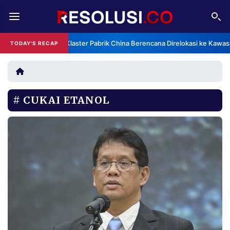
REDAKSI
TENTANG
Klaster Pabrik China Berencana Direlokasi ke Kawas
TODAY'S RECAP
RESOLUSI
IKLAN
TV
CUKAI ETANOL
RUBRIKASI
EDITORIAL
AKSARA
FINANSIA
PERSONA
DAERAH
NASIONAL
MANCA
SPORT
INFORMASI
PRIVACY
BERITA