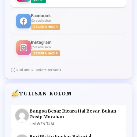
Facebook
@resolusico
SEGERA HADIR
Instagram
@resolusico
SEGERA HADIR
Ikuti untuk update terbaru
TULISAN KOLOM
Bangsa Besar Bicara Hal Besar, Bukan
Gosip Murahan
LIM WEN TJAI
Beri Waktu Jumhur Bekerja!