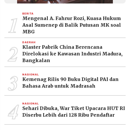
MEDIA
PRAMUDITA
1
BERITA
Mengenal A. Fahrur Rozi, Kuasa Hukum
Asal Sumenep di Balik Putusan MK soal
©
MBG
Resolusi.co
-
2
2026
DAERAH
Klaster Pabrik China Berencana
Direlokasi ke Kawasan Industri Madura,
PT.
RESOLUSI
Bangkalan
MEDIA
PRAMUDITA
3
NASIONAL
Kemenag Rilis 90 Buku Digital PAI dan
Bahasa Arab untuk Madrasah
4
NASIONAL
Sehari Dibuka, War Tiket Upacara HUT RI
Diserbu Lebih dari 128 Ribu Pendaftar