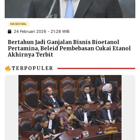
POLICY
WARGA
INFORMASI
KIRIM
IKLAN
TULISAN
NASIONAL
24 Februari 2026 - 21:28 WIB
PENGADUAN
TERM
OF
Bertahun Jadi Ganjalan Bisnis Bioetanol
SERVICE
Pertamina, Beleid Pembebasan Cukai Etanol
Akhirnya Terbit
TERPOPULER
IKUTI
KAMI
©
PT.
RESOLUSI