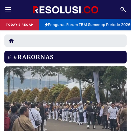
REDAKSI
TENTANG
Pengurus Forum TBM Sumenep Periode 2026-2
TODAY'S RECAP
RESOLUSI
IKLAN
TV
#RAKORNAS
RUBRIKASI
EDITORIAL
AKSARA
FINANSIA
PERSONA
DAERAH
NASIONAL
MANCA
SPORT
INFORMASI
PRIVACY
BERITA