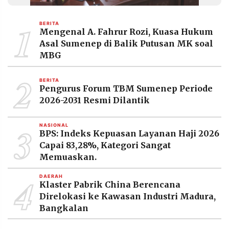
MEDIA
PRAMUDITA
1
BERITA
Mengenal A. Fahrur Rozi, Kuasa Hukum
Asal Sumenep di Balik Putusan MK soal
©
MBG
Resolusi.co
-
2
2026
BERITA
Pengurus Forum TBM Sumenep Periode
PT.
2026-2031 Resmi Dilantik
RESOLUSI
MEDIA
PRAMUDITA
3
NASIONAL
BPS: Indeks Kepuasan Layanan Haji 2026
Capai 83,28%, Kategori Sangat
Memuaskan.
4
DAERAH
Klaster Pabrik China Berencana
Direlokasi ke Kawasan Industri Madura,
Bangkalan