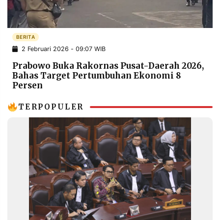
POLICY
WARGA
INFORMASI
KIRIM
IKLAN
TULISAN
BERITA
2 Februari 2026 - 09:07 WIB
PENGADUAN
TERM
OF
Prabowo Buka Rakornas Pusat-Daerah 2026,
SERVICE
Bahas Target Pertumbuhan Ekonomi 8
Persen
TERPOPULER
IKUTI
KAMI
©
PT.
RESOLUSI