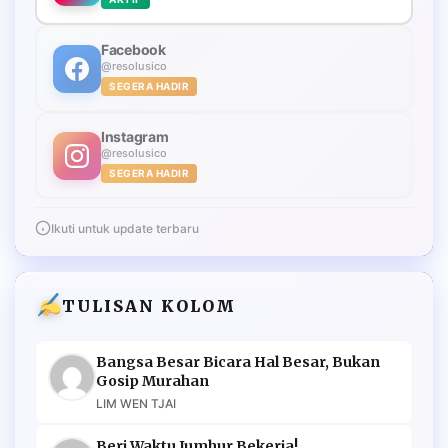
Facebook
@resolusico
SEGERA HADIR
Instagram
@resolusico
SEGERA HADIR
Ikuti untuk update terbaru
TULISAN KOLOM
Bangsa Besar Bicara Hal Besar, Bukan
Gosip Murahan
LIM WEN TJAI
Beri Waktu Jumhur Bekerja!