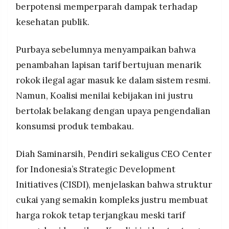
berpotensi memperparah dampak terhadap
MEDIA
ilegal, dan kebijakan fiskal yang mendukung
PRAMUDITA
kesehatan masyarakat dan pembangunan
kesehatan publik.
ekonomi jangka panjang.
Purbaya sebelumnya menyampaikan bahwa
©
Resolusi.co
penambahan lapisan tarif bertujuan menarik
-
2026
rokok ilegal agar masuk ke dalam sistem resmi.
Namun, Koalisi menilai kebijakan ini justru
PT.
RESOLUSI
MEDIA
bertolak belakang dengan upaya pengendalian
PRAMUDITA
konsumsi produk tembakau.
Diah Saminarsih, Pendiri sekaligus CEO Center
for Indonesia’s Strategic Development
Initiatives (CISDI), menjelaskan bahwa struktur
cukai yang semakin kompleks justru membuat
harga rokok tetap terjangkau meski tarif