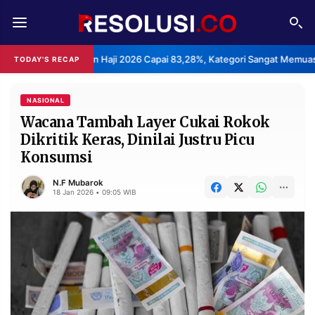
REDAKSI
TENTANG
anan Haji 2026 Capai 83,28%, Kategori Sangat Memuaskan.
K
TODAY'S RECAP
•
RESOLUSI
IKLAN
TV
NASIONAL
Wacana Tambah Layer Cukai Rokok
Dikritik Keras, Dinilai Justru Picu
RUBRIKASI
Konsumsi
EDITORIAL
AKSARA
N.F Mubarok
FINANSIA
PERSONA
18 Jan 2026 • 09:05 WIB
DAERAH
NASIONAL
MANCA
SPORT
INFORMASI
PRIVACY
BERITA