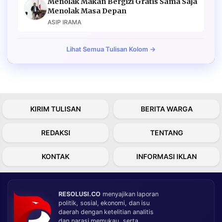
Menolak Makan Bergizi Gratis Sama Saja
Menolak Masa Depan
ASIP IRAMA
Lihat Semua Tulisan Kolom →
KIRIM TULISAN
BERITA WARGA
REDAKSI
TENTANG
KONTAK
INFORMASI IKLAN
RESOLUSI.CO
menyajikan laporan
politik, sosial, ekonomi, dan isu
daerah dengan ketelitian analitis
dan narasi memukau, serta