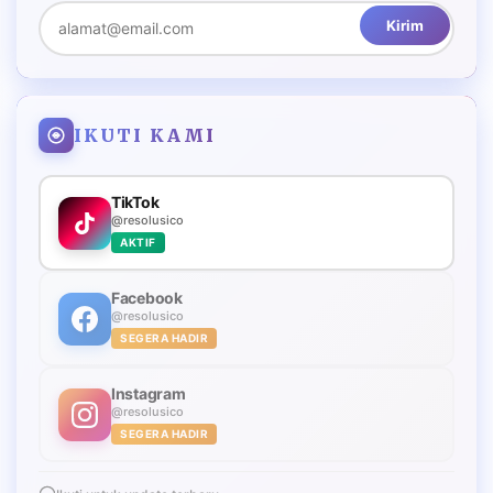
Kirim
IKUTI KAMI
TikTok
@resolusico
AKTIF
Facebook
@resolusico
SEGERA HADIR
Instagram
@resolusico
SEGERA HADIR