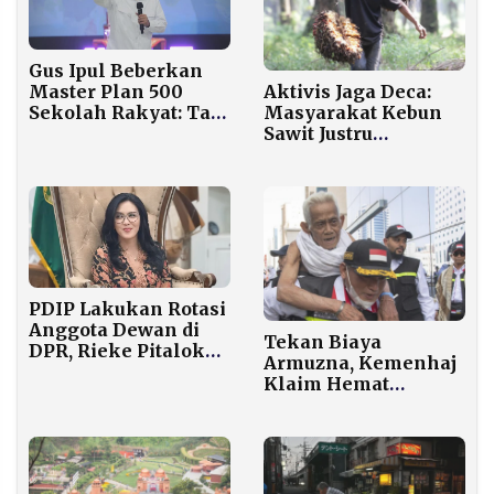
Gus Ipul Beberkan
Aktivis Jaga Deca:
Master Plan 500
Masyarakat Kebun
Sekolah Rakyat: Tak
Sawit Justru
Ada Ampun untuk
Terbeban Harga
Sogok-Menyogok!
Minyak Mahal
PDIP Lakukan Rotasi
Anggota Dewan di
Tekan Biaya
DPR, Rieke Pitaloka
Armuzna, Kemenhaj
Pindah ke Komisi III
Klaim Hemat
Anggaran Haji 2026
Rp180 Miliar