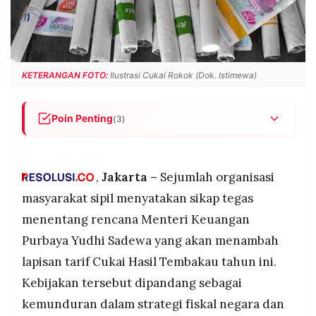
POLICY
WARGA
INFORMASI
KIRIM
IKLAN
TULISAN
PENGADUAN
TERM
KETERANGAN FOTO:
Ilustrasi Cukai Rokok (Dok. Istimewa)
OF
SERVICE
Poin Penting
(3)
Koalisi Masyarakat Sipil menolak rencana
IKUTI
penambahan lapisan tarif Cukai Hasil Tembakau
KAMI
karena dinilai memperburuk dampak kesehatan
,
Jakarta –
Sejumlah organisasi
dan tidak efektif dalam pengendalian konsumsi
masyarakat sipil menyatakan sikap tegas
tembakau.
menentang rencana Menteri Keuangan
Penambahan layer cukai dianggap membuat
Purbaya Yudhi Sadewa yang akan menambah
rokok tetap terjangkau, berisiko meningkatkan
konsumsi, dan tidak sejalan dengan target
lapisan tarif Cukai Hasil Tembakau tahun ini.
pertumbuhan ekonomi serta penerimaan negara.
Kebijakan tersebut dipandang sebagai
Koalisi mendesak penyederhanaan struktur tarif
©
kemunduran dalam strategi fiskal negara dan
PT.
cukai, penerapan sistem track and trace rokok
RESOLUSI