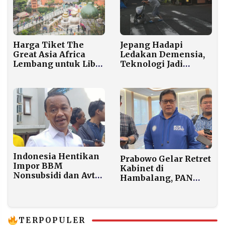
Jepang Hadapi
Harga Tiket The
Ledakan Demensia,
Great Asia Africa
Teknologi Jadi
Lembang untuk Libur
Penopang Sosial dan
Tahun Baru 2026:
Ekonomi
Rp50 Ribu Jelajahi 7
Negara
Indonesia Hentikan
Prabowo Gelar Retret
Impor BBM
Kabinet di
Nonsubsidi dan Avtur
Hambalang, PAN
Mulai 2027
Pastikan Seluruh
Kader Hadir
TERPOPULER