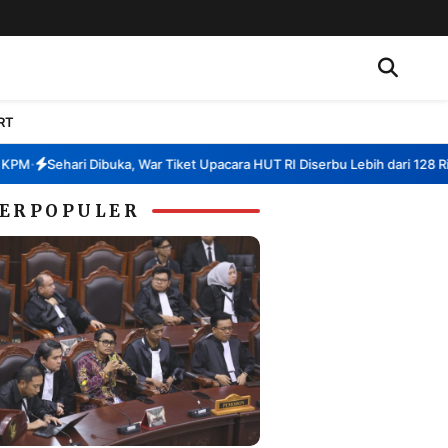
RT
Sehari Dibuka, War Tiket Upacara HUT RI Diserbu Lebih dari 128 Ribu 
•
ERPOPULER