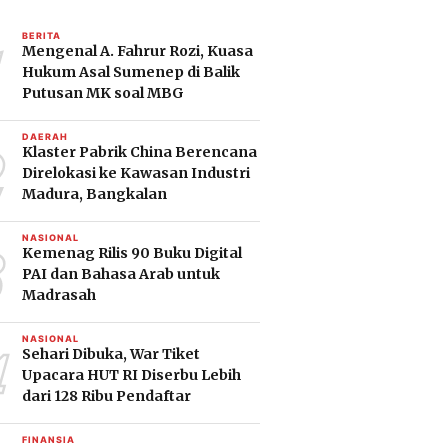
1
BERITA
Mengenal A. Fahrur Rozi, Kuasa
Hukum Asal Sumenep di Balik
Putusan MK soal MBG
2
DAERAH
Klaster Pabrik China Berencana
Direlokasi ke Kawasan Industri
Madura, Bangkalan
3
NASIONAL
Kemenag Rilis 90 Buku Digital
PAI dan Bahasa Arab untuk
Madrasah
4
NASIONAL
Sehari Dibuka, War Tiket
Upacara HUT RI Diserbu Lebih
dari 128 Ribu Pendaftar
FINANSIA