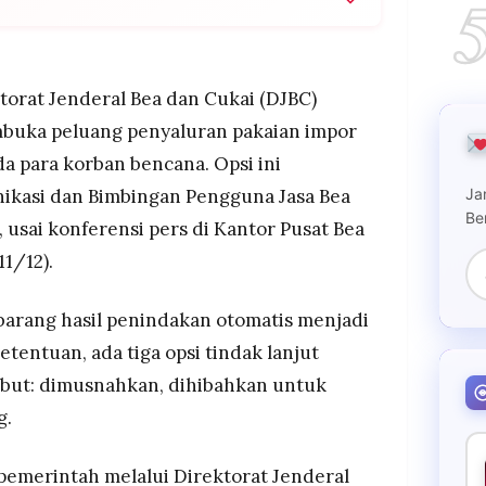
ju impor ilegal hasil sitaan dihibahkan untuk
 sitaan: dimusnahkan, dihibahkan, atau dilelang—
ktorat Jenderal Bea dan Cukai (DJBC)
uka peluang penyaluran pakaian impor
n, yakni tiga kontainer di Sunda Kelapa dan dua
da para korban bencana. Opsi ini
ng–Lampung.
Ja
ikasi dan Bimbingan Pengguna Jasa Bea
Be
 usai konferensi pers di Kantor Pusat Bea
11/12).
arang hasil penindakan otomatis menjadi
etentuan, ada tiga opsi tindak lanjut
ebut: dimusnahkan, dihibahkan untuk
g.
emerintah melalui Direktorat Jenderal