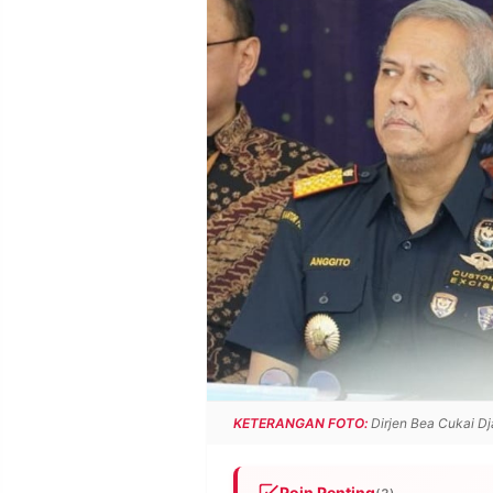
POLICY
WARGA
INFORMASI
KIRIM
IKLAN
TULISAN
PENGADUAN
TERM
OF
SERVICE
IKUTI
KAMI
KETERANGAN FOTO:
Dirjen Bea Cukai Dj
©
PT.
RESOLUSI
Poin Penting