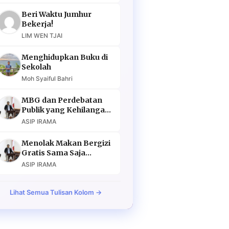
Beri Waktu Jumhur
Bekerja!
LIM WEN TJAI
Menghidupkan Buku di
Sekolah
Moh Syaiful Bahri
MBG dan Perdebatan
Publik yang Kehilangan
Argumen
ASIP IRAMA
Menolak Makan Bergizi
Gratis Sama Saja
Menolak Masa Depan
ASIP IRAMA
Lihat Semua Tulisan Kolom →