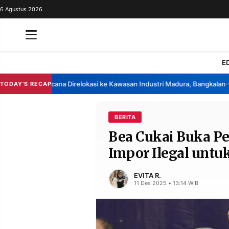
6 Agustus 2026
REDAKSI
TENTANG
RESOLUSI
IKLAN
E
TV
 China Berencana Direlokasi ke Kawasan Industri Madura, Bangkalan
Ban
TODAY'S RECAP
•
RUBRIKASI
EDITORIAL
AKSARA
BERITA
Bea Cukai Buka P
FINANSIA
PERSONA
Impor Ilegal untu
DAERAH
NASIONAL
MANCA
SPORT
EVITA R.
11 Des 2025 • 13:14 WIB
INFORMASI
PRIVACY
BERITA