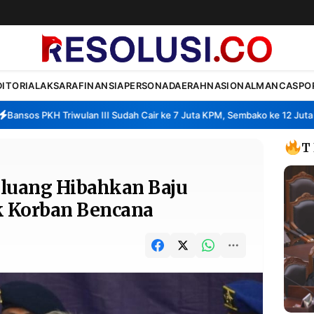
DITORIAL
AKSARA
FINANSIA
PERSONA
DAERAH
NASIONAL
MANCA
SPO
sos PKH Triwulan III Sudah Cair ke 7 Juta KPM, Sembako ke 12 Juta KPM
T
eluang Hibahkan Baju
k Korban Bencana