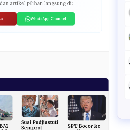
dan artikel pilihan langsung di:
ta
WhatsApp Channel
Susi Pudjiastuti
BBM
SPT Bocor ke
Semprot