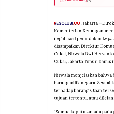
(3)
MEDIA
PRAMUDITA
Bea Cukai membuka peluang ba
korban bencana.
Tiga opsi penanganan barang
, Jakarta —Dire
©
semua diputuskan DJKN.
Resolusi.co
Kementerian Keuangan memb
-
Lima muatan ilegal digagalka
2026
ilegal hasil penindakan kepa
truk balpres di Tol Palemba
disampaikan Direktur Komun
PT.
RESOLUSI
Cukai, Nirwala Dwi Heryanto,
MEDIA
PRAMUDITA
Cukai, Jakarta Timur, Kamis (
Nirwala menjelaskan bahwa b
barang milik negara. Sesuai k
terhadap barang sitaan ters
tujuan tertentu, atau dilelan
“Semua keputusan ada pada p