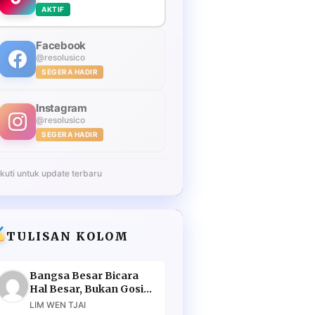
AKTIF
Facebook
@resolusico
SEGERA HADIR
Instagram
@resolusico
SEGERA HADIR
Ikuti untuk update terbaru
TULISAN KOLOM
Bangsa Besar Bicara
Hal Besar, Bukan Gosip
Murahan
LIM WEN TJAI