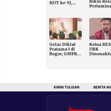
Bikin Res
HUT ke-53,
Pertamin
Megawati
Buka Data
Hadir Bersama
Cadangan
Sejumlah
Nasional
Tokoh
Masih Bis
Tahan Le
dari Sebu
Gelar Diklat
Ketua BE
Pratama I di
UBK
Bogor, GMPK
Dinonakt
Dorong
setelah A
Intelektual
Terima R
Berjiwa Patriot
Juta untuk
dan Jadi Mitra
Belokkan
Kritis
Arah Dem
Pemerintah
dari Istan
KIRIM TULISAN
BERITA W