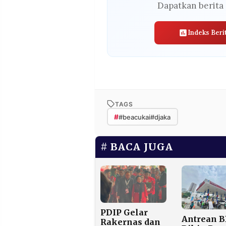
Dapatkan berita 
Indeks Beri
TAGS
#
#beacukai#djaka
BACA JUGA
PDIP Gelar
Antrean 
Rakernas dan