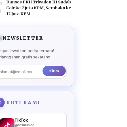
5
Bansos PKH Triwulan III Sudah
Cair ke 7 Juta KPM, Sembako ke
12 Juta KPM
NEWSLETTER
ngan lewatkan berita terbaru!
rlangganan gratis sekarang.
Kirim
IKUTI KAMI
TikTok
@resolusico