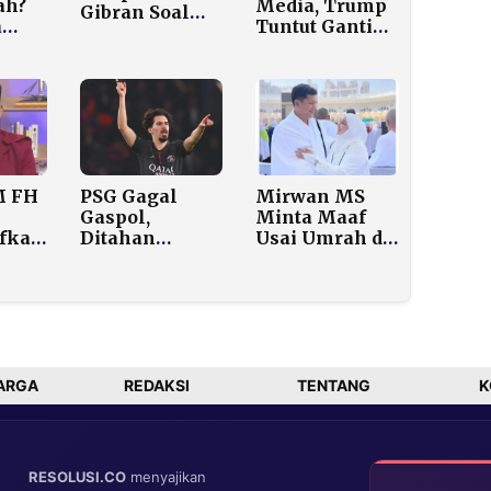
ah?
Media, Trump
Gibran Soal
a
Tuntut Ganti
Starlink di
:
Rugi Rp167,7
Aceh:
Triliun dari
Harusnya
IRS
Langsung
a
Bawa, Bukan
bih
Janji-janji!
lan
M FH
PSG Gagal
Mirwan MS
Gaspol,
Minta Maaf
ifkan
Ditahan
Usai Umrah di
kui
Imbang Bilbao
Tengah
p20
0-0 di San
Bencana Aceh
Mamés
Selatan
o
a
ARGA
REDAKSI
TENTANG
K
RESOLUSI.CO
menyajikan