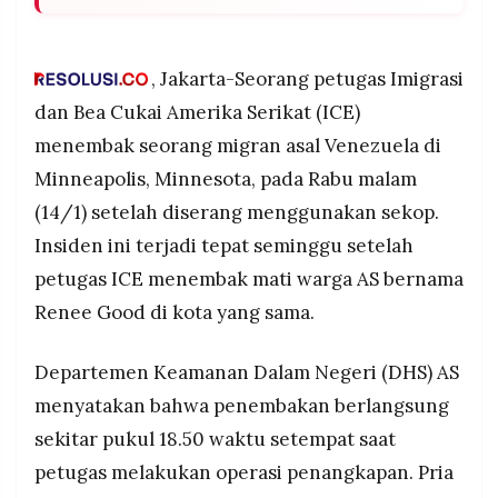
POLICY
WARGA
Agen ICE menembak migran Venezuela di kaki
setelah diserang dengan sekop oleh tiga orang
INFORMASI
KIRIM
saat operasi penangkapan di Minneapolis Rabu
IKLAN
TULISAN
, Jakarta-Seorang petugas Imigrasi
malam
dan Bea Cukai Amerika Serikat (ICE)
PENGADUAN
TERM
Insiden terjadi seminggu pasca agen ICE
OF
menembak seorang migran asal Venezuela di
SERVICE
menembak mati Renee Good (37), warga AS,
Minneapolis, Minnesota, pada Rabu malam
memicu protes besar dan pengerahan hampir
3.000 agen federal
(14/1) setelah diserang menggunakan sekop.
Gubernur Minnesota Tim Walz meminta warga
Insiden ini terjadi tepat seminggu setelah
IKUTI
KAMI
merekam aktivitas ICE untuk bukti penuntutan,
petugas ICE menembak mati warga AS bernama
sementara pejabat federal menuding pemerintah
Renee Good di kota yang sama.
lokal memicu kekerasan
Departemen Keamanan Dalam Negeri (DHS) AS
menyatakan bahwa penembakan berlangsung
sekitar pukul 18.50 waktu setempat saat
©
petugas melakukan operasi penangkapan. Pria
PT.
RESOLUSI