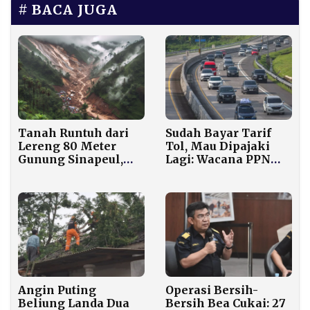
BACA JUGA
Tanah Runtuh dari
Sudah Bayar Tarif
Lereng 80 Meter
Tol, Mau Dipajaki
Gunung Sinapeul,
Lagi: Wacana PPN
Ratusan Warga
Jalan Tol Bikin
Arjasari Dievakuasi
Gaduh
Angin Puting
Operasi Bersih-
Beliung Landa Dua
Bersih Bea Cukai: 27