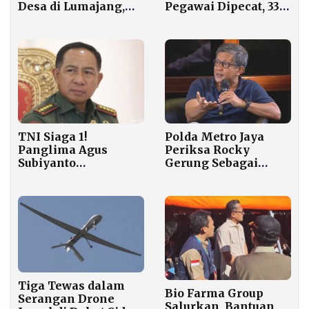
Desa di Lumajang,
Pegawai Dipecat, 33
Lima Warga Terluka
Lainnya Dalam
Proses Hukuman
Fraud
TNI Siaga 1!
Polda Metro Jaya
Panglima Agus
Periksa Rocky
Subiyanto
Gerung Sebagai
Perintahkan
Saksi Meringankan
Pengamanan Ekstra
dalam Kasus
di Objek Vital
Tuduhan Ijazah
Jokowi
Tiga Tewas dalam
Bio Farma Group
Serangan Drone
Salurkan, Bantuan