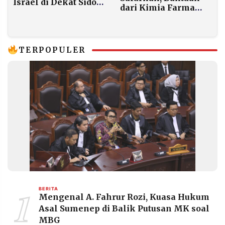
Israel di Dekat Sidon,
dari Kimia Farma
Lebanon Kian
dan Indofarma ke
Tertekan soal
Warga Terdampak
Hizbullah
Bencana
TERPOPULER
1
BERITA
Mengenal A. Fahrur Rozi, Kuasa Hukum
Asal Sumenep di Balik Putusan MK soal
MBG