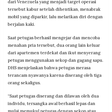
dari Venezuela yang menjadi target operasi
MEDIA
PRAMUDITA
tersebut kabur setelah dihentikan, menabrak
mobil yang diparkir, lalu melarikan diri dengan
berjalan kaki.
©
Resolusi.co
-
2026
Saat petugas berhasil mengejar dan mencoba
menahan pria tersebut, dua orang lain keluar
PT.
RESOLUSI
dari apartemen terdekat dan ikut menyerang
MEDIA
PRAMUDITA
petugas menggunakan sekop dan gagang sapu.
DHS menjelaskan bahwa petugas merasa
terancam nyawanya karena diserang oleh tiga
orang sekaligus.
“Saat petugas diserang dan dilawan oleh dua
individu, tersangka awal berhasil lepas dan
mulai memukul petugas dengan sekop atau