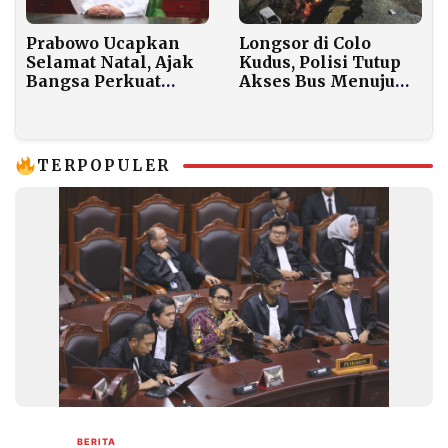
Longsor di Colo
Prabowo Ucapkan
Kudus, Polisi Tutup
Selamat Natal, Ajak
Akses Bus Menuju
Bangsa Perkuat
Makam Sunan Muria
Solidaritas dan
Gotong Royong
TERPOPULER
BERITA