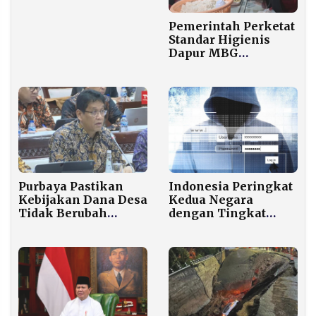
dan Dahiyeh Beirut
pada Hari Ketujuh
Pemerintah Perketat
Perang
Standar Higienis
Dapur MBG
Nasional, Wajib
Bebas Tikus dan
Kecoa
Purbaya Pastikan
Indonesia Peringkat
Kebijakan Dana Desa
Kedua Negara
Tidak Berubah
dengan Tingkat
Meski Didesak
Penipuan Tertinggi
Kades
di Dunia