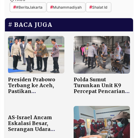
#
#
#
#BeritaJakarta
Muhammadiyah
Shalat Id
BACA JUGA
Presiden Prabowo
Polda Sumut
Terbang ke Aceh,
Turunkan Unit K9
Pastikan
Percepat Pencarian
Penanganan
Korban Banjir
Bencana Berjalan
Bandang Tapteng–
Cepat dan
Sibolga
Terkoordinasi
AS-Israel Ancam
Eskalasi Besar,
Serangan Udara
Meluas ke Tehran