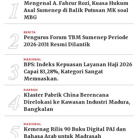
1
Mengenal A. Fahrur Rozi, Kuasa Hukum
Asal Sumenep di Balik Putusan MK soal
MBG
2
BERITA
Pengurus Forum TBM Sumenep Periode
2026-2031 Resmi Dilantik
3
NASIONAL
BPS: Indeks Kepuasan Layanan Haji 2026
Capai 83,28%, Kategori Sangat
Memuaskan.
4
DAERAH
Klaster Pabrik China Berencana
Direlokasi ke Kawasan Industri Madura,
Bangkalan
5
NASIONAL
Kemenag Rilis 90 Buku Digital PAI dan
Bahasa Arab untuk Madrasah