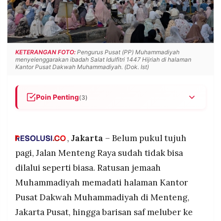
POLICY
WARGA
INFORMASI
KIRIM
IKLAN
TULISAN
PENGADUAN
TERM
KETERANGAN FOTO:
Pengurus Pusat (PP) Muhammadiyah
OF
menyelenggarakan ibadah Salat Idulfitri 1447 Hijriah di halaman
SERVICE
Kantor Pusat Dakwah Muhammadiyah. (Dok. Ist)
Poin Penting
(3)
IKUTI
Ratusan jemaah Muhammadiyah memadati
KAMI
halaman Kantor Pusat Dakwah Muhammadiyah di
Jalan Menteng Raya, Menteng, Jakarta Pusat,
,
Jakarta
– Belum pukul tujuh
untuk menunaikan salat Idul Fitri 1447 H pada
pagi, Jalan Menteng Raya sudah tidak bisa
Jumat (20/3/2026) pukul 06.40 WIB, dengan saf
dilalui seperti biasa. Ratusan jemaah
meluber hingga ke badan jalan.
Muhammadiyah memadati halaman Kantor
Kepolisian memberlakukan rekayasa lalu lintas
situasional di sekitar lokasi, mengalihkan
Pusat Dakwah Muhammadiyah di Menteng,
kendaraan dari arah Cut Mutia, Senen, dan Jalan
©
Jakarta Pusat, hingga barisan saf meluber ke
PT.
Ridwan Rais, dan akan membuka kembali arus
RESOLUSI