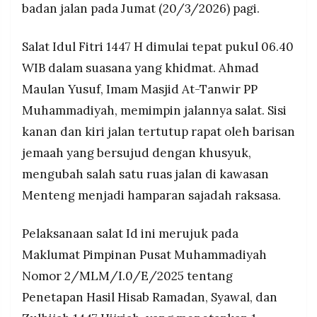
badan jalan pada Jumat (20/3/2026) pagi.
MEDIA
normal setelah jemaah membubarkan diri.
PRAMUDITA
Pelaksanaan salat Id Muhammadiyah ini sehari
Salat Idul Fitri 1447 H dimulai tepat pukul 06.40
lebih awal dari penetapan pemerintah yang
menetapkan 1 Syawal 1447 H jatuh pada Sabtu,
WIB dalam suasana yang khidmat. Ahmad
©
21 Maret 2026, berdasarkan hasil sidang isbat
Resolusi.co
Maulan Yusuf, Imam Masjid At-Tanwir PP
Kementerian Agama.
-
2026
Muhammadiyah, memimpin jalannya salat. Sisi
kanan dan kiri jalan tertutup rapat oleh barisan
PT.
RESOLUSI
MEDIA
jemaah yang bersujud dengan khusyuk,
PRAMUDITA
mengubah salah satu ruas jalan di kawasan
Menteng menjadi hamparan sajadah raksasa.
Pelaksanaan salat Id ini merujuk pada
Maklumat Pimpinan Pusat Muhammadiyah
Nomor 2/MLM/I.0/E/2025 tentang
Penetapan Hasil Hisab Ramadan, Syawal, dan