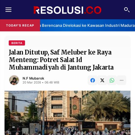
REDAKSI
TENTANG
Pabrik China Berencana Direlokasi ke Kawasan Industri Madura, Bangkala
TODAY'S RECAP
RESOLUSI
IKLAN
TV
BERITA
Jalan Ditutup, Saf Meluber ke Raya
Menteng: Potret Salat Id
RUBRIKASI
Muhammadiyah di Jantung Jakarta
EDITORIAL
AKSARA
N.F Mubarok
FINANSIA
PERSONA
20 Mar 2026 • 06:48 WIB
DAERAH
NASIONAL
MANCA
SPORT
INFORMASI
PRIVACY
BERITA