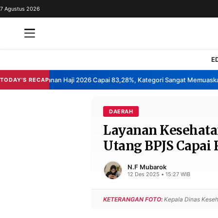
7 Agustus 2026
REDAKSI
TENTANG
RESOLUSI
IKLAN
E
TV
epuasan Layanan Haji 2026 Capai 83,28%, Kategori Sangat Memuaskan.
TODAY'S RECAP
•
RUBRIKASI
EDITORIAL
AKSARA
DAERAH
Layanan Kesehata
FINANSIA
PERSONA
Utang BPJS Capai 
DAERAH
NASIONAL
MANCA
SPORT
N.F Mubarok
12 Des 2025 • 15:27 WIB
KETERANGAN FOTO:
Kepala Dinas Keseha
INFORMASI
PRIVACY
BERITA