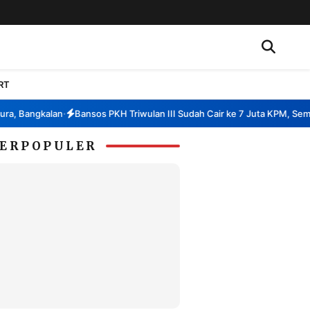
RT
 Bangkalan
Bansos PKH Triwulan III Sudah Cair ke 7 Juta KPM, Sembak
•
ERPOPULER