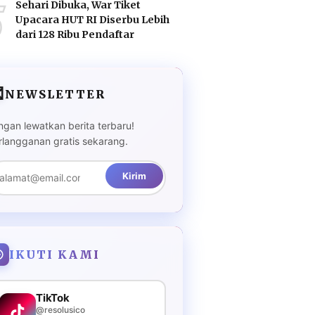
5
Sehari Dibuka, War Tiket
Upacara HUT RI Diserbu Lebih
dari 128 Ribu Pendaftar

NEWSLETTER
ngan lewatkan berita terbaru!
rlangganan gratis sekarang.
Kirim
IKUTI KAMI
TikTok
@resolusico