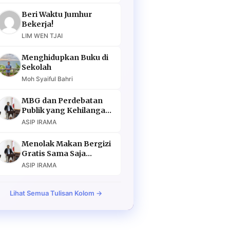
Beri Waktu Jumhur
Bekerja!
LIM WEN TJAI
Menghidupkan Buku di
Sekolah
Moh Syaiful Bahri
MBG dan Perdebatan
Publik yang Kehilangan
Argumen
ASIP IRAMA
Menolak Makan Bergizi
Gratis Sama Saja
Menolak Masa Depan
ASIP IRAMA
Lihat Semua Tulisan Kolom →