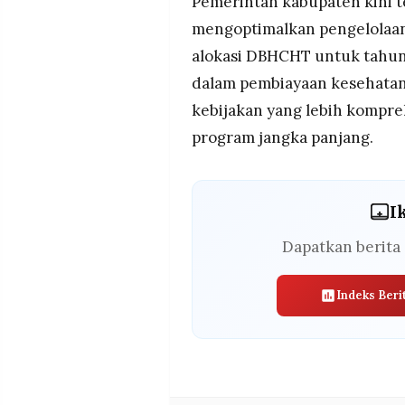
Pemerintah kabupaten kini t
mengoptimalkan pengelolaa
alokasi DBHCHT untuk tahun
dalam pembiayaan kesehatan
kebijakan yang lebih kompr
program jangka panjang.
I
Dapatkan berita 
Indeks Beri