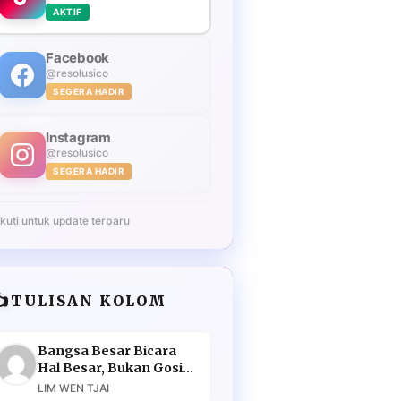
AKTIF
Facebook
@resolusico
SEGERA HADIR
Instagram
@resolusico
SEGERA HADIR
Ikuti untuk update terbaru
️
TULISAN KOLOM
Bangsa Besar Bicara
Hal Besar, Bukan Gosip
Murahan
LIM WEN TJAI