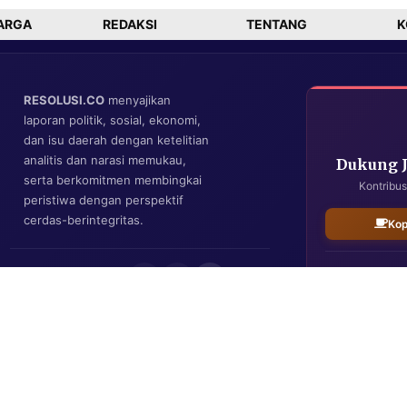
di
Zaman
Kesehatan
Pamekasan
ARGA
REDAKSI
TENTANG
K
RESOLUSI.CO
menyajikan
laporan politik, sosial, ekonomi,
dan isu daerah dengan ketelitian
analitis dan narasi memukau,
Dukung 
serta berkomitmen membingkai
Kontribus
peristiwa dengan perspektif
cerdas-berintegritas.
Kop
IKUTI KAMI
Resolusi.co
| Copyright © 2026. All Rights Reserved.