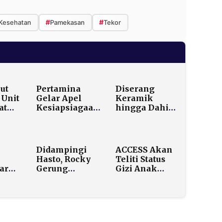
#
#
Kesehatan
Pamekasan
Tekor
ut
Pertamina
Diserang
Unit
Gelar Apel
Keramik
at
Kesiapsiagaan
hingga Dahi
di 8 Lokasi
Robek, Warga
njir
Strategis,
Bugih
Pastikan
Pamekasan
Kilang dan
Tempuh Jalur
Didampingi
ACCESS Akan
Terminal BBM
Hukum
Hasto, Rocky
Teliti Status
Aman Jelang
ar
Gerung
Gizi Anak
Nataru
Apresiasi
Penerima
Karya Risma:
MBG,
Mangrove
Didukung
Surabaya
DPRD dan
n
Melampaui
Dinas