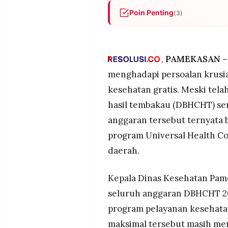
POLICY
WARGA
Poin Penting
(3)
INFORMASI
KIRIM
Dinas Kesehatan Pamekasan
IKLAN
TULISAN
Rp85,8 miliar seluruhnya un
masih menyisakan tunggakan
PENGADUAN
TERM
,
PAMEKASAN –
OF
Alokasi DBHCHT 2026 masih d
SERVICE
menghadapi persoalan krusi
sehingga kepastian pelunasa
kesehatan gratis. Meski tela
Kesenjangan antara anggara
hasil tembakau (DBHCHT) seni
operasional program kesehat
IKUTI
awal pemerintah daerah.
anggaran tersebut ternyat
KAMI
program Universal Health C
daerah.
Kepala Dinas Kesehatan Pam
seluruh anggaran DBHCHT 20
program pelayanan kesehatan
©
PT.
maksimal tersebut masih me
RESOLUSI