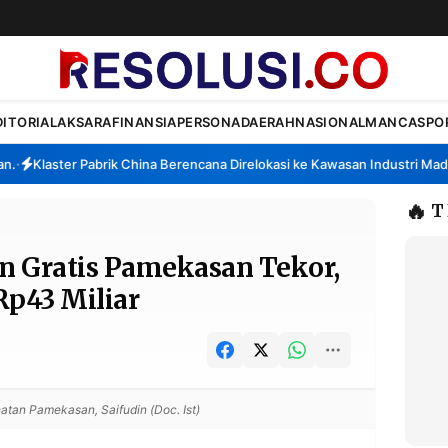
DITORIAL
AKSARA
FINANSIA
PERSONA
DAERAH
NASIONAL
MANCA
SPO
Klaster Pabrik China Berencana Direlokasi ke Kawasan Industri Madura,
🔥
T
n Gratis Pamekasan Tekor,
Rp43 Miliar
tan Pamekasan, Saifudin (Doc. Ist)