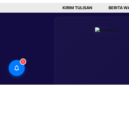
Bajra San
KIRIM TULISAN
BERITA W
!