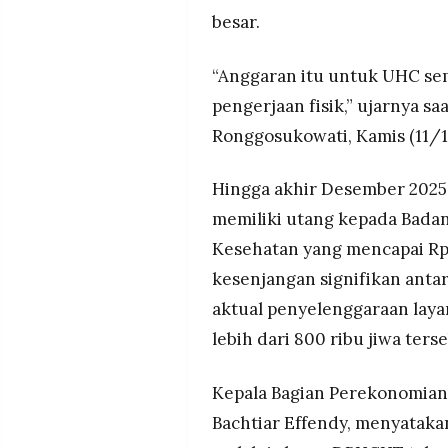
MEDIA
besar.
PRAMUDITA
“Anggaran itu untuk UHC se
pengerjaan fisik,” ujarnya s
©
Resolusi.co
-
Ronggosukowati, Kamis (11/1
2026
Hingga akhir Desember 2025
PT.
RESOLUSI
MEDIA
memiliki utang kepada Badan
PRAMUDITA
Kesehatan yang mencapai Rp
kesenjangan signifikan anta
aktual penyelenggaraan lay
lebih dari 800 ribu jiwa ters
Kepala Bagian Perekonomian
Bachtiar Effendy, menyatak