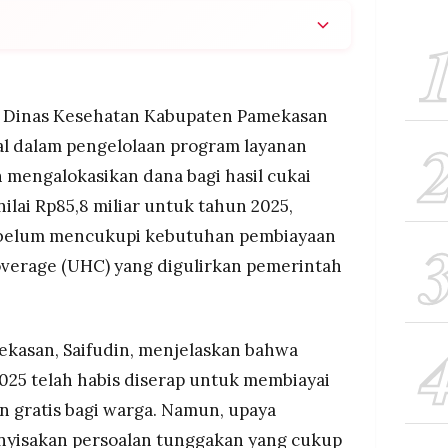
 menghabiskan dana DBHCHT 2025 sebesar
tuk program UHC (layanan kesehatan gratis), namun
 Rp43 miliar kepada BPJS Kesehatan.
Dinas Kesehatan Kabupaten Pamekasan
alam tahap pengusulan ke kementerian terkait,
al dalam pengelolaan program layanan
n tunggakan tahun depan belum dapat diprediksi.
h mengalokasikan dana bagi hasil cukai
n dan kebutuhan aktual menunjukkan bahwa biaya
lai Rp85,8 miliar untuk tahun 2025,
an gratis di Pamekasan jauh melampaui proyeksi
a belum mencukupi kebutuhan pembiayaan
overage (UHC) yang digulirkan pemerintah
ekasan, Saifudin, menjelaskan bahwa
25 telah habis diserap untuk membiayai
 gratis bagi warga. Namun, upaya
nyisakan persoalan tunggakan yang cukup