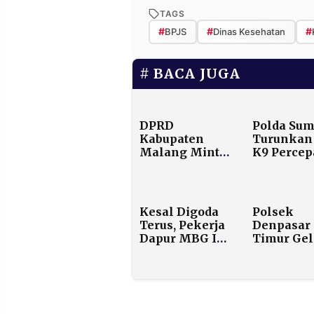
TAGS
#
#
#
BPJS
Dinas Kesehatan
BACA JUGA
DPRD
Polda Sum
Kabupaten
Turunkan 
Malang Minta
K9 Percep
Kajian
Pencarian
Lengkap Soal
Korban Ba
Wacana
Bandang
Pemindahan
Tapteng–
Kesal Digoda
Polsek
Alun-Alun ke
Sibolga
Terus, Pekerja
Denpasar
Selatan
Dapur MBG Ini
Timur Gel
Stadion
Cekik Rekan
Razia
Kanjuruhan
Kerja Sampai
Minuman
Mati
Keras di
Kawasan
Monume