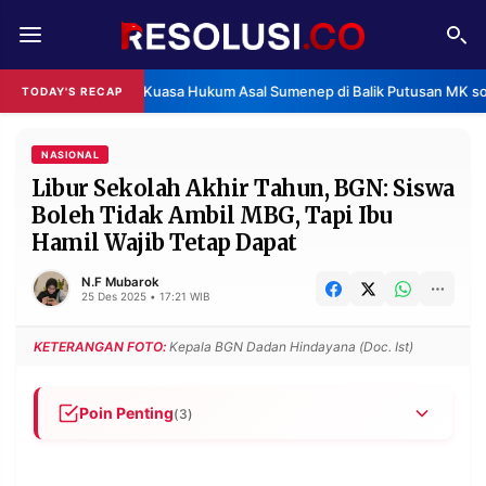
REDAKSI
TENTANG
ur Rozi, Kuasa Hukum Asal Sumenep di Balik Putusan MK soal MBG
TODAY'S RECAP
•
RESOLUSI
IKLAN
TV
NASIONAL
Libur Sekolah Akhir Tahun, BGN: Siswa
Boleh Tidak Ambil MBG, Tapi Ibu
RUBRIKASI
Hamil Wajib Tetap Dapat
EDITORIAL
AKSARA
N.F Mubarok
FINANSIA
PERSONA
25 Des 2025 • 17:21 WIB
DAERAH
NASIONAL
KETERANGAN FOTO:
Kepala BGN Dadan Hindayana (Doc. Ist)
MANCA
SPORT
Poin Penting
(3)
BGN menetapkan MBG bagi anak sekolah
INFORMASI
bersifat opsional selama libur akhir tahun,
PRIVACY
BERITA