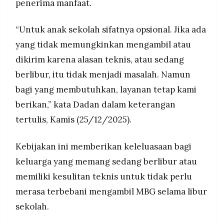
penerima manfaat.
MEDIA
PRAMUDITA
“Untuk anak sekolah sifatnya opsional. Jika ada
yang tidak memungkinkan mengambil atau
©
dikirim karena alasan teknis, atau sedang
Resolusi.co
-
2026
berlibur, itu tidak menjadi masalah. Namun
bagi yang membutuhkan, layanan tetap kami
PT.
RESOLUSI
berikan,” kata Dadan dalam keterangan
MEDIA
PRAMUDITA
tertulis, Kamis (25/12/2025).
Kebijakan ini memberikan keleluasaan bagi
keluarga yang memang sedang berlibur atau
memiliki kesulitan teknis untuk tidak perlu
merasa terbebani mengambil MBG selama libur
sekolah.