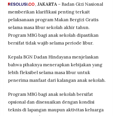
keluarga yang berlibur atau ada kendala teknis
POLICY
,
JAKARTA –
WARGA
Badan Gizi Nasional
tidak wajib mengambil namun layanan tetap
memberikan klarifikasi penting terkait
INFORMASI
KIRIM
tersedia bagi yang membutuhkan.
IKLAN
TULISAN
pelaksanaan program Makan Bergizi Gratis
MBG untuk ibu hamil, ibu menyusui, dan balita
selama masa libur sekolah akhir tahun.
PENGADUAN
TERM
(Kelompok B3) tidak boleh terputus karena
OF
berada dalam fase krusial 1.000 Hari Pertama
Program MBG bagi anak sekolah dipastikan
SERVICE
Kehidupan yang merupakan golden time
bersifat tidak wajib selama periode libur.
pembentukan kesehatan dan kecerdasan anak.
Program MBG tetap berjalan pada 26, 27, 29, 30,
Kepala BGN Dadan Hindayana menjelaskan
IKUTI
31 Desember 2025 untuk kelompok prioritas,
KAMI
bahwa pihaknya menerapkan kebijakan yang
kemudian dimulai serempak 8 Januari 2026
setelah masa persiapan dapur SPPG pada 2-7
lebih fleksibel selama masa libur untuk
Januari 2026.
penerima manfaat dari kalangan anak sekolah.
Program MBG bagi anak sekolah bersifat
opsional dan disesuaikan dengan kondisi
©
teknis di lapangan maupun aktivitas keluarga
PT.
RESOLUSI