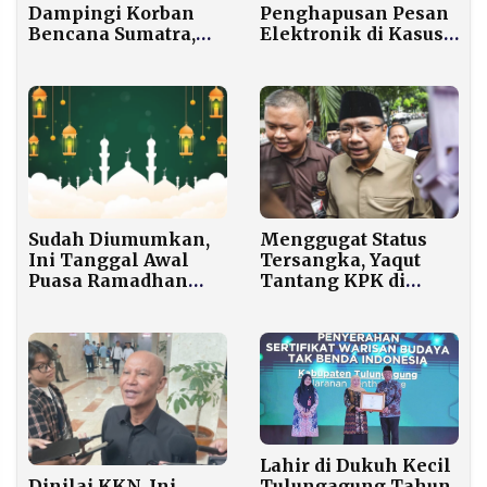
Dampingi Korban
Penghapusan Pesan
Bencana Sumatra,
Elektronik di Kasus
Total Dana Program
Suap Bupati Bekasi,
Rp18 Miliar!
Diduga Perintah dari
Pejabat Dinas
Sudah Diumumkan,
Menggugat Status
Ini Tanggal Awal
Tersangka, Yaqut
Puasa Ramadhan
Tantang KPK di
2026 Versi
Pengadilan
Muhammadiyah
Lahir di Dukuh Kecil
Dinilai KKN, Ini
Tulungagung Tahun