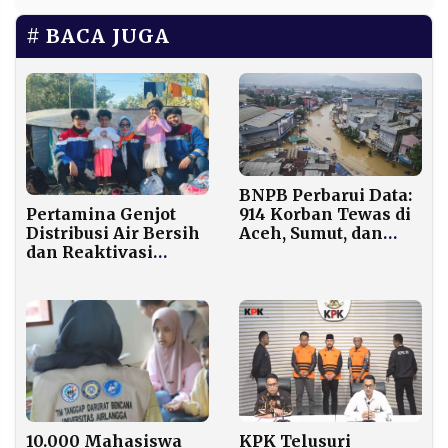
BACA JUGA
BNPB Perbarui Data:
Pertamina Genjot
914 Korban Tewas di
Distribusi Air Bersih
Aceh, Sumut, dan
dan Reaktivasi
Sumbar, 389 Warga
Puskesmas di Aceh
Masih Hilang
Tamiang
10.000 Mahasiswa
KPK Telusuri