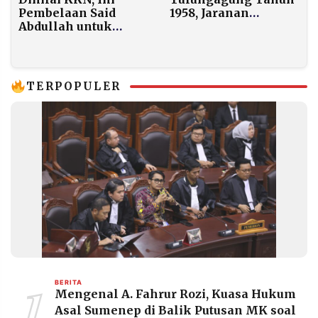
Pembelaan Said
1958, Jaranan
Abdullah untuk
Sentherewe Kini
Thomas Djiwandono
Diakui Negara
Jadi Deputi BI
TERPOPULER
1
BERITA
Mengenal A. Fahrur Rozi, Kuasa Hukum
Asal Sumenep di Balik Putusan MK soal