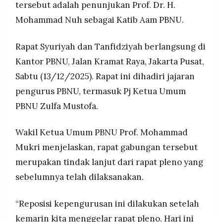
tersebut adalah penunjukan Prof. Dr. H.
MEDIA
PRAMUDITA
PBNU membentuk panitia Munas dan Harlah NU
Mohammad Nuh sebagai Katib Aam PBNU.
satu abad Masehi, dengan salah satu fokus
utama menyiapkan pelaksanaan Muktamar NU
Rapat Syuriyah dan Tanfidziyah berlangsung di
yang waktu dan tempatnya akan ditentukan
©
kemudian.
Resolusi.co
Kantor PBNU, Jalan Kramat Raya, Jakarta Pusat,
-
2026
Sabtu (13/12/2025). Rapat ini dihadiri jajaran
pengurus PBNU, termasuk Pj Ketua Umum
PT.
RESOLUSI
PBNU Zulfa Mustofa.
MEDIA
PRAMUDITA
Wakil Ketua Umum PBNU Prof. Mohammad
Mukri menjelaskan, rapat gabungan tersebut
merupakan tindak lanjut dari rapat pleno yang
sebelumnya telah dilaksanakan.
“Reposisi kepengurusan ini dilakukan setelah
kemarin kita menggelar rapat pleno. Hari ini