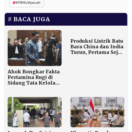
#
#PBNU#pecah
BACA JUGA
Produksi Listrik Batu
Bara China dan India
Turun, Pertama Sejak
1970-an
Ahok Bongkar Fakta
Pertamina Rugi di
Sidang Tata Kelola
Minyak, Usulkan
Sistem Voucher
Digital Ditolak
Presiden