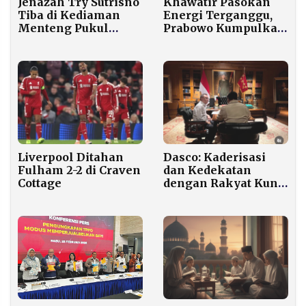
Khawatir Pasokan
Jenazah Try Sutrisno
Energi Terganggu,
Tiba di Kediaman
Prabowo Kumpulkan
Menteng Pukul
Para Menteri di
09.23, Wiranto dan
Istana Bahas Strategi
Sejumlah Tokoh
Hemat Energi
Hadir Melayat
Liverpool Ditahan
Dasco: Kaderisasi
Fulham 2-2 di Craven
dan Kedekatan
Cottage
dengan Rakyat Kunci
Gerindra Bertahan