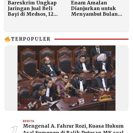
Enam Amalan
Bareskrim Ungkap
Dianjurkan untuk
Jaringan Jual Beli
Menyambut Bulan
Bayi di Medsos, 12
Ramadhan, Mulai
Tersangka
dari Qadha Puasa
Ditangkap dan 7 Bayi
Diselamatkan
TERPOPULER
1
BERITA
Mengenal A. Fahrur Rozi, Kuasa Hukum
Asal Sumenep di Balik Putusan MK soal