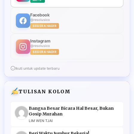
Facebook
@resolusico
SEGERA HADIR
Instagram
@resolusico
SEGERA HADIR
Ikuti untuk update terbaru
TULISAN KOLOM
Bangsa Besar Bicara Hal Besar, Bukan
Gosip Murahan
LIM WEN TJAI
Beri Waktu Jumhur Bekerja!