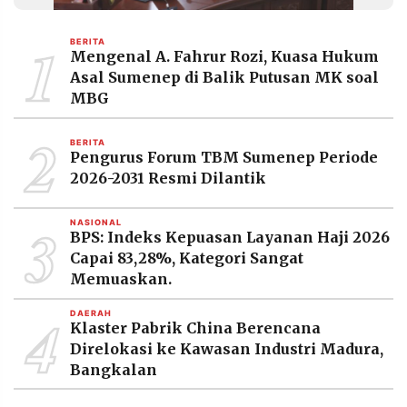
MEDIA
PRAMUDITA
1
BERITA
Mengenal A. Fahrur Rozi, Kuasa Hukum
Asal Sumenep di Balik Putusan MK soal
©
MBG
Resolusi.co
-
2
2026
BERITA
Pengurus Forum TBM Sumenep Periode
PT.
2026-2031 Resmi Dilantik
RESOLUSI
MEDIA
PRAMUDITA
3
NASIONAL
BPS: Indeks Kepuasan Layanan Haji 2026
Capai 83,28%, Kategori Sangat
Memuaskan.
4
DAERAH
Klaster Pabrik China Berencana
Direlokasi ke Kawasan Industri Madura,
Bangkalan