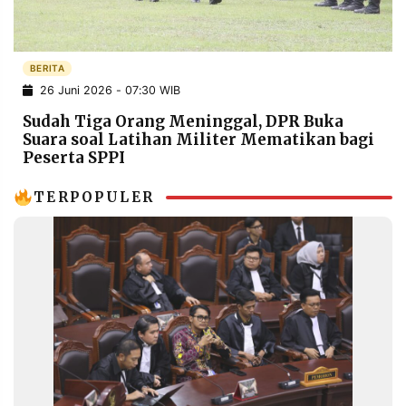
POLICY
WARGA
INFORMASI
KIRIM
IKLAN
TULISAN
BERITA
26 Juni 2026 - 07:30 WIB
PENGADUAN
TERM
OF
Sudah Tiga Orang Meninggal, DPR Buka
SERVICE
Suara soal Latihan Militer Mematikan bagi
Peserta SPPI
TERPOPULER
IKUTI
KAMI
©
PT.
RESOLUSI