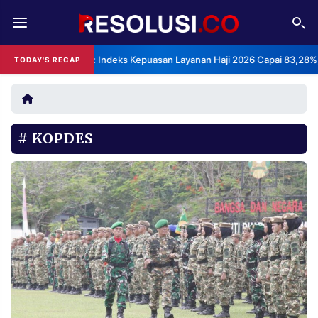
REDAKSI
TENTANG
BPS: Indeks Kepuasan Layanan Haji 2026 Capai 83,28%, Kateg
TODAY'S RECAP
•
RESOLUSI
IKLAN
TV
KOPDES
RUBRIKASI
EDITORIAL
AKSARA
FINANSIA
PERSONA
DAERAH
NASIONAL
MANCA
SPORT
INFORMASI
PRIVACY
BERITA