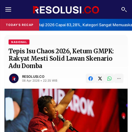
REDAKSI
TENTANG
anan Haji 2026 Capai 83,28%, Kategori Sangat Memuaskan.
Kl
TODAY'S RECAP
•
RESOLUSI
IKLAN
TV
NASIONAL
Tepis Isu Chaos 2026, Ketum GMPK:
Rakyat Mesti Solid Lawan Skenario
RUBRIKASI
Adu Domba
EDITORIAL
AKSARA
RESOLUSI.CO
FINANSIA
PERSONA
06 Apr 2026 • 22:35 WIB
DAERAH
NASIONAL
MANCA
SPORT
INFORMASI
PRIVACY
BERITA