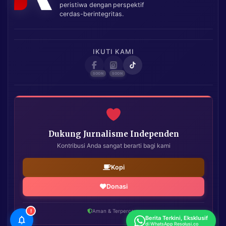
peristiwa dengan perspektif
cerdas-berintegritas.
IKUTI KAMI
Dukung Jurnalisme Independen
Kontribusi Anda sangat berarti bagi kami
Kopi
Donasi
!
Aman & Terpercaya
Berita Terkini, Eksklusif
di WhatsApp Resolusi.co