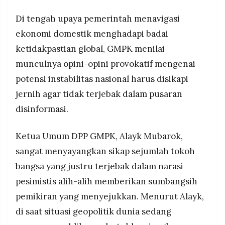
MEDIA
agenda proxy asing yang ingin merusak
PRAMUDITA
Di tengah upaya pemerintah menavigasi
kedaulatan dan kemandirian Indonesia.
ekonomi domestik menghadapi badai
ketidakpastian global, GMPK menilai
©
Resolusi.co
munculnya opini-opini provokatif mengenai
-
2026
potensi instabilitas nasional harus disikapi
jernih agar tidak terjebak dalam pusaran
PT.
RESOLUSI
MEDIA
disinformasi.
PRAMUDITA
Ketua Umum DPP GMPK, Alayk Mubarok,
sangat menyayangkan sikap sejumlah tokoh
bangsa yang justru terjebak dalam narasi
pesimistis alih-alih memberikan sumbangsih
pemikiran yang menyejukkan. Menurut Alayk,
di saat situasi geopolitik dunia sedang