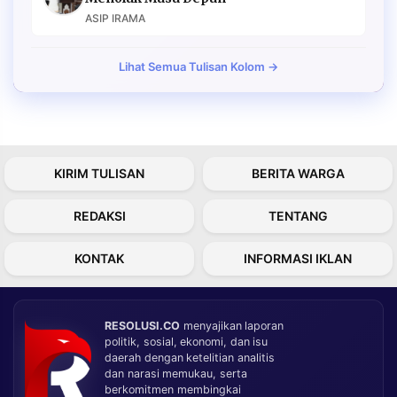
ASIP IRAMA
Lihat Semua Tulisan Kolom →
KIRIM TULISAN
BERITA WARGA
REDAKSI
TENTANG
KONTAK
INFORMASI IKLAN
RESOLUSI.CO
menyajikan laporan
politik, sosial, ekonomi, dan isu
daerah dengan ketelitian analitis
dan narasi memukau, serta
berkomitmen membingkai