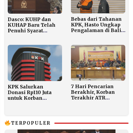
Bebas dari Tahanan
Dasco: KUHP dan
KPK, Hasto Ungkap
KUHAP Baru Telah
Pengalaman di Balik
Penuhi Syarat
Jeruji dan Terima
Pembentukan UU
Kasih ke Prabowo
7 Hari Pencarian
KPK Salurkan
Berakhir, Korban
Donasi Rp110 Juta
Terakhir ATR
untuk Korban
Ditemukan di Lereng
Bencana Sumatra
Bulusaraung
TERPOPULER