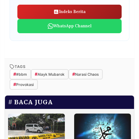
Indeks Berita
WhatsApp Channel
TAGS
#
#
#
#bbm
Alayk Mubarok
Narasi Chaos
#
Provokasi
BACA JUGA