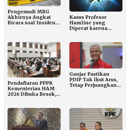
Pengemudi MBG
Kasus Profesor
Akhirnya Angkat
Hamline yang
Bicara soal Insiden
Dipecat karena
Cilincing
Tampilkan Gambar
Nabi: Konflik Budaya
yang Belum Usai
Ganjar Pastikan
PDIP Tak Ikut Arus,
Pendaftaran PPPK
Tetap Perjuangkan
Kementerian HAM
Pilkada Langsung
2026 Dibuka Besok,
Lulusan D3-S1
Berbagai Jurusan
Bisa Melamar