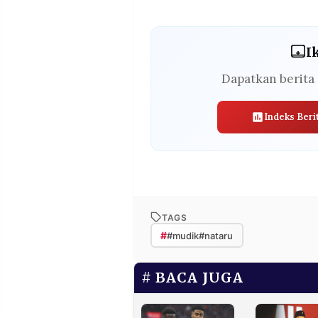
I
Dapatkan berita 
Indeks Beri
TAGS
#
#mudik#nataru
BACA JUGA