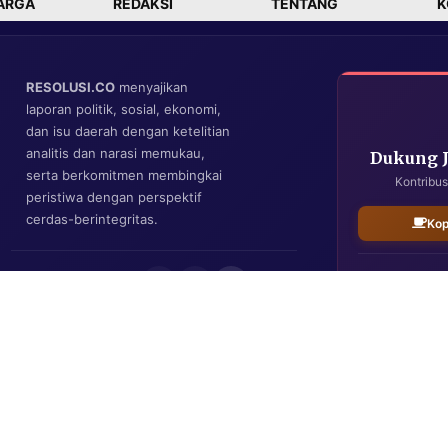
ARGA
REDAKSI
TENTANG
K
RESOLUSI.CO
menyajikan
laporan politik, sosial, ekonomi,
dan isu daerah dengan ketelitian
analitis dan narasi memukau,
Dukung 
serta berkomitmen membingkai
Kontribus
peristiwa dengan perspektif
cerdas-berintegritas.
Kop
IKUTI KAMI
Resolusi.co
| Copyright © 2026. All Rights Reserved.