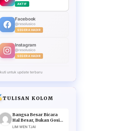
AKTIF
Facebook
@resolusico
SEGERA HADIR
Instagram
@resolusico
SEGERA HADIR
Ikuti untuk update terbaru
TULISAN KOLOM
Bangsa Besar Bicara
Hal Besar, Bukan Gosip
Murahan
LIM WEN TJAI