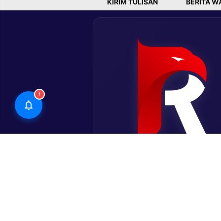
KIRIM TULISAN
BERITA W
!