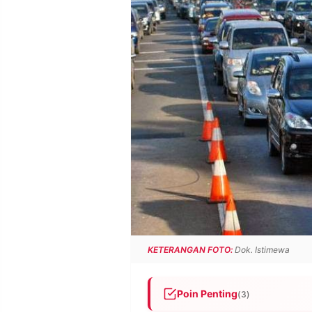
POLICY
WARGA
INFORMASI
KIRIM
IKLAN
TULISAN
PENGADUAN
TERM
OF
SERVICE
IKUTI
KAMI
KETERANGAN FOTO:
Dok. Istimewa
©
Poin Penting
(3)
PT.
RESOLUSI