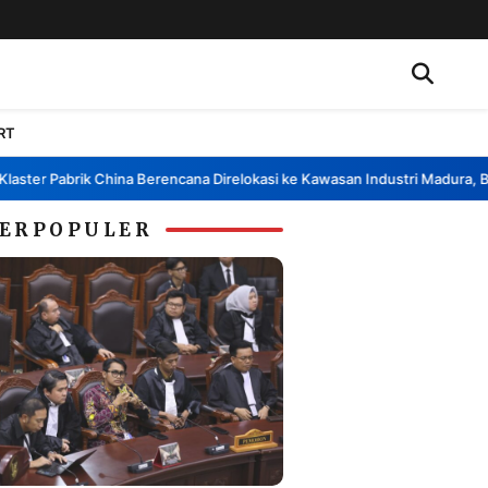
RT
er Pabrik China Berencana Direlokasi ke Kawasan Industri Madura, Bangk
ERPOPULER