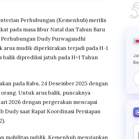
k arus mudik Nataru 2025/2026 terjadi pada 24
pergerakan, sementara puncak arus balik pada 2
ta orang.
terian Perhubungan (Kemenhub) merilis
erasi 18 Desember 2025–5 Januari 2026 untuk
kat pada masa libur Natal dan Tahun Baru
umpang dan cuaca ekstrem melalui penguatan
ri Perhubungan Dudy Purwagandhi
as moda transportasi.
arus mudik diperkirakan terjadi pada H-1
 di moda darat, kereta api, dan laut, mencakup 70
Ja
57 rute pelayaran yang mengakomodasi lebih dari 15
 balik diprediksi jatuh pada H+1 Tahun
Be
rakan pada Rabu, 24 Desember 2025 dengan
a orang. Untuk arus balik, puncaknya
nuari 2026 dengan pergerakan mencapai
ub Dudy saat Rapat Koordinasi Persiapan
2).
n mobilitas publik, Kemenhub menyiapkan