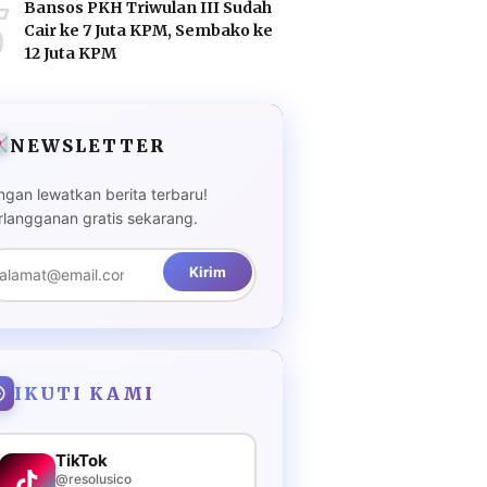
5
Bansos PKH Triwulan III Sudah
Cair ke 7 Juta KPM, Sembako ke
12 Juta KPM
NEWSLETTER
ngan lewatkan berita terbaru!
rlangganan gratis sekarang.
Kirim
IKUTI KAMI
TikTok
@resolusico