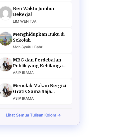
Beri Waktu Jumhur
Bekerja!
LIM WEN TJAI
Menghidupkan Buku di
Sekolah
Moh Syaiful Bahri
MBG dan Perdebatan
Publik yang Kehilangan
Argumen
ASIP IRAMA
Menolak Makan Bergizi
Gratis Sama Saja
Menolak Masa Depan
ASIP IRAMA
Lihat Semua Tulisan Kolom →