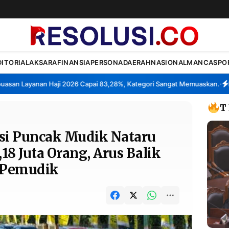
DITORIAL
AKSARA
FINANSIA
PERSONA
DAERAH
NASIONAL
MANCA
SPO
n Layanan Haji 2026 Capai 83,28%, Kategori Sangat Memuaskan.
Klast
•
T
i Puncak Mudik Nataru
,18 Juta Orang, Arus Balik
a Pemudik