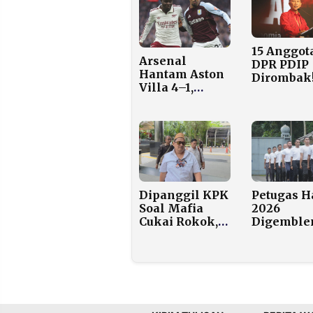
15 Anggot
Arsenal
DPR PDIP
Hantam Aston
Dirombak!
Villa 4–1,
Rieke Dia
Kokoh di
Pitaloka
Puncak
hingga Ad
Klasemen
Napitupul
Premier
League
Dipanggil KPK
Petugas H
Soal Mafia
2026
Cukai Rokok,
Digemble
“Crazy Rich
Ala Militer
Madura” Ini
Alasan
Jawab Santai:
Mengejut
Saya Tidak
Kenal