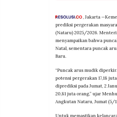
Kemenhub memprediksi punca
MEDIA
PRAMUDITA
Desember dengan 17,18 juta 
Januari 2026 dengan 20,81 ju
, Jakarta
—
Kemen
Posko Terpadu Nataru berop
prediksi pergerakan masyara
mengantisipasi lonjakan pen
©
Resolusi.co
(Nataru) 2025/2026. Mente
koordinasi serta mitigasi lint
-
2026
menyampaikan bahwa puncak 
Program Mudik Gratis digelar
bus, dua lintasan KA, serta 
Natal, sementara puncak arus
PT.
RESOLUSI
ribu penumpang.
Baru.
MEDIA
PRAMUDITA
“Puncak arus mudik diperki
potensi pergerakan 17,18 jut
diprediksi pada Jumat, 2 Ja
20,81 juta orang,” ujar Menh
Angkutan Nataru, Jumat (5/1
Untuk memastikan kelancara