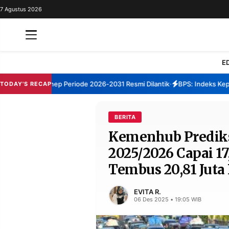
7 Agustus 2026
REDAKSI
TENTANG
RESOLUSI
IKLAN
E
TV
TBM Sumenep Periode 2026-2031 Resmi Dilantik
BPS: Indeks Kepuasa
TODAY'S RECAP
•
RUBRIKASI
EDITORIAL
AKSARA
BERITA
Kemenhub Prediks
FINANSIA
PERSONA
2025/2026 Capai 17
DAERAH
NASIONAL
Tembus 20,81 Jut
MANCA
SPORT
EVITA R.
06 Des 2025 • 19:05 WIB
INFORMASI
PRIVACY
BERITA