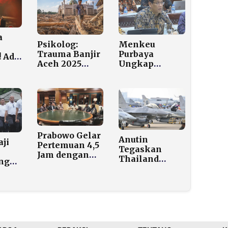
a
Psikolog:
Menkeu
Trauma Banjir
Purbaya
 Ada
Aceh 2025
Ungkap
h
Lebih Berat
Alasan Genjot
dari Tsunami
Uang Primer
ian
2004, Ini
u
Penyebabnya
Prabowo Gelar
Anutin
aji
Pertemuan 4,5
Tegaskan
Jam dengan
Thailand
ng
Lima
Terus Perangi
, Ini
Pengusaha
Kamboja
Papan Atas di
hingga
kannya!
Hambalang
Ancaman
Benar-Benar
Berakhir