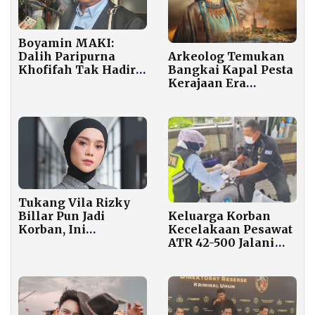
Boyamin MAKI:
Dalih Paripurna
Arkeolog Temukan
Khofifah Tak Hadiri
Bangkai Kapal Pesta
Sidang Terlalu
Kerajaan Era
Dicari-cari
Cleopatra di
Alexandria
Tukang Vila Rizky
Billar Pun Jadi
Keluarga Korban
Korban, Ini
Kecelakaan Pesawat
Peringatan Keras
ATR 42-500 Jalani
Sang Suami soal
Tes DNA di Posko
Penipuan Atas Nama
Ante Mortem
Lesti Kejora