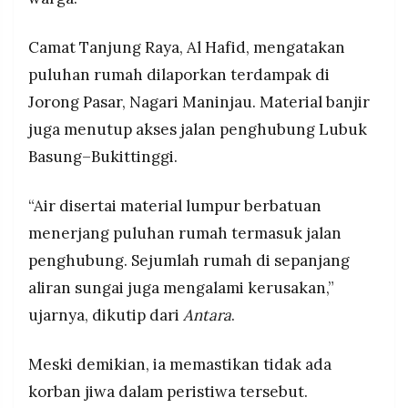
normalisasi sungai.
MEDIA
PRAMUDITA
Camat Tanjung Raya, Al Hafid, mengatakan
puluhan rumah dilaporkan terdampak di
©
Jorong Pasar, Nagari Maninjau. Material banjir
Resolusi.co
-
juga menutup akses jalan penghubung Lubuk
2026
Basung–Bukittinggi.
PT.
RESOLUSI
MEDIA
“Air disertai material lumpur berbatuan
PRAMUDITA
menerjang puluhan rumah termasuk jalan
penghubung. Sejumlah rumah di sepanjang
aliran sungai juga mengalami kerusakan,”
ujarnya, dikutip dari
Antara
.
Meski demikian, ia memastikan tidak ada
korban jiwa dalam peristiwa tersebut.