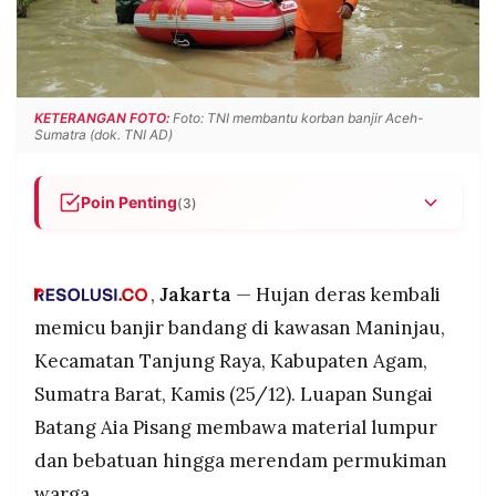
POLICY
WARGA
INFORMASI
KIRIM
IKLAN
TULISAN
PENGADUAN
TERM
KETERANGAN FOTO:
Foto: TNI membantu korban banjir Aceh-
OF
Sumatra (dok. TNI AD)
SERVICE
Poin Penting
(3)
Banjir bandang kembali melanda Maninjau, Agam,
IKUTI
KAMI
Sumbar, Kamis (25/12), akibat luapan Sungai
Batang Aia Pisang setelah hujan deras.
,
Jakarta
— Hujan deras kembali
Puluhan rumah terdampak dan akses jalan Lubuk
memicu banjir bandang di kawasan Maninjau,
Basung–Bukittinggi tertutup material lumpur serta
Kecamatan Tanjung Raya, Kabupaten Agam,
bebatuan; data kerusakan masih dalam
Sumatra Barat, Kamis (25/12). Luapan Sungai
pendataan pemerintah.
Batang Aia Pisang membawa material lumpur
Tidak ada korban jiwa, namun warga diminta
waspada karena curah hujan masih tinggi;
dan bebatuan hingga merendam permukiman
©
pemerintah telah menurunkan alat berat untuk
PT.
warga.
RESOLUSI