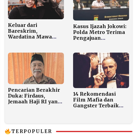
Keluar dari
Kasus Ijazah Jokowi:
Bareskrim,
Polda Metro Terima
Wardatina Mawa
Pengajuan
Langsung Bilang:
Restorative Justice
Saya Tidak Mau
dari Eggie Sudjana
Lelaki Pengkhianat
dan Damai Hari Lubis
Pencarian Berakhir
14 Rekomendasi
Duka: Firdaus,
Film Mafia dan
Jemaah Haji RI yang
Gangster Terbaik
Hilang di Makkah,
Sepanjang Masa
Ternyata Sudah
Wafat
TERPOPULER