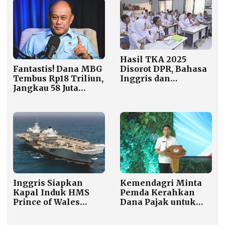
Hasil TKA 2025
Disorot DPR, Bahasa
Fantastis! Dana MBG
Inggris dan
Tembus Rp18 Triliun,
Matematika Masih
Jangkau 58 Juta
Lemah
Penerima!
Inggris Siapkan
Kemendagri Minta
Kapal Induk HMS
Pemda Kerahkan
Prince of Wales
Dana Pajak untuk
untuk Timur Tengah
Program MBG dan
Usai Disindir Trump
Koperasi Merah