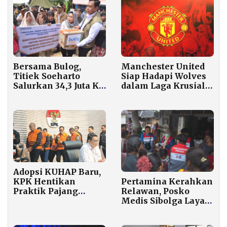
Bersama Bulog,
Manchester United
Titiek Soeharto
Siap Hadapi Wolves
Salurkan 34,3 Juta Kg
dalam Laga Krusial
Beras untuk Korban
Liga Inggris
Bencana di Tiga
Provinsi
Adopsi KUHAP Baru,
KPK Hentikan
Pertamina Kerahkan
Praktik Pajang
Relawan, Posko
Tersangka Korupsi
Medis Sibolga Layani
di Konferensi Pers
Puluhan Warga
Setiap Hari