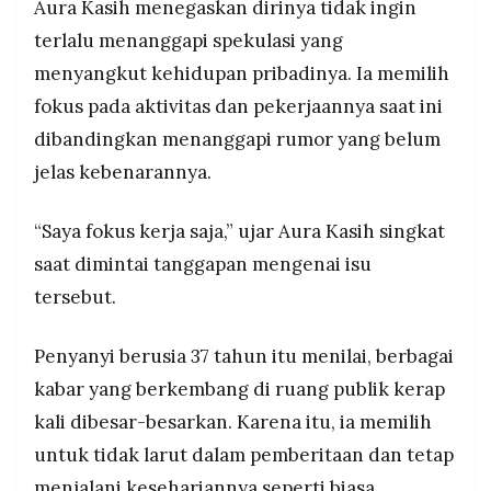
Aura Kasih menegaskan dirinya tidak ingin
MEDIA
PRAMUDITA
terlalu menanggapi spekulasi yang
menyangkut kehidupan pribadinya. Ia memilih
fokus pada aktivitas dan pekerjaannya saat ini
©
Resolusi.co
dibandingkan menanggapi rumor yang belum
-
2026
jelas kebenarannya.
PT.
RESOLUSI
“Saya fokus kerja saja,” ujar Aura Kasih singkat
MEDIA
PRAMUDITA
saat dimintai tanggapan mengenai isu
tersebut.
Penyanyi berusia 37 tahun itu menilai, berbagai
kabar yang berkembang di ruang publik kerap
kali dibesar-besarkan. Karena itu, ia memilih
untuk tidak larut dalam pemberitaan dan tetap
menjalani kesehariannya seperti biasa.