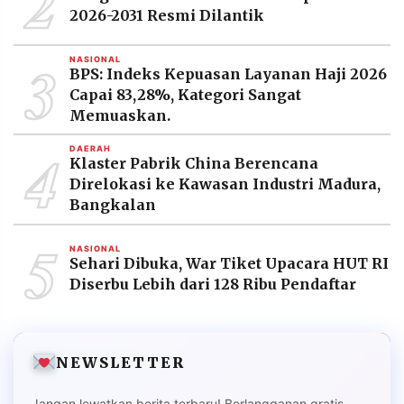
2
2026-2031 Resmi Dilantik
3
NASIONAL
BPS: Indeks Kepuasan Layanan Haji 2026
Capai 83,28%, Kategori Sangat
Memuaskan.
4
DAERAH
Klaster Pabrik China Berencana
Direlokasi ke Kawasan Industri Madura,
Bangkalan
5
NASIONAL
Sehari Dibuka, War Tiket Upacara HUT RI
Diserbu Lebih dari 128 Ribu Pendaftar
NEWSLETTER
Jangan lewatkan berita terbaru! Berlangganan gratis