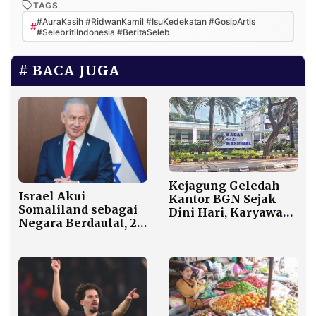
TAGS
#AuraKasih #RidwanKamil #IsuKedekatan #GosipArtis
#
#SelebritiIndonesia #BeritaSeleb
BACA JUGA
Kejagung Geledah
Israel Akui
Kantor BGN Sejak
Somaliland sebagai
Dini Hari, Karyawan
Negara Berdaulat, 21
Tak Bisa Masuk
Negara Arab-Afrika
Sehari Setelah Pucuk
Bereaksi Keras
Pimpinan Dicopot