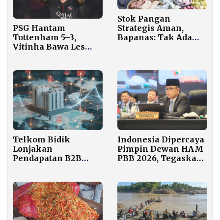
Stok Pangan
PSG Hantam
Strategis Aman,
Tottenham 5–3,
Bapanas: Tak Ada
Vitinha Bawa Les
Rencana Impor
Parisiens Terbang
Jelang 2026
Tinggi
Telkom Bidik
Indonesia Dipercaya
Lonjakan
Pimpin Dewan HAM
Pendapatan B2B
PBB 2026, Tegaskan
Lewat Ekosistem
Peran Global Jakarta
Digital dan Solusi AI
Terintegrasi