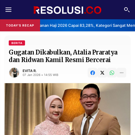
REDAKSI
TENTANG
uasan Layanan Haji 2026 Capai 83,28%, Kategori Sangat Memuaskan.
TODAY'S RECAP
RESOLUSI
IKLAN
TV
BERITA
Gugatan Dikabulkan, Atalia Praratya
dan Ridwan Kamil Resmi Bercerai
RUBRIKASI
EDITORIAL
AKSARA
EVITA R.
07 Jan 2026 • 14:55 WIB
FINANSIA
PERSONA
DAERAH
NASIONAL
MANCA
SPORT
INFORMASI
PRIVACY
BERITA