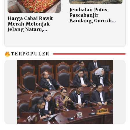
Jembatan Putus
Pascabanjir
Harga Cabai Rawit
Bandang, Guru di
Merah Melonjak
Aceh Seberangi
Jelang Nataru,
Sungai Pakai Rakit
Tembus Rp150 Ribu
Tali Demi Mengajar
per Kg
TERPOPULER