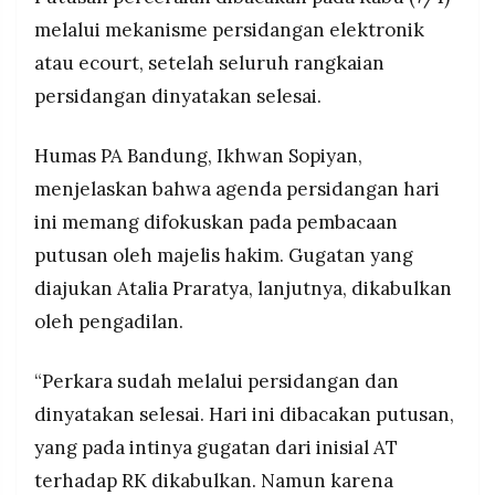
MEDIA
melalui mekanisme persidangan elektronik
PRAMUDITA
atau ecourt, setelah seluruh rangkaian
persidangan dinyatakan selesai.
©
Resolusi.co
-
Humas PA Bandung, Ikhwan Sopiyan,
2026
menjelaskan bahwa agenda persidangan hari
PT.
ini memang difokuskan pada pembacaan
RESOLUSI
MEDIA
PRAMUDITA
putusan oleh majelis hakim. Gugatan yang
diajukan Atalia Praratya, lanjutnya, dikabulkan
oleh pengadilan.
“Perkara sudah melalui persidangan dan
dinyatakan selesai. Hari ini dibacakan putusan,
yang pada intinya gugatan dari inisial AT
terhadap RK dikabulkan. Namun karena