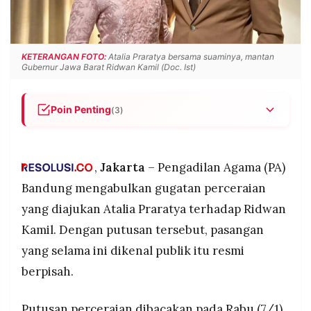
POLICY
WARGA
INFORMASI
KIRIM
IKLAN
TULISAN
KETERANGAN FOTO:
Atalia Praratya bersama suaminya, mantan
Gubernur Jawa Barat Ridwan Kamil (Doc. Ist)
PENGADUAN
TERM
OF
SERVICE
Poin Penting
(3)
Pengadilan Agama Bandung mengabulkan
gugatan cerai Atalia Praratya terhadap Ridwan
IKUTI
KAMI
Kamil melalui sidang elektronik.
,
Jakarta
– Pengadilan Agama (PA)
Hak asuh anak disepakati berada di tangan Atalia
Bandung mengabulkan gugatan perceraian
Praratya.
yang diajukan Atalia Praratya terhadap Ridwan
Kedua pihak masih memiliki waktu 14 hari untuk
Kamil. Dengan putusan tersebut, pasangan
mengajukan banding.
yang selama ini dikenal publik itu resmi
berpisah.
©
PT.
Putusan perceraian dibacakan pada Rabu (7/1)
RESOLUSI