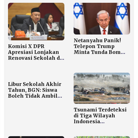
Netanyahu Panik!
Telepon Trump
Komisi X DPR
Minta Tunda Bom
Apresiasi Lonjakan
Iran, Akui Sistem
Renovasi Sekolah di
Pertahanan Rudal
Era Prabowo, Tapi
Israel Masih Lemah
Ketimpangan
Pendidikan Daerah
3T Masih Jadi
Libur Sekolah Akhir
Catatan Serius
Tahun, BGN: Siswa
Boleh Tidak Ambil
MBG, Tapi Ibu Hamil
Wajib Tetap Dapat
Tsunami Terdeteksi
di Tiga Wilayah
Indonesia
Pascagempa M 7,7
Mindanao,