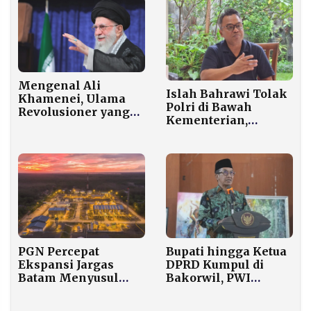
Ketinggian Capai
0,19 Meter
Mengenal Ali
Islah Bahrawi Tolak
Khamenei, Ulama
Polri di Bawah
Revolusioner yang
Kementerian,
Pimpin Iran Sejak
Khawatir Rentan
1989
Intervensi Politik
PGN Percepat
Bupati hingga Ketua
Ekspansi Jargas
DPRD Kumpul di
Batam Menyusul
Bakorwil, PWI
Arahan Bisnis dari
Pamekasan Bahas
Danantara
Empat Pilar