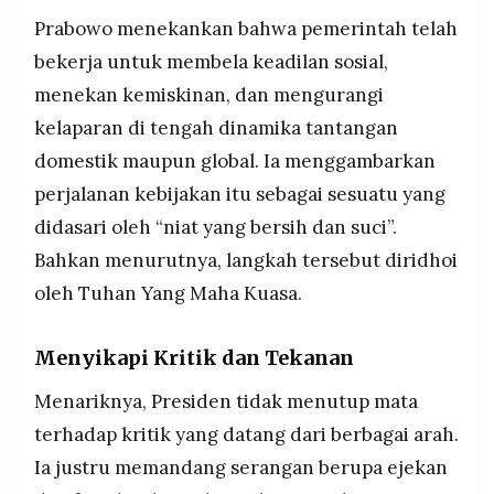
MEDIA
Prabowo menekankan bahwa pemerintah telah
PRAMUDITA
bekerja untuk membela keadilan sosial,
menekan kemiskinan, dan mengurangi
©
kelaparan di tengah dinamika tantangan
Resolusi.co
-
domestik maupun global. Ia menggambarkan
2026
perjalanan kebijakan itu sebagai sesuatu yang
PT.
RESOLUSI
didasari oleh “niat yang bersih dan suci”.
MEDIA
PRAMUDITA
Bahkan menurutnya, langkah tersebut diridhoi
oleh Tuhan Yang Maha Kuasa.
Menyikapi Kritik dan Tekanan
Menariknya, Presiden tidak menutup mata
terhadap kritik yang datang dari berbagai arah.
Ia justru memandang serangan berupa ejekan