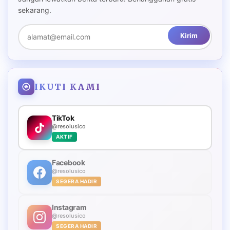
sekarang.
Kirim
IKUTI KAMI
TikTok
@resolusico
AKTIF
Facebook
@resolusico
SEGERA HADIR
Instagram
@resolusico
SEGERA HADIR