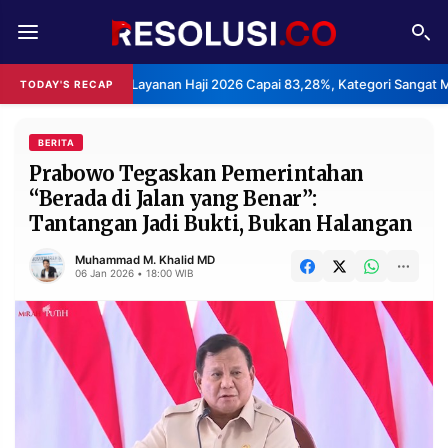
REDAKSI
TENTANG
uasan Layanan Haji 2026 Capai 83,28%, Kategori Sangat Memuaskan.
TODAY'S RECAP
RESOLUSI
IKLAN
TV
BERITA
Prabowo Tegaskan Pemerintahan
“Berada di Jalan yang Benar”:
RUBRIKASI
Tantangan Jadi Bukti, Bukan Halangan
EDITORIAL
AKSARA
Muhammad M. Khalid MD
FINANSIA
PERSONA
06 Jan 2026 • 18:00 WIB
DAERAH
NASIONAL
MANCA
SPORT
INFORMASI
PRIVACY
BERITA