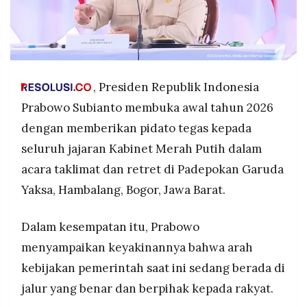
POLICY
WARGA
INFORMASI
KIRIM
IKLAN
TULISAN
PENGADUAN
TERM
OF
, Presiden Republik Indonesia
SERVICE
Prabowo Subianto membuka awal tahun 2026
dengan memberikan pidato tegas kepada
seluruh jajaran Kabinet Merah Putih dalam
IKUTI
KAMI
acara taklimat dan retret di Padepokan Garuda
Yaksa, Hambalang, Bogor, Jawa Barat.
Dalam kesempatan itu, Prabowo
menyampaikan keyakinannya bahwa arah
kebijakan pemerintah saat ini sedang berada di
jalur yang benar dan berpihak kepada rakyat.
©
PT.
RESOLUSI