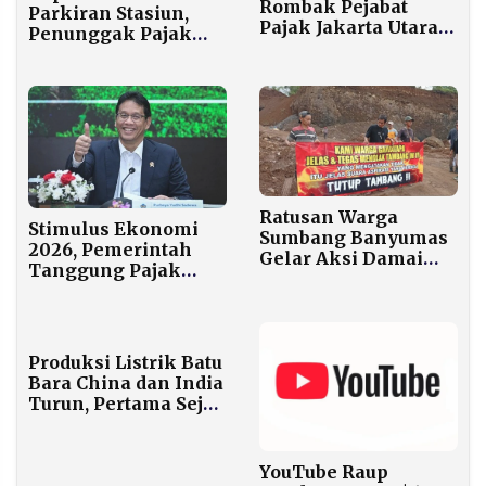
Rombak Pejabat
Parkiran Stasiun,
Pajak Jakarta Utara
Penunggak Pajak
Pasca OTT KPK,
Kendaraan
Ancam Mutasi
Ditempeli ‘Surat
Massal
Cinta’
Ratusan Warga
Stimulus Ekonomi
Sumbang Banyumas
2026, Pemerintah
Gelar Aksi Damai
Tanggung Pajak
Menolak Aktivitas
Penghasilan Pekerja
Pertambangan di
Gaji Maksimal Rp10
Kaki Gunung Slamet
Juta
Karena Rusak
Lingkungan
Produksi Listrik Batu
Bara China dan India
Turun, Pertama Sejak
1970-an
YouTube Raup