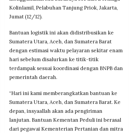
MEDIA
mencapai Rp44 miliar, didukung kolaborasi TNI-
Kolinlamil, Pelabuhan Tanjung Priok, Jakarta,
PRAMUDITA
Polri untuk memastikan distribusi cepat, aman,
Jumat (12/12).
dan tepat sasaran.
©
Bantuan logistik ini akan didistribusikan ke
Resolusi.co
-
Sumatera Utara, Aceh, dan Sumatera Barat
2026
dengan estimasi waktu pelayaran sekitar enam
PT.
hari sebelum disalurkan ke titik-titik
RESOLUSI
MEDIA
PRAMUDITA
terdampak sesuai koordinasi dengan BNPB dan
pemerintah daerah.
“Hari ini kami memberangkatkan bantuan ke
Sumatera Utara, Aceh, dan Sumatera Barat. Ke
depan, insyaallah akan ada pengiriman
lanjutan. Bantuan Kementan Peduli ini berasal
dari pegawai Kementerian Pertanian dan mitra