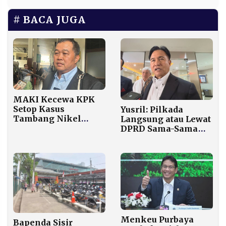
BACA JUGA
MAKI Kecewa KPK
Setop Kasus
Yusril: Pilkada
Tambang Nikel
Langsung atau Lewat
Rp2,7 Triliun, Minta
DPRD Sama-Sama
Kejagung Ambil Alih
Punya Dasar
Konstitusional Kuat
Menkeu Purbaya
Bapenda Sisir