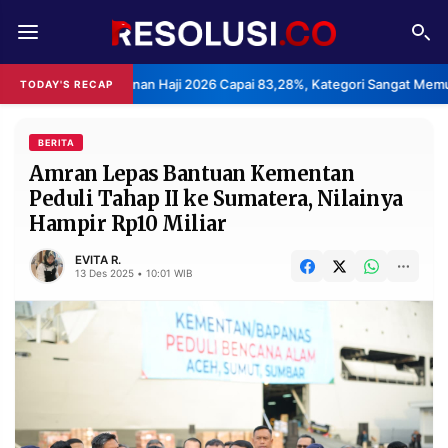
REDAKSI
TENTANG
n Layanan Haji 2026 Capai 83,28%, Kategori Sangat Memuaskan.
TODAY'S RECAP
•
RESOLUSI
IKLAN
TV
BERITA
Amran Lepas Bantuan Kementan
Peduli Tahap II ke Sumatera, Nilainya
RUBRIKASI
Hampir Rp10 Miliar
EDITORIAL
AKSARA
EVITA R.
FINANSIA
PERSONA
13 Des 2025 • 10:01 WIB
DAERAH
NASIONAL
MANCA
SPORT
INFORMASI
PRIVACY
BERITA