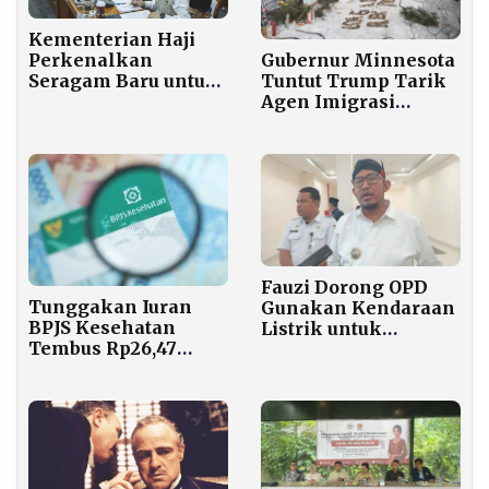
Kementerian Haji
Gubernur Minnesota
Perkenalkan
Tuntut Trump Tarik
Seragam Baru untuk
Agen Imigrasi
Petugas
Setelah Perawat
Penyelenggara Haji
Tewas Ditembak
2026
Fauzi Dorong OPD
Tunggakan Iuran
Gunakan Kendaraan
BPJS Kesehatan
Listrik untuk
Tembus Rp26,47
Pembangunan
Triliun, 63 Juta
Berkelanjutan
Peserta Nonaktif