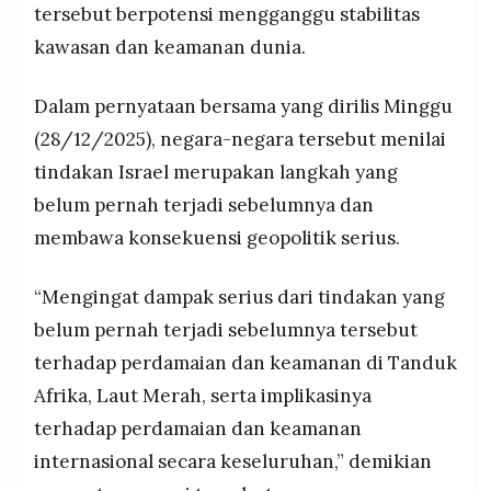
tersebut berpotensi mengganggu stabilitas
MEDIA
PRAMUDITA
kawasan dan keamanan dunia.
Dalam pernyataan bersama yang dirilis Minggu
©
Resolusi.co
(28/12/2025), negara-negara tersebut menilai
-
2026
tindakan Israel merupakan langkah yang
belum pernah terjadi sebelumnya dan
PT.
RESOLUSI
MEDIA
membawa konsekuensi geopolitik serius.
PRAMUDITA
“Mengingat dampak serius dari tindakan yang
belum pernah terjadi sebelumnya tersebut
terhadap perdamaian dan keamanan di Tanduk
Afrika, Laut Merah, serta implikasinya
terhadap perdamaian dan keamanan
internasional secara keseluruhan,” demikian