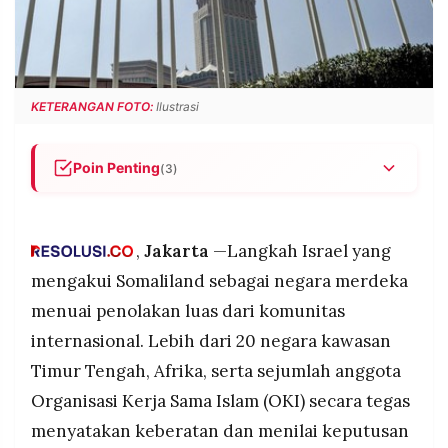
POLICY
WARGA
INFORMASI
KIRIM
IKLAN
TULISAN
PENGADUAN
TERM
KETERANGAN FOTO:
Ilustrasi
OF
SERVICE
Poin Penting
(3)
Lebih dari 20 negara di Timur Tengah, Afrika, dan
IKUTI
anggota OKI menolak pengakuan Israel terhadap
KAMI
Somaliland karena dinilai mengancam stabilitas
,
Jakarta
—Langkah Israel yang
kawasan dan keamanan internasional.
mengakui Somaliland sebagai negara merdeka
Penolakan juga menyoroti kekhawatiran adanya
menuai penolakan luas dari komunitas
kaitan langkah Israel dengan upaya pemindahan
internasional. Lebih dari 20 negara kawasan
paksa rakyat Palestina.
Timur Tengah, Afrika, serta sejumlah anggota
Somaliland yang memerdekakan diri sejak 1991
baru pertama kali mendapat pengakuan dari
Organisasi Kerja Sama Islam (OKI) secara tegas
negara lain, sementara Amerika Serikat tetap
©
menyatakan keberatan dan menilai keputusan
PT.
mengakui keutuhan wilayah Somalia.
RESOLUSI