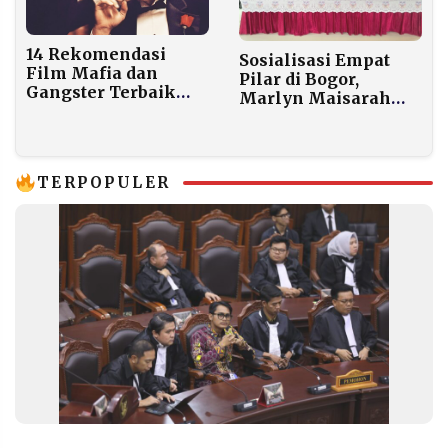
14 Rekomendasi
Sosialisasi Empat
Film Mafia dan
Pilar di Bogor,
Gangster Terbaik
Marlyn Maisarah
Sepanjang Masa
Dorong Kader
Gerindra Jadi Garda
Ideologi Bangsa
TERPOPULER