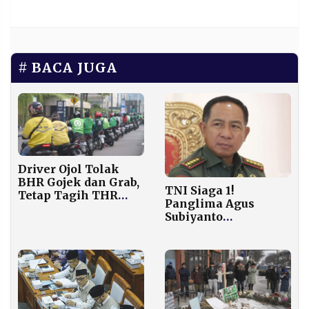
BACA JUGA
Driver Ojol Tolak
BHR Gojek dan Grab,
TNI Siaga 1!
Tetap Tagih THR
Panglima Agus
Lebaran 2026
Subiyanto
Perintahkan
Pengamanan Ekstra
di Objek Vital