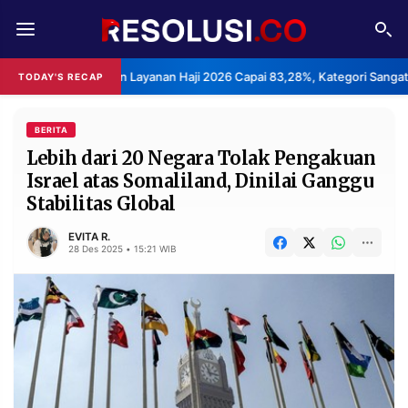
REDAKSI
TENTANG
 Kepuasan Layanan Haji 2026 Capai 83,28%, Kategori Sangat Memuaskan
TODAY'S RECAP
RESOLUSI
IKLAN
TV
BERITA
Lebih dari 20 Negara Tolak Pengakuan
Israel atas Somaliland, Dinilai Ganggu
RUBRIKASI
Stabilitas Global
EDITORIAL
AKSARA
EVITA R.
FINANSIA
PERSONA
28 Des 2025 • 15:21 WIB
DAERAH
NASIONAL
MANCA
SPORT
INFORMASI
PRIVACY
BERITA