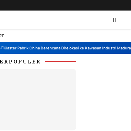
RT
laster Pabrik China Berencana Direlokasi ke Kawasan Industri Madura, B
ERPOPULER