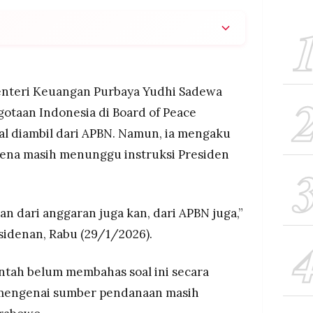
udhi Sadewa memperkirakan iuran Board of Peace
n diambil dari APBN, tapi masih menunggu arahan
nteri Keuangan Purbaya Yudhi Sadewa
n sebesar Rp 16,7 triliun itu untuk rekonstruksi
otaan Indonesia di Board of Peace
gan Israel.
l diambil dari APBN. Namun, ia mengaku
secara detail mengenai pos anggaran atau
ena masih menunggu instruksi Presiden
 tersebut.
kan dari anggaran juga kan, dari APBN juga,”
sidenan, Rabu (29/1/2026).
tah belum membahas soal ini secara
 mengenai sumber pendanaan masih