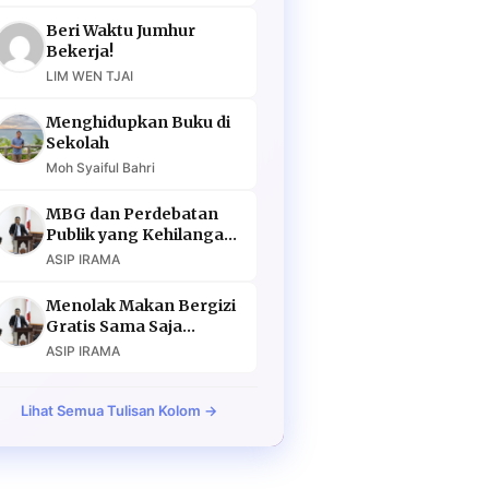
Beri Waktu Jumhur
Bekerja!
LIM WEN TJAI
Menghidupkan Buku di
Sekolah
Moh Syaiful Bahri
MBG dan Perdebatan
Publik yang Kehilangan
Argumen
ASIP IRAMA
Menolak Makan Bergizi
Gratis Sama Saja
Menolak Masa Depan
ASIP IRAMA
Lihat Semua Tulisan Kolom →