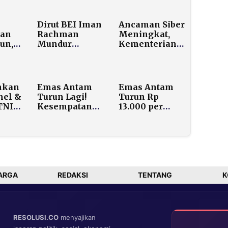
Dirut BEI Iman
Ancaman Siber
kan
Rachman
Meningkat,
un,
Mundur
Kementerian
Setelah IHSG
ESDM Dorong
t?
Anjlok Dua
Migas Perkuat
Hari Beruntun
Sistem
Keamanan
hkan
Emas Antam
Emas Antam
nel &
Turun Lagi!
Turun Rp
TNI
Kesempatan
13.000 per
Beli di Harga
Gram pada 3
Rp2,66 Juta per
Maret 2026,
eh
Gram
Berbeda Arah
cana
dengan Harga
Dunia
ARGA
REDAKSI
TENTANG
K
RESOLUSI.CO
menyajikan