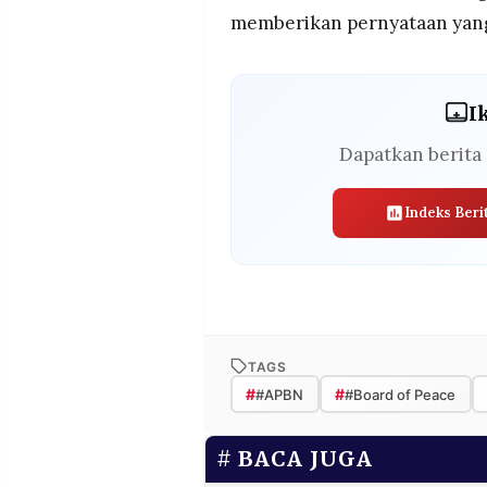
memberikan pernyataan yang 
I
Dapatkan berita 
Indeks Beri
TAGS
#
#
#APBN
#Board of Peace
BACA JUGA