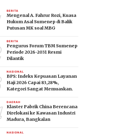
1
BERITA
Mengenal A. Fahrur Rozi, Kuasa
Hukum Asal Sumenep di Balik
Putusan MK soal MBG
2
BERITA
Pengurus Forum TBM Sumenep
Periode 2026-2031 Resmi
Dilantik
3
NASIONAL
BPS: Indeks Kepuasan Layanan
Haji 2026 Capai 83,28%,
Kategori Sangat Memuaskan.
4
DAERAH
Klaster Pabrik China Berencana
Direlokasi ke Kawasan Industri
Madura, Bangkalan
NASIONAL