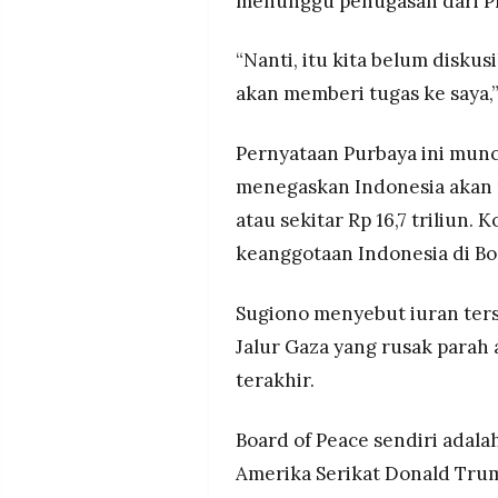
menunggu penugasan dari P
MEDIA
PRAMUDITA
“Nanti, itu kita belum diskus
akan memberi tugas ke saya,”
©
Resolusi.co
-
Pernyataan Purbaya ini munc
2026
menegaskan Indonesia akan m
PT.
atau sekitar Rp 16,7 triliun.
RESOLUSI
MEDIA
keanggotaan Indonesia di Bo
PRAMUDITA
Sugiono menyebut iuran ter
Jalur Gaza yang rusak parah 
terakhir.
Board of Peace sendiri adalah
Amerika Serikat Donald Tru