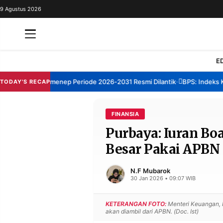
9 Agustus 2026
REDAKSI
TENTANG
RESOLUSI
IKLAN
E
TV
rum TBM Sumenep Periode 2026-2031 Resmi Dilantik
BPS: Indeks Kep
TODAY'S RECAP
•
RUBRIKASI
EDITORIAL
AKSARA
FINANSIA
Purbaya: Iuran Bo
FINANSIA
PERSONA
Besar Pakai APBN
DAERAH
NASIONAL
MANCA
SPORT
N.F Mubarok
30 Jan 2026 • 09:07 WIB
KETERANGAN FOTO:
Menteri Keuangan, 
INFORMASI
akan diambil dari APBN. (Doc. Ist)
PRIVACY
BERITA