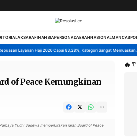
DITORIAL
AKSARA
FINANSIA
PERSONA
DAERAH
NASIONAL
MANCA
SPO
uasan Layanan Haji 2026 Capai 83,28%, Kategori Sangat Memuaskan.
K
•
🔥
T
ard of Peace Kemungkinan
Purbaya Yudhi Sadewa memperkirakan iuran Board of Peace