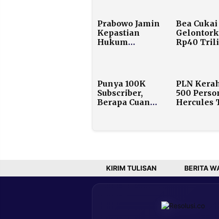
Prabowo Jamin
Bea Cukai
Kepastian
Gelontor
Hukum
Rp40 Trili
Indonesia
Siapa Saja
untuk Tarik
yang Dapa
Investor di
Forum Davos
Punya 100K
PLN Kera
Subscriber,
500 Perso
Berapa Cuan
Hercules 
yang Masuk
untuk
Kantong
Pulihkan
YouTuber?
Listrik Ac
Pascaben
KIRIM TULISAN
BERITA W