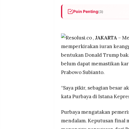
POLICY
WARGA
Poin Penting
(3)
INFORMASI
KIRIM
IKLAN
TULISAN
Menteri Keuangan Purbaya Y
senilai 1 miliar dolar AS aka
PENGADUAN
TERM
Presiden Prabowo.
OF
,
JAKARTA
– Me
SERVICE
Menlu Sugiono menegaskan iura
memperkirakan iuran keangg
Gaza yang rusak akibat seran
bentukan Donald Trump baka
Pemerintah belum membahas 
belum dapat memastikan kar
IKUTI
mekanisme pembayaran iuran
KAMI
Prabowo Subianto.
“Saya pikir, sebagian besar a
kata Purbaya di Istana Kepre
Purbaya mengatakan pemerin
mendalam. Keputusan final
©
PT.
RESOLUSI