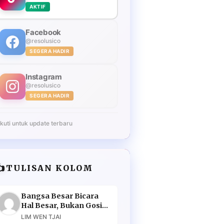
AKTIF
Facebook
@resolusico
SEGERA HADIR
Instagram
@resolusico
SEGERA HADIR
Ikuti untuk update terbaru
️
TULISAN KOLOM
Bangsa Besar Bicara
Hal Besar, Bukan Gosip
Murahan
LIM WEN TJAI